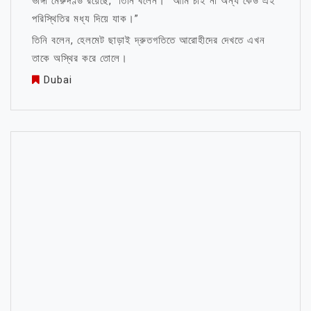
ভাঙ্গা মেরুদণ্ড রয়েছে,” তিনি বলেন। “আমি চাই না অন্য কেউ এই
পরিস্থিতির মধ্য দিয়ে যাক।”
তিনি বলেন, হেলমেট ছাড়াই দ্রুতগতিতে আরোহীদের দেখতে এখন
তাকে অস্থির করে তোলে।
Dubai