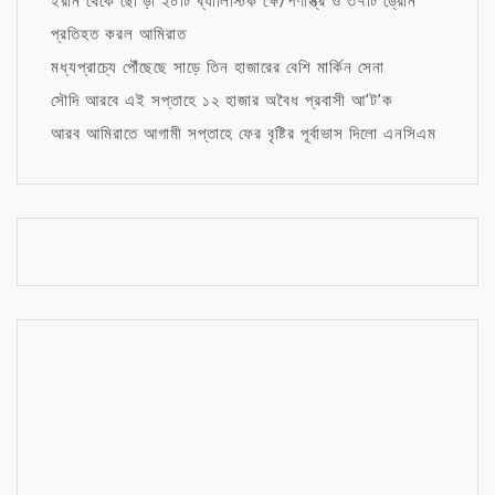
ইরান থেকে ছো’ড়া ২০টি ব্যালিস্টিক ক্ষে/পণাস্ত্র ও ৩৭টি ড্রোন
প্রতিহত করল আমিরাত
মধ্যপ্রাচ্যে পৌঁছেছে সাড়ে তিন হাজারের বেশি মার্কিন সেনা
সৌদি আরবে এই সপ্তাহে ১২ হাজার অবৈধ প্রবাসী আ’ট’ক
আরব আমিরাতে আগামী সপ্তাহে ফের বৃষ্টির পূর্বাভাস দিলো এনসিএম