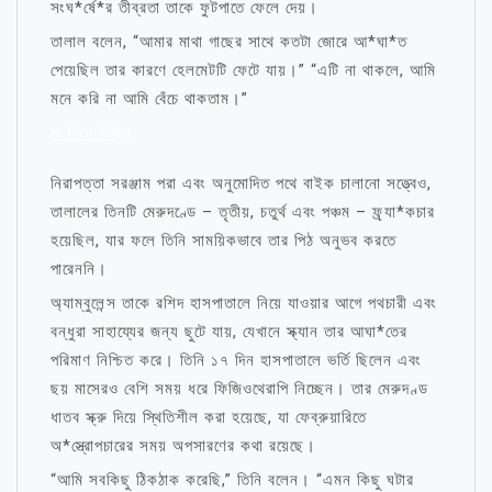
সংঘ*র্ষে*র তীব্রতা তাকে ফুটপাতে ফেলে দেয়।
তালাল বলেন, “আমার মাথা গাছের সাথে কতটা জোরে আ*ঘা*ত
পেয়েছিল তার কারণে হেলমেটটি ফেটে যায়।” “এটি না থাকলে, আমি
মনে করি না আমি বেঁচে থাকতাম।”
মা নিয়ে উক্তি
নিরাপত্তা সরঞ্জাম পরা এবং অনুমোদিত পথে বাইক চালানো সত্ত্বেও,
তালালের তিনটি মেরুদণ্ডে – তৃতীয়, চতুর্থ এবং পঞ্চম – ফ্র্যা*কচার
হয়েছিল, যার ফলে তিনি সাময়িকভাবে তার পিঠ অনুভব করতে
পারেননি।
অ্যাম্বুলেন্স তাকে রশিদ হাসপাতালে নিয়ে যাওয়ার আগে পথচারী এবং
বন্ধুরা সাহায্যের জন্য ছুটে যায়, যেখানে স্ক্যান তার আঘা*তের
পরিমাণ নিশ্চিত করে। তিনি ১৭ দিন হাসপাতালে ভর্তি ছিলেন এবং
ছয় মাসেরও বেশি সময় ধরে ফিজিওথেরাপি নিচ্ছেন। তার মেরুদণ্ড
ধাতব স্ক্রু দিয়ে স্থিতিশীল করা হয়েছে, যা ফেব্রুয়ারিতে
অ*স্ত্রোপচারের সময় অপসারণের কথা রয়েছে।
“আমি সবকিছু ঠিকঠাক করেছি,” তিনি বলেন। “এমন কিছু ঘটার