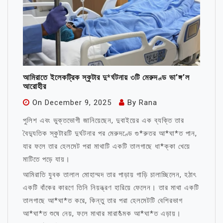
আমিরাতে ইলেকট্রিক স্কুটার দু*র্ঘটনায় ৩টি মেরুদণ্ড ভা’ঙ্গ’ল
আরোহীর
On
December 9, 2025
By
Rana
পুলিশ এবং ভুক্তভোগী জানিয়েছেন, দুবাইয়ের এক ব্যক্তি তার
বৈদ্যুতিক স্কুটারটি দুর্ঘটনার পর মেরুদণ্ডে গু*রুতর আ*ঘা*ত পান,
যার ফলে তার হেলমেট পরা মাথাটি একটি তালগাছে ধা*ক্কা খেয়ে
মাটিতে পড়ে যায়।
আমিরাতি যুবক তালাল মোহাম্মদ তার পাড়ায় গাড়ি চালাচ্ছিলেন, হঠাৎ
একটি বাঁকের কারণে তিনি নিয়ন্ত্রণ হারিয়ে ফেলেন। তার মাথা একটি
তালগাছে আ*ঘা*ত করে, কিন্তু তার পরা হেলমেটটি বেশিরভাগ
আ*ঘা*ত শুষে নেয়, ফলে মাথার মারা*ত্মক আ*ঘা*ত এড়ায়।