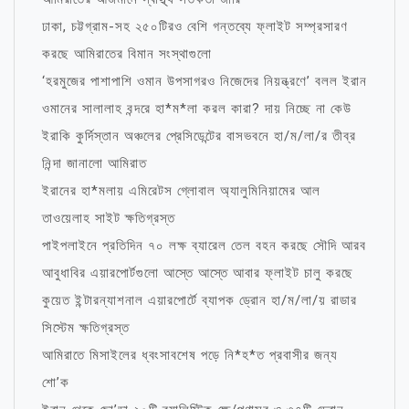
ঢাকা, চট্টগ্রাম-সহ ২৫০টিরও বেশি গন্তব্যে ফ্লাইট সম্প্রসারণ
করছে আমিরাতের বিমান সংস্থাগুলো
‘হরমুজের পাশাপাশি ওমান উপসাগরও নিজেদের নিয়ন্ত্রণে’ বলল ইরান
ওমানের সালালাহ বন্দরে হা*ম*লা করল কারা? দায় নিচ্ছে না কেউ
ইরাকি কুর্দিস্তান অঞ্চলের প্রেসিডেন্টের বাসভবনে হা/ম/লা/র তীব্র
নিন্দা জানালো আমিরাত
ইরানের হা*মলায় এমিরেটস গ্লোবাল অ্যালুমিনিয়ামের আল
তাওয়েলাহ সাইট ক্ষতিগ্রস্ত
পাইপলাইনে প্রতিদিন ৭০ লক্ষ ব্যারেল তেল বহন করছে সৌদি আরব
আবুধাবির এয়ারপোর্টগুলো আস্তে আস্তে আবার ফ্লাইট চালু করছে
কুয়েত ইন্টারন্যাশনাল এয়ারপোর্টে ব্যাপক ড্রোন হা/ম/লা/য় রাডার
সিস্টেম ক্ষতিগ্রস্ত
আমিরাতে মিসাইলের ধ্বংসাবশেষ পড়ে নি*হ*ত প্রবাসীর জন্য
শো’ক