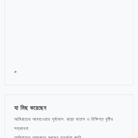
>
যা মিছ করেছেন
আমিরাতের আবহাওয়ার পূর্বাভাস: ঝড়ো বাতাস ও বিক্ষিপ্ত বৃষ্টির
সম্ভাবনা
আমিরাতের আজমানে স্বাস্থ্য সতর্কতা জারি