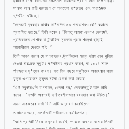
ট্রাফিক শিক্ষা বিভাগের সচেতনতা বিভাগের প্রধান ফার্স্ট লেফটেন্যান্ট
সালমা আল মারি বলেছেন যে অবহেলা গু*রুতর এবং মারা*ত্মক
দু*র্ঘটনা ঘটাচ্ছে।
“হেলমেট ব্যবহার মাথার আ*ঘা*ত ৫০ শতাংশেরও বেশি কমাতে
প্রমাণিত হয়েছে,” তিনি বলেন। “কিন্তু আমরা এখনও হেলমেট,
প্রতিফলিত পোশাক বা ট্র্যাফিক সুরক্ষার প্রতি শ্রদ্ধা ছাড়াই
আরোহীদের দেখতে পাই।”
তিনি আরও বলেন যে যানবাহনের ট্র্যাফিকের মধ্যে হঠাৎ লেন ঘুরিয়ে
দেওয়া মারাত্মক স্কুটার দু*র্ঘটনার প্রধান কারণ, যা ২০২৪ সালে
পাঁচজনের মৃ*ত্যুর কারণ। গত তিন বছরে স্কুটারের অবহেলার সাথে
যুক্ত এগারোজন মৃত্যুর ঘটনা রেকর্ড করা হয়েছে।
“এই স্কুটারগুলি যানবাহন, খেলনা নয়,” লেফটেন্যান্ট আল মারি
বলেন। “এগুলি অবশ্যই দায়িত্বশীলভাবে ব্যবহার করা উচিত।”
এমন একজনের বার্তা যিনি এটি অনুসরণ করেছিলেন
তালালের জন্য, সতর্কতাটি গভীরভাবে ব্যক্তিগত।
“আমি প্রতিটি নিয়ম অনুসরণ করেছি — এবং এখনও আমার তিনটি