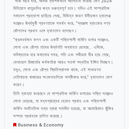
“সারা বছর ধরে, আমরা ব্যাপকভাবে আলোচনা করেছি কেন 2024
বিনিয়োগ ধাতুগুলির জন্য গুরুত্বপূর্ণ হবে। যদিও এই সাম্প্রতিক
সমাবেশ প্রত্যাশা ছাড়িয়ে গেছে, বিভিন্ন কারণ উদীয়মান চ্যালেঞ্জ
সত্ত্বেও ঊর্ধ্বমুখী প্রবণতাকে সমর্থন করে, “স্যাক্সো ব্যাংকের পণ্য
কৌশলের প্রধান ওলে হ্যানসেন বলেছেন।
“ক্রমবর্ধমান ফলন এবং একটি শক্তিশালী মার্কিন ডলার সত্ত্বেও,
সোনা এবং রৌপ্য তাদের ঊর্ধ্বগতি অব্যাহত রেখেছে… এদিকে,
ভবিষ্যতের হার কমানোর সময়, গতি এবং গভীরতা ধীর হয়ে গেছে,
ফেডারেল রিজার্ভের কর্মকর্তারা আরও সতর্ক পদ্ধতির ইঙ্গিত দিচ্ছেন।
তবুও, সোনা এবং রৌপ্য স্থিতিস্থাপক থাকে, এই সাধারণত
নেতিবাচক বাজারের সংকেতগুলিকে অস্বীকার করে,” হ্যানসেন যোগ
করেন।
তিনি ব্যাখ্যা করেছেন যে সাম্প্রতিক মার্কিন ডলারের শক্তি সত্ত্বেও
সোনা বেড়েছে, যা মধ্যপ্রাচ্যের হেভেন প্রবাহ এবং শক্তিশালী
মার্কিন অর্থনৈতিক তথ্য দ্বারা সমর্থিত হয়েছে, যা আমেরিকান ঝুঁকির
সম্পদে প্রবাহকে চালিত করেছে।
Business & Economy