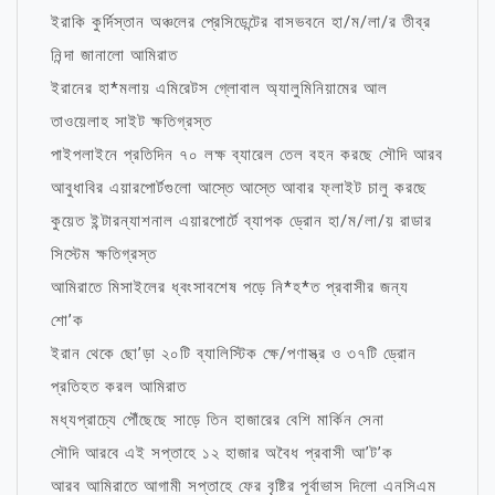
ইরাকি কুর্দিস্তান অঞ্চলের প্রেসিডেন্টের বাসভবনে হা/ম/লা/র তীব্র
নিন্দা জানালো আমিরাত
ইরানের হা*মলায় এমিরেটস গ্লোবাল অ্যালুমিনিয়ামের আল
তাওয়েলাহ সাইট ক্ষতিগ্রস্ত
পাইপলাইনে প্রতিদিন ৭০ লক্ষ ব্যারেল তেল বহন করছে সৌদি আরব
আবুধাবির এয়ারপোর্টগুলো আস্তে আস্তে আবার ফ্লাইট চালু করছে
কুয়েত ইন্টারন্যাশনাল এয়ারপোর্টে ব্যাপক ড্রোন হা/ম/লা/য় রাডার
সিস্টেম ক্ষতিগ্রস্ত
আমিরাতে মিসাইলের ধ্বংসাবশেষ পড়ে নি*হ*ত প্রবাসীর জন্য
শো’ক
ইরান থেকে ছো’ড়া ২০টি ব্যালিস্টিক ক্ষে/পণাস্ত্র ও ৩৭টি ড্রোন
প্রতিহত করল আমিরাত
মধ্যপ্রাচ্যে পৌঁছেছে সাড়ে তিন হাজারের বেশি মার্কিন সেনা
সৌদি আরবে এই সপ্তাহে ১২ হাজার অবৈধ প্রবাসী আ’ট’ক
আরব আমিরাতে আগামী সপ্তাহে ফের বৃষ্টির পূর্বাভাস দিলো এনসিএম