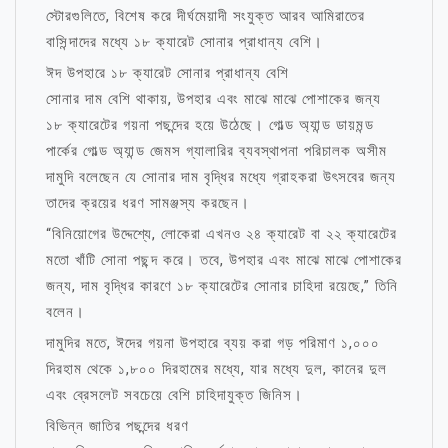
স্টোরগুলিতে, বিশেষ করে দীর্ঘমেয়াদী সংযুক্ত আরব আমিরাতের
বাসিন্দাদের মধ্যে ১৮ ক্যারেট সোনার প্রাধান্য বেশি।
ঈদ উপহারে ১৮ ক্যারেট সোনার প্রাধান্য বেশি
সোনার দাম বেশি থাকায়, উপহার এবং মাঝে মাঝে পোশাকের জন্য
১৮ ক্যারেটের গয়না পছন্দের হয়ে উঠেছে। গোল্ড অ্যান্ড ডায়মন্ড
পার্কের গোল্ড অ্যান্ড জেমস গ্যালারির ব্যবস্থাপনা পরিচালক অসীম
দামুদি বলেছেন যে সোনার দাম বৃদ্ধির মধ্যে গ্রাহকরা উৎসবের জন্য
তাদের ক্রয়ের ধরণ সামঞ্জস্য করছেন।
“বিনিয়োগের উদ্দেশ্যে, লোকেরা এখনও ২৪ ক্যারেট বা ২২ ক্যারেটের
মতো খাঁটি সোনা পছন্দ করে। তবে, উপহার এবং মাঝে মাঝে পোশাকের
জন্য, দাম বৃদ্ধির কারণে ১৮ ক্যারেটের সোনার চাহিদা রয়েছে,” তিনি
বলেন।
দামুদির মতে, ঈদের গয়না উপহারে ব্যয় করা গড় পরিমাণ ১,০০০
দিরহাম থেকে ১,৮০০ দিরহামের মধ্যে, যার মধ্যে দুল, কানের দুল
এবং ব্রেসলেট সবচেয়ে বেশি চাহিদাযুক্ত জিনিস।
বিভিন্ন জাতির পছন্দের ধরণ