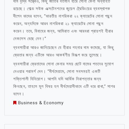
দাম বৃদ্ধি সত্ত্বেও, কিছু জাতির বর্তমান হারে সোনা কেনা অব্যাহত
রয়েছে। গোল্ড সউক এক্সটেনশনের জুয়েল ট্রেডিংয়ের ব্যবস্থাপক
দীপেন ভাদের বলেন, “ভারতীয় নাগরিকরা ২২ ক্যারেটের সোনা পছন্দ
করেন, অন্যদিকে আরব নাগরিকরা ২১ ক্যারেটের সোনা পছন্দ
করেন। তবে, বিবাহের জন্য, আমিরাত এবং আরবরা প্রায়শই হীরার
নেকলেস বেছে নেন।”
ব্যবসায়ীরা আরও জানিয়েছেন যে হীরার গহনার দাম কমেছে, যা কিছু
ক্রেতার জন্য এটিকে আরও আকর্ষণীয় বিকল্প করে তুলেছে।
ব্যবসায়ীরা ক্রেতাদের সোনা কেনার সময় ছোট দামের পতনের সুযোগ
নেওয়ার পরামর্শ দেন। “দীর্ঘমেয়াদে, সোনা সবসময়ই একটি
শক্তিশালী বিনিয়োগ। আপনি যদি আর্থিক নিরাপত্তার জন্য
কিনছেন, তাহলে মূল বিষয় হল দীর্ঘমেয়াদীভাবে এটি ধরে রাখা,” সাগর
বলেন।
Business & Economy