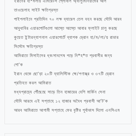
ইরানের হা*মলায় এমিরেটস গ্লোবাল অ্যালুমিনিয়ামের আল
তাওয়েলাহ সাইট ক্ষতিগ্রস্ত
পাইপলাইনে প্রতিদিন ৭০ লক্ষ ব্যারেল তেল বহন করছে সৌদি আরব
আবুধাবির এয়ারপোর্টগুলো আস্তে আস্তে আবার ফ্লাইট চালু করছে
কুয়েত ইন্টারন্যাশনাল এয়ারপোর্টে ব্যাপক ড্রোন হা/ম/লা/য় রাডার
সিস্টেম ক্ষতিগ্রস্ত
আমিরাতে মিসাইলের ধ্বংসাবশেষ পড়ে নি*হ*ত প্রবাসীর জন্য
শো’ক
ইরান থেকে ছো’ড়া ২০টি ব্যালিস্টিক ক্ষে/পণাস্ত্র ও ৩৭টি ড্রোন
প্রতিহত করল আমিরাত
মধ্যপ্রাচ্যে পৌঁছেছে সাড়ে তিন হাজারের বেশি মার্কিন সেনা
সৌদি আরবে এই সপ্তাহে ১২ হাজার অবৈধ প্রবাসী আ’ট’ক
আরব আমিরাতে আগামী সপ্তাহে ফের বৃষ্টির পূর্বাভাস দিলো এনসিএম