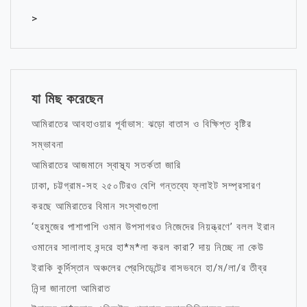
>
যা মিছ করেছেন
আমিরাতের আবহাওয়ার পূর্বাভাস: ঝড়ো বাতাস ও বিক্ষিপ্ত বৃষ্টির
সম্ভাবনা
আমিরাতের আজমানে স্বাস্থ্য সতর্কতা জারি
ঢাকা, চট্টগ্রাম-সহ ২৫০টিরও বেশি গন্তব্যে ফ্লাইট সম্প্রসারণ
করছে আমিরাতের বিমান সংস্থাগুলো
‘হরমুজের পাশাপাশি ওমান উপসাগরও নিজেদের নিয়ন্ত্রণে’ বলল ইরান
ওমানের সালালাহ বন্দরে হা*ম*লা করল কারা? দায় নিচ্ছে না কেউ
ইরাকি কুর্দিস্তান অঞ্চলের প্রেসিডেন্টের বাসভবনে হা/ম/লা/র তীব্র
নিন্দা জানালো আমিরাত