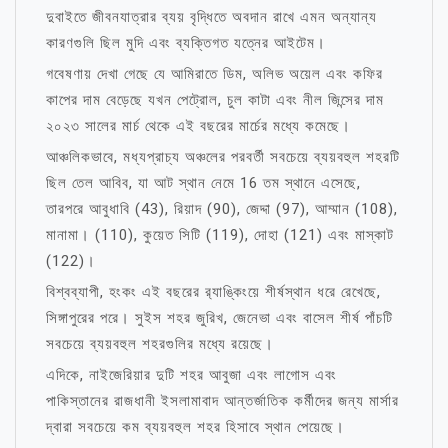
দুবাইতে জীবনযাত্রার ব্যয় বৃদ্ধিতে অবদান রাখে এমন অন্যান্য
কারণগুলি ছিল মুদি এবং ব্যক্তিগত যত্নের আইটেম।
গবেষণায় দেখা গেছে যে আমিরাতে ডিম, অলিভ অয়েল এবং কফির
কাপের দাম বেড়েছে যখন পেট্রোল, চুল কাটা এবং নীল জিন্সের দাম
২০২৩ সালের মার্চ থেকে এই বছরের মার্চের মধ্যে কমেছে।
আঞ্চলিকভাবে, মধ্যপ্রাচ্য অঞ্চলের পরবর্তী সবচেয়ে ব্যয়বহুল শহরটি
ছিল তেল আবিব, যা আট স্থান নেমে 16 তম স্থানে এসেছে,
তারপরে আবুধাবি (43), রিয়াদ (90), জেদ্দা (97), আম্মান (108),
মানামা। (110), কুয়েত সিটি (119), দোহা (121) এবং মাস্কাট
(122)।
বিশ্বব্যাপী, হংকং এই বছরের র‌্যাঙ্কিংয়ে শীর্ষস্থান ধরে রেখেছে,
সিঙ্গাপুরের পরে। সুইস শহর জুরিখ, জেনেভা এবং বাসেল শীর্ষ পাঁচটি
সবচেয়ে ব্যয়বহুল শহরগুলির মধ্যে রয়েছে।
এদিকে, নাইজেরিয়ার দুটি শহর আবুজা এবং লাগোস এবং
পাকিস্তানের রাজধানী ইসলামাবাদ আন্তর্জাতিক কর্মীদের জন্য মার্সার
দ্বারা সবচেয়ে কম ব্যয়বহুল শহর হিসাবে স্থান পেয়েছে।