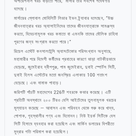
অপারেশনাল খরচ বাড়াতে পারে,” মার্সার তার সর্বশেষ গবেষণায়
বলেছে।
মার্সারের গ্লোবাল মোবিলিটি লিডার ইভন ট্র্যাবার বলেছেন, “উচ্চ
জীবনযাত্রার খরচ অ্যাসাইনিদের তাদের জীবনযাত্রাকে সামঞ্জস্য
করতে, বিবেচনামূলক খরচ কমাতে বা এমনকি তাদের মৌলিক চাহিদা
পূরণের জন্য সংগ্রাম করতে পারে।”
রিয়েল এস্টেট কনসালটেন্সি অ্যাসটেকোর পরিসংখ্যান অনুসারে,
মহামারীর পরে বিদেশী কর্মীদের প্রবাহের কারণে ভাড়া নাটকীয়ভাবে
বেড়েছে, জুমেইরাহ দ্বীপপুঞ্জ, পাম জুমেইরাহ, দুবাই স্পোর্টস সিটি,
দুবাই হিলস এস্টেটের মতো জনপ্রিয় এলাকায় 100 শতাংশ
বেড়েছে। এবং দামাক পাহাড়।
জরিপটি পাঁচটি মহাদেশের 226টি শহরকে কভার করেছে। এটি
প্রতিটি অবস্থানে ২০০ টিরও বেশি আইটেমের তুলনামূলক খরচের
মূল্যায়ন করেছে — আবাসন এবং পরিবহন থেকে শুরু করে খাদ্য,
পোশাক, গৃহস্থালীর পণ্য এবং বিনোদন। নিউ ইয়র্ক সিটিকে বেস
সিটি হিসাবে ব্যবহার করা হয়েছিল এবং মার্কিন ডলারের বিপরীতে
মুদ্রার গতি পরিমাপ করা হয়েছিল।