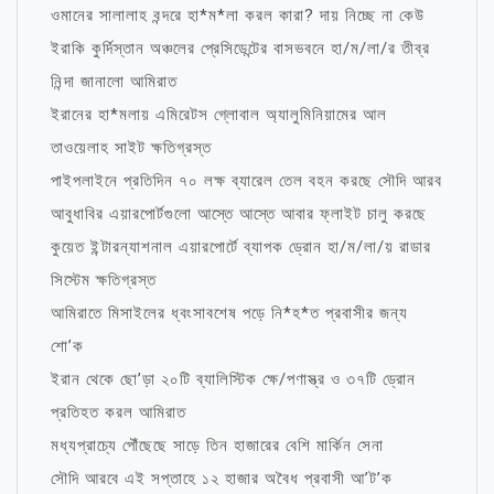
ওমানের সালালাহ বন্দরে হা*ম*লা করল কারা? দায় নিচ্ছে না কেউ
ইরাকি কুর্দিস্তান অঞ্চলের প্রেসিডেন্টের বাসভবনে হা/ম/লা/র তীব্র
নিন্দা জানালো আমিরাত
ইরানের হা*মলায় এমিরেটস গ্লোবাল অ্যালুমিনিয়ামের আল
তাওয়েলাহ সাইট ক্ষতিগ্রস্ত
পাইপলাইনে প্রতিদিন ৭০ লক্ষ ব্যারেল তেল বহন করছে সৌদি আরব
আবুধাবির এয়ারপোর্টগুলো আস্তে আস্তে আবার ফ্লাইট চালু করছে
কুয়েত ইন্টারন্যাশনাল এয়ারপোর্টে ব্যাপক ড্রোন হা/ম/লা/য় রাডার
সিস্টেম ক্ষতিগ্রস্ত
আমিরাতে মিসাইলের ধ্বংসাবশেষ পড়ে নি*হ*ত প্রবাসীর জন্য
শো’ক
ইরান থেকে ছো’ড়া ২০টি ব্যালিস্টিক ক্ষে/পণাস্ত্র ও ৩৭টি ড্রোন
প্রতিহত করল আমিরাত
মধ্যপ্রাচ্যে পৌঁছেছে সাড়ে তিন হাজারের বেশি মার্কিন সেনা
সৌদি আরবে এই সপ্তাহে ১২ হাজার অবৈধ প্রবাসী আ’ট’ক