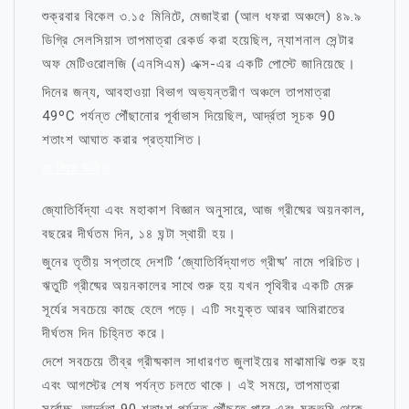
শুক্রবার বিকেল ৩.১৫ মিনিটে, মেজাইরা (আল ধফরা অঞ্চলে) ৪৯.৯
ডিগ্রি সেলসিয়াস তাপমাত্রা রেকর্ড করা হয়েছিল, ন্যাশনাল সেন্টার
অফ মেটিওরোলজি (এনসিএম) এক্স-এর একটি পোস্টে জানিয়েছে।
দিনের জন্য, আবহাওয়া বিভাগ অভ্যন্তরীণ অঞ্চলে তাপমাত্রা
49ºC পর্যন্ত পৌঁছানোর পূর্বাভাস দিয়েছিল, আর্দ্রতা সূচক 90
শতাংশ আঘাত করার প্রত্যাশিত।
মা নিয়ে উক্তি
জ্যোতির্বিদ্যা এবং মহাকাশ বিজ্ঞান অনুসারে, আজ গ্রীষ্মের অয়নকাল,
বছরের দীর্ঘতম দিন, ১৪ ঘন্টা স্থায়ী হয়।
জুনের তৃতীয় সপ্তাহে দেশটি ‘জ্যোতির্বিদ্যাগত গ্রীষ্ম’ নামে পরিচিত।
ঋতুটি গ্রীষ্মের অয়নকালের সাথে শুরু হয় যখন পৃথিবীর একটি মেরু
সূর্যের সবচেয়ে কাছে হেলে পড়ে। এটি সংযুক্ত আরব আমিরাতের
দীর্ঘতম দিন চিহ্নিত করে।
দেশে সবচেয়ে তীব্র গ্রীষ্মকাল সাধারণত জুলাইয়ের মাঝামাঝি শুরু হয়
এবং আগস্টের শেষ পর্যন্ত চলতে থাকে। এই সময়ে, তাপমাত্রা