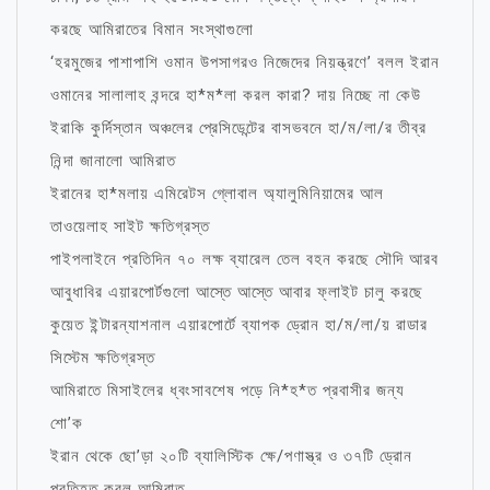
করছে আমিরাতের বিমান সংস্থাগুলো
‘হরমুজের পাশাপাশি ওমান উপসাগরও নিজেদের নিয়ন্ত্রণে’ বলল ইরান
ওমানের সালালাহ বন্দরে হা*ম*লা করল কারা? দায় নিচ্ছে না কেউ
ইরাকি কুর্দিস্তান অঞ্চলের প্রেসিডেন্টের বাসভবনে হা/ম/লা/র তীব্র
নিন্দা জানালো আমিরাত
ইরানের হা*মলায় এমিরেটস গ্লোবাল অ্যালুমিনিয়ামের আল
তাওয়েলাহ সাইট ক্ষতিগ্রস্ত
পাইপলাইনে প্রতিদিন ৭০ লক্ষ ব্যারেল তেল বহন করছে সৌদি আরব
আবুধাবির এয়ারপোর্টগুলো আস্তে আস্তে আবার ফ্লাইট চালু করছে
কুয়েত ইন্টারন্যাশনাল এয়ারপোর্টে ব্যাপক ড্রোন হা/ম/লা/য় রাডার
সিস্টেম ক্ষতিগ্রস্ত
আমিরাতে মিসাইলের ধ্বংসাবশেষ পড়ে নি*হ*ত প্রবাসীর জন্য
শো’ক
ইরান থেকে ছো’ড়া ২০টি ব্যালিস্টিক ক্ষে/পণাস্ত্র ও ৩৭টি ড্রোন
প্রতিহত করল আমিরাত