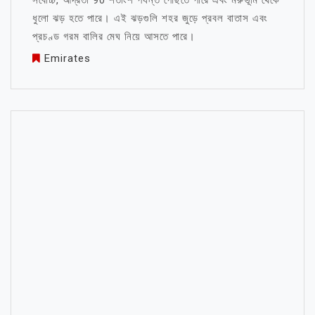
সর্বোচ্চ, আর্দ্রতা 90 শতাংশ পর্যন্ত পৌঁছতে পারে এবং মরুভূমি থেকে
ধুলো ঝড় হতে পারে। এই ঝড়গুলি শহর জুড়ে প্রবল বাতাস এবং
প্রচণ্ড গরম বালির মেঘ নিয়ে আসতে পারে।
Emirates