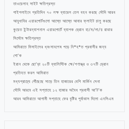
তাওয়েলাহ সাইট ক্ষতিগ্রস্ত
পাইপলাইনে প্রতিদিন ৭০ লক্ষ ব্যারেল তেল বহন করছে সৌদি আরব
আবুধাবির এয়ারপোর্টগুলো আস্তে আস্তে আবার ফ্লাইট চালু করছে
কুয়েত ইন্টারন্যাশনাল এয়ারপোর্টে ব্যাপক ড্রোন হা/ম/লা/য় রাডার
সিস্টেম ক্ষতিগ্রস্ত
আমিরাতে মিসাইলের ধ্বংসাবশেষ পড়ে নি*হ*ত প্রবাসীর জন্য
শো’ক
ইরান থেকে ছো’ড়া ২০টি ব্যালিস্টিক ক্ষে/পণাস্ত্র ও ৩৭টি ড্রোন
প্রতিহত করল আমিরাত
মধ্যপ্রাচ্যে পৌঁছেছে সাড়ে তিন হাজারের বেশি মার্কিন সেনা
সৌদি আরবে এই সপ্তাহে ১২ হাজার অবৈধ প্রবাসী আ’ট’ক
আরব আমিরাতে আগামী সপ্তাহে ফের বৃষ্টির পূর্বাভাস দিলো এনসিএম