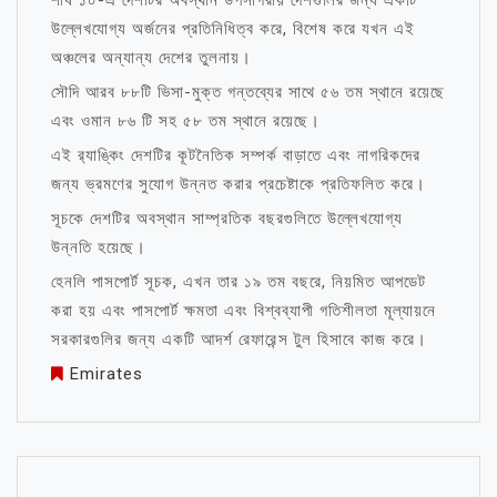
শীর্ষ ১০-এ দেশটির অবস্থান উপসাগরীয় দেশগুলির জন্য একটি
উল্লেখযোগ্য অর্জনের প্রতিনিধিত্ব করে, বিশেষ করে যখন এই
অঞ্চলের অন্যান্য দেশের তুলনায়।
সৌদি আরব ৮৮টি ভিসা-মুক্ত গন্তব্যের সাথে ৫৬ তম স্থানে রয়েছে
এবং ওমান ৮৬ টি সহ ৫৮ তম স্থানে রয়েছে।
এই র‌্যাঙ্কিং দেশটির কূটনৈতিক সম্পর্ক বাড়াতে এবং নাগরিকদের
জন্য ভ্রমণের সুযোগ উন্নত করার প্রচেষ্টাকে প্রতিফলিত করে।
সূচকে দেশটির অবস্থান সাম্প্রতিক বছরগুলিতে উল্লেখযোগ্য
উন্নতি হয়েছে।
হেনলি পাসপোর্ট সূচক, এখন তার ১৯ তম বছরে, নিয়মিত আপডেট
করা হয় এবং পাসপোর্ট ক্ষমতা এবং বিশ্বব্যাপী গতিশীলতা মূল্যায়নে
সরকারগুলির জন্য একটি আদর্শ রেফারেন্স টুল হিসাবে কাজ করে।
Emirates