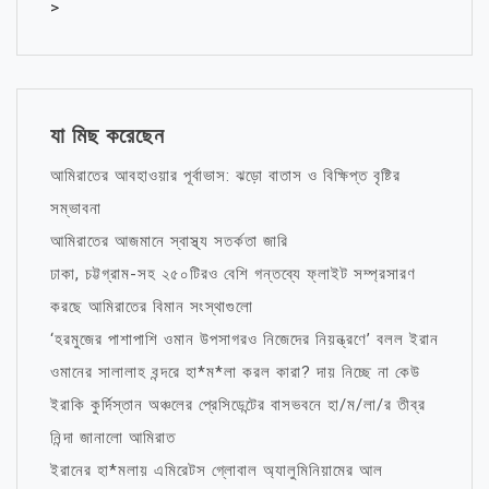
>
যা মিছ করেছেন
আমিরাতের আবহাওয়ার পূর্বাভাস: ঝড়ো বাতাস ও বিক্ষিপ্ত বৃষ্টির
সম্ভাবনা
আমিরাতের আজমানে স্বাস্থ্য সতর্কতা জারি
ঢাকা, চট্টগ্রাম-সহ ২৫০টিরও বেশি গন্তব্যে ফ্লাইট সম্প্রসারণ
করছে আমিরাতের বিমান সংস্থাগুলো
‘হরমুজের পাশাপাশি ওমান উপসাগরও নিজেদের নিয়ন্ত্রণে’ বলল ইরান
ওমানের সালালাহ বন্দরে হা*ম*লা করল কারা? দায় নিচ্ছে না কেউ
ইরাকি কুর্দিস্তান অঞ্চলের প্রেসিডেন্টের বাসভবনে হা/ম/লা/র তীব্র
নিন্দা জানালো আমিরাত
ইরানের হা*মলায় এমিরেটস গ্লোবাল অ্যালুমিনিয়ামের আল