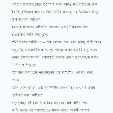
ওমানের সালালাহ বন্দরে হা*ম*লা করল কারা? দায় নিচ্ছে না কেউ
ইরাকি কুর্দিস্তান অঞ্চলের প্রেসিডেন্টের বাসভবনে হা/ম/লা/র তীব্র
নিন্দা জানালো আমিরাত
ইরানের হা*মলায় এমিরেটস গ্লোবাল অ্যালুমিনিয়ামের আল
তাওয়েলাহ সাইট ক্ষতিগ্রস্ত
পাইপলাইনে প্রতিদিন ৭০ লক্ষ ব্যারেল তেল বহন করছে সৌদি আরব
আবুধাবির এয়ারপোর্টগুলো আস্তে আস্তে আবার ফ্লাইট চালু করছে
কুয়েত ইন্টারন্যাশনাল এয়ারপোর্টে ব্যাপক ড্রোন হা/ম/লা/য় রাডার
সিস্টেম ক্ষতিগ্রস্ত
আমিরাতে মিসাইলের ধ্বংসাবশেষ পড়ে নি*হ*ত প্রবাসীর জন্য
শো’ক
ইরান থেকে ছো’ড়া ২০টি ব্যালিস্টিক ক্ষে/পণাস্ত্র ও ৩৭টি ড্রোন
প্রতিহত করল আমিরাত
মধ্যপ্রাচ্যে পৌঁছেছে সাড়ে তিন হাজারের বেশি মার্কিন সেনা
সৌদি আরবে এই সপ্তাহে ১২ হাজার অবৈধ প্রবাসী আ’ট’ক