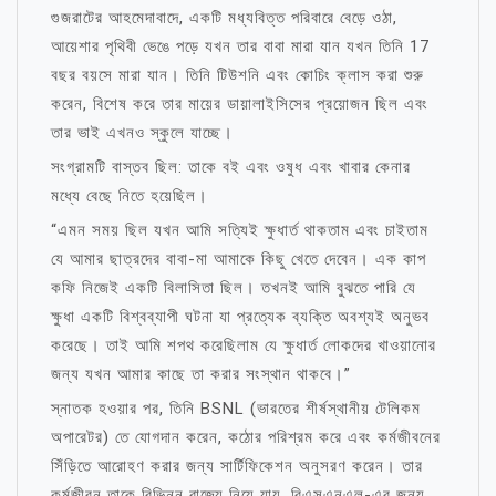
গুজরাটের আহমেদাবাদে, একটি মধ্যবিত্ত পরিবারে বেড়ে ওঠা,
আয়েশার পৃথিবী ভেঙে পড়ে যখন তার বাবা মারা যান যখন তিনি 17
বছর বয়সে মারা যান। তিনি টিউশনি এবং কোচিং ক্লাস করা শুরু
করেন, বিশেষ করে তার মায়ের ডায়ালাইসিসের প্রয়োজন ছিল এবং
তার ভাই এখনও স্কুলে যাচ্ছে।
সংগ্রামটি বাস্তব ছিল: তাকে বই এবং ওষুধ এবং খাবার কেনার
মধ্যে বেছে নিতে হয়েছিল।
“এমন সময় ছিল যখন আমি সত্যিই ক্ষুধার্ত থাকতাম এবং চাইতাম
যে আমার ছাত্রদের বাবা-মা আমাকে কিছু খেতে দেবেন। এক কাপ
কফি নিজেই একটি বিলাসিতা ছিল। তখনই আমি বুঝতে পারি যে
ক্ষুধা একটি বিশ্বব্যাপী ঘটনা যা প্রত্যেক ব্যক্তি অবশ্যই অনুভব
করেছে। তাই আমি শপথ করেছিলাম যে ক্ষুধার্ত লোকদের খাওয়ানোর
জন্য যখন আমার কাছে তা করার সংস্থান থাকবে।”
স্নাতক হওয়ার পর, তিনি BSNL (ভারতের শীর্ষস্থানীয় টেলিকম
অপারেটর) তে যোগদান করেন, কঠোর পরিশ্রম করে এবং কর্মজীবনের
সিঁড়িতে আরোহণ করার জন্য সার্টিফিকেশন অনুসরণ করেন। তার
কর্মজীবন তাকে বিভিন্ন রাজ্যে নিয়ে যায়, বিএসএনএল-এর জন্য