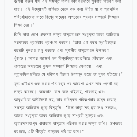
কল্পনা করুন যদি এই সমস্ত খাবার কার্যকরভাবে পুনরায় বিতরণ করা
যায়। এই উদ্যোগটি বাড়িতে থেকে শুরু করা উচিত মা বা প্রাথমিক
পরিচর্যাদাতারা যাতে বিশ্বে খাদ্যের অপচয়ের প্রভাব সম্পর্কে শিশুদের
শিক্ষা দেয়।”
তিনি সারা দেশে টেকসই লক্ষ্য বাস্তবায়নে সংযুক্ত আরব আমিরাত
সরকারের প্রচেষ্টার প্রশংসা করেন। “তারা এই বছর স্থায়িত্বের
বছরটি পুনরায় চালু করেছে এবং স্থানীয় বাস্তবায়ন উদাহরণ
খুঁজছে। আমার পরামর্শ হল বিশ্ববিদ্যালয়গুলিতে পৌঁছানো এবং
খাবারের অপচয়ের কুফল সম্পর্কে শিশুদের শেখানো। এবং
ল্যান্ডফিলগুলিতে যে পরিমাণ মিথেন উৎপন্ন হচ্ছে তা দূষণ ঘটাচ্ছে।”
ফুড এটিএম শুরু করার পাঁচ বছর পর আয়েশা এখন তার প্লেটে বড়
লক্ষ্য রয়েছে। আজমান, রাস আল খাইমাহ, শারজাহ এবং
আবুধাবিতে আউটলেট সহ, তার ভবিষ্যত পরিকল্পনার মধ্যে রয়েছে
সমস্ত আমিরাত জুড়ে বিস্তৃতি। “উচ্চ ভাড়া সহ চ্যালেঞ্জ সত্ত্বেও,
আমরা সংযুক্ত আরব আমিরাত জুড়ে সাশ্রয়ী মূল্যের এবং
অ্যাক্সেসযোগ্য খাবারকে বাস্তবে পরিণত করার লক্ষ্য রাখি। ঈশ্বরের
রহমতে, এটি শীঘ্রই বাস্তবে পরিণত হবে।”