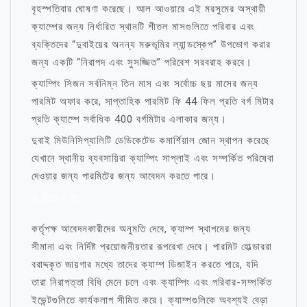
বৃহস্পতিবার ঘোষণা করেছে। আল আওয়ারে এই মরসুমের অস্থায়ী
ক্যাম্পের জন্য নির্ধারিত স্থানটি শীতল মাসগুলিতে পরিবার এবং
ব্যক্তিদের “দুবাইয়ের অনন্য মরুভূমির ল্যান্ডস্কেপ” উপভোগ করার
জন্য একটি “নিরাপদ এবং সুসজ্জিত” পরিবেশ সরবরাহ করবে।
ক্যাম্পিং সিজন সর্বনিম্ন তিন মাস এবং সর্বোচ্চ ছয় মাসের জন্য
পারমিট অফার করে, সাপ্তাহিক পারমিট ফি 44 ফিল প্রতি বর্গ মিটার
প্রতি ক্যাম্পে সর্বাধিক 400 বর্গমিটার এলাকার জন্য।
দুবাই মিউনিসিপ্যালিটি ডেডিকেটেড কমার্শিয়াল জোন স্থাপন করেছে
যেখানে স্থানীয় ব্যবসায়িরা ক্যাম্পিং সাপ্লাই এবং সম্পর্কিত পরিষেবা
দেওয়ার জন্য পারমিটের জন্য আবেদন করতে পারে।
মা নিয়ে উক্তি
কর্তৃপক্ষ আবেদনকারীদের অনুমতি দেবে, ক্যাম্প স্থাপনের জন্য
সীমানা এবং নির্দিষ্ট প্রয়োজনীয়তার রূপরেখা দেবে। পারমিট হোল্ডাররা
বরাদ্দকৃত জায়গার মধ্যে তাদের ক্যাম্প ডিজাইন করতে পারে, যদি
তারা নিরাপত্তা বিধি মেনে চলে এবং ক্যাম্পিং এবং পরিবার-সম্পর্কিত
ইভেন্টগুলিতে কার্যকলাপ সীমিত করে। ক্যাম্পগুলিকে অবশ্যই বেড়া