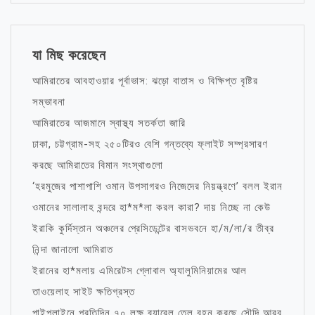
যা মিছ করেছেন
আমিরাতের আবহাওয়ার পূর্বাভাস: ঝড়ো বাতাস ও বিক্ষিপ্ত বৃষ্টির
সম্ভাবনা
আমিরাতের আজমানে স্বাস্থ্য সতর্কতা জারি
ঢাকা, চট্টগ্রাম-সহ ২৫০টিরও বেশি গন্তব্যে ফ্লাইট সম্প্রসারণ
করছে আমিরাতের বিমান সংস্থাগুলো
‘হরমুজের পাশাপাশি ওমান উপসাগরও নিজেদের নিয়ন্ত্রণে’ বলল ইরান
ওমানের সালালাহ বন্দরে হা*ম*লা করল কারা? দায় নিচ্ছে না কেউ
ইরাকি কুর্দিস্তান অঞ্চলের প্রেসিডেন্টের বাসভবনে হা/ম/লা/র তীব্র
নিন্দা জানালো আমিরাত
ইরানের হা*মলায় এমিরেটস গ্লোবাল অ্যালুমিনিয়ামের আল
তাওয়েলাহ সাইট ক্ষতিগ্রস্ত
পাইপলাইনে প্রতিদিন ৭০ লক্ষ ব্যারেল তেল বহন করছে সৌদি আরব