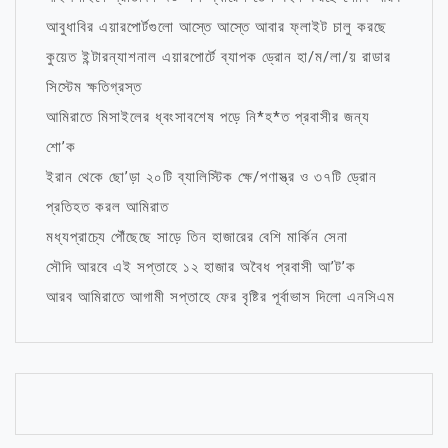
আবুধাবির এয়ারপোর্টগুলো আস্তে আস্তে আবার ফ্লাইট চালু করছে
কুয়েত ইন্টারন্যাশনাল এয়ারপোর্টে ব্যাপক ড্রোন হা/ম/লা/য় রাডার
সিস্টেম ক্ষতিগ্রস্ত
আমিরাতে মিসাইলের ধ্বংসাবশেষ পড়ে নি*হ*ত প্রবাসীর জন্য
শো’ক
ইরান থেকে ছো’ড়া ২০টি ব্যালিস্টিক ক্ষে/পণাস্ত্র ও ৩৭টি ড্রোন
প্রতিহত করল আমিরাত
মধ্যপ্রাচ্যে পৌঁছেছে সাড়ে তিন হাজারের বেশি মার্কিন সেনা
সৌদি আরবে এই সপ্তাহে ১২ হাজার অবৈধ প্রবাসী আ’ট’ক
আরব আমিরাতে আগামী সপ্তাহে ফের বৃষ্টির পূর্বাভাস দিলো এনসিএম