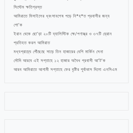
সিস্টেম ক্ষতিগ্রস্ত
আমিরাতে মিসাইলের ধ্বংসাবশেষ পড়ে নি*হ*ত প্রবাসীর জন্য
শো’ক
ইরান থেকে ছো’ড়া ২০টি ব্যালিস্টিক ক্ষে/পণাস্ত্র ও ৩৭টি ড্রোন
প্রতিহত করল আমিরাত
মধ্যপ্রাচ্যে পৌঁছেছে সাড়ে তিন হাজারের বেশি মার্কিন সেনা
সৌদি আরবে এই সপ্তাহে ১২ হাজার অবৈধ প্রবাসী আ’ট’ক
আরব আমিরাতে আগামী সপ্তাহে ফের বৃষ্টির পূর্বাভাস দিলো এনসিএম