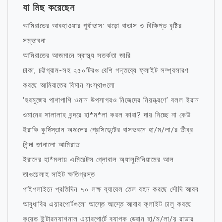
যা মিছ করেছেন
আমিরাতের আবহাওয়ার পূর্বাভাস: ঝড়ো বাতাস ও বিক্ষিপ্ত বৃষ্টির
সম্ভাবনা
আমিরাতের আজমানে স্বাস্থ্য সতর্কতা জারি
ঢাকা, চট্টগ্রাম-সহ ২৫০টিরও বেশি গন্তব্যে ফ্লাইট সম্প্রসারণ
করছে আমিরাতের বিমান সংস্থাগুলো
‘হরমুজের পাশাপাশি ওমান উপসাগরও নিজেদের নিয়ন্ত্রণে’ বলল ইরান
ওমানের সালালাহ বন্দরে হা*ম*লা করল কারা? দায় নিচ্ছে না কেউ
ইরাকি কুর্দিস্তান অঞ্চলের প্রেসিডেন্টের বাসভবনে হা/ম/লা/র তীব্র
নিন্দা জানালো আমিরাত
ইরানের হা*মলায় এমিরেটস গ্লোবাল অ্যালুমিনিয়ামের আল
তাওয়েলাহ সাইট ক্ষতিগ্রস্ত
পাইপলাইনে প্রতিদিন ৭০ লক্ষ ব্যারেল তেল বহন করছে সৌদি আরব
আবুধাবির এয়ারপোর্টগুলো আস্তে আস্তে আবার ফ্লাইট চালু করছে
কুয়েত ইন্টারন্যাশনাল এয়ারপোর্টে ব্যাপক ড্রোন হা/ম/লা/য় রাডার