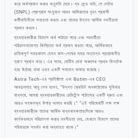
করে অর্থপ্রদান করার অনুমতি দেবে। দ্য সেন্ড নাউ, পে লেটার
(SNPL) প্রোগ্রাম সংযুক্ত আরব আমিরাতের বৃহৎ প্রবাসী
কর্মীবাহিনীকে সহায়তা করবে এবং তাদের উন্নত আর্থিক নমনীয়তা
প্রদান করবে।
ব্যবহারকারীরা বিদেশে অর্থ পাঠাতে পারে এবং পরবর্তীতে
পরিচালনাযোগ্য কিস্তিতে অর্থ প্রদান করতে পারে, আর্থিকভাবে
চাহিদাপূর্ণ সময়কালে যেমন মাস-শেষের সময় অত্যন্ত প্রয়োজনীয়
ত্রাণ প্রদান করে। এর সাথে, বোটিম মেনা অঞ্চলের প্রথম ফিনটেক
হয়ে উঠেছে যারা এমন একটি সমাধান অফার করেছে।
Astra Tech-এর প্রতিষ্ঠাতা এবং Botim-এর CEO
আবদুল্লাহ আবু শেখ বলেন, “উন্নত ক্রেডিট অবকাঠামোর সুবিধার
মাধ্যমে, আমরা ব্যবহারকারীদের রেমিটেন্স পাঠানোর একটি দ্রুত এবং
আরও সহজলভ্য উপায় অফার করছি।” “এই পরিষেবাটি লক্ষ লক্ষ
ব্যবহারকারীকে তাদের আর্থিক বাধ্যবাধকতাগুলিকে আরও
কার্যকরভাবে পরিচালনা করার নমনীয়তা দেয়, যেখানে বিদেশে তাদের
পরিবারকে সমর্থন করা অব্যাহত থাকে।”
মা নিয়ে উক্তি