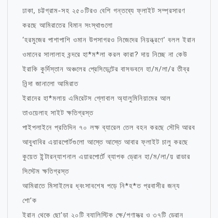
ঢাকা, চট্টগ্রাম-সহ ২৫০টিরও বেশি গন্তব্যে ফ্লাইট সম্প্রসারণ
করছে আমিরাতের বিমান সংস্থাগুলো
‘হরমুজের পাশাপাশি ওমান উপসাগরও নিজেদের নিয়ন্ত্রণে’ বলল ইরান
ওমানের সালালাহ বন্দরে হা*ম*লা করল কারা? দায় নিচ্ছে না কেউ
ইরাকি কুর্দিস্তান অঞ্চলের প্রেসিডেন্টের বাসভবনে হা/ম/লা/র তীব্র
নিন্দা জানালো আমিরাত
ইরানের হা*মলায় এমিরেটস গ্লোবাল অ্যালুমিনিয়ামের আল
তাওয়েলাহ সাইট ক্ষতিগ্রস্ত
পাইপলাইনে প্রতিদিন ৭০ লক্ষ ব্যারেল তেল বহন করছে সৌদি আরব
আবুধাবির এয়ারপোর্টগুলো আস্তে আস্তে আবার ফ্লাইট চালু করছে
কুয়েত ইন্টারন্যাশনাল এয়ারপোর্টে ব্যাপক ড্রোন হা/ম/লা/য় রাডার
সিস্টেম ক্ষতিগ্রস্ত
আমিরাতে মিসাইলের ধ্বংসাবশেষ পড়ে নি*হ*ত প্রবাসীর জন্য
শো’ক
ইরান থেকে ছো’ড়া ২০টি ব্যালিস্টিক ক্ষে/পণাস্ত্র ও ৩৭টি ড্রোন