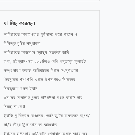
যা মিছ করেছেন
আমিরাতের আবহাওয়ার পূর্বাভাস: ঝড়ো বাতাস ও
বিক্ষিপ্ত বৃষ্টির সম্ভাবনা
আমিরাতের আজমানে স্বাস্থ্য সতর্কতা জারি
ঢাকা, চট্টগ্রাম-সহ ২৫০টিরও বেশি গন্তব্যে ফ্লাইট
সম্প্রসারণ করছে আমিরাতের বিমান সংস্থাগুলো
‘হরমুজের পাশাপাশি ওমান উপসাগরও নিজেদের
নিয়ন্ত্রণে’ বলল ইরান
ওমানের সালালাহ বন্দরে হা*ম*লা করল কারা? দায়
নিচ্ছে না কেউ
ইরাকি কুর্দিস্তান অঞ্চলের প্রেসিডেন্টের বাসভবনে হা/ম/
লা/র তীব্র নিন্দা জানালো আমিরাত
ইরানের হা*মলায় এমিরেটস গ্লোবাল অ্যালুমিনিয়ামের