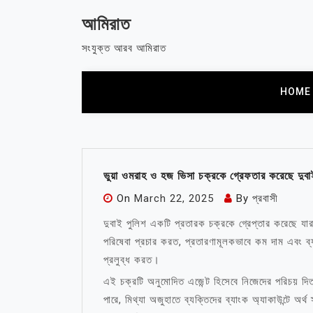
Skip
আমিরাত
to
content
সংযুক্ত আরব আমিরাত
HOME
ভুয়া ওমরাহ ও হজ ভিসা চক্রকে গ্রেফতার করেছে দুবা
On
March 22, 2025
By
প্রবাসী
দুবাই পুলিশ একটি প্রতারক চক্রকে গ্রেপ্তার করেছে যারা 
পরিষেবা প্রচার করত, প্রতারণামূলকভাবে কম দাম এবং ব্যা
প্রলুব্ধ করত।
এই চক্রটি অনুমোদিত এজেন্ট হিসেবে নিজেদের পরিচয় দিত,
পারে, মিথ্যা অজুহাতে ব্যক্তিদের ব্যাংক অ্যাকাউন্টে অর্