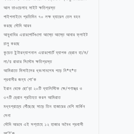
আল তাওয়েলাহ সাইট ক্ষতিগ্রস্ত
পাইপলাইনে প্রতিদিন ৭০ লক্ষ ব্যারেল তেল বহন
করছে সৌদি আরব
আবুধাবির এয়ারপোর্টগুলো আস্তে আস্তে আবার ফ্লাইট
চালু করছে
কুয়েত ইন্টারন্যাশনাল এয়ারপোর্টে ব্যাপক ড্রোন হা/ম/
লা/য় রাডার সিস্টেম ক্ষতিগ্রস্ত
আমিরাতে মিসাইলের ধ্বংসাবশেষ পড়ে নি*হ*ত
প্রবাসীর জন্য শো’ক
ইরান থেকে ছো’ড়া ২০টি ব্যালিস্টিক ক্ষে/পণাস্ত্র ও
৩৭টি ড্রোন প্রতিহত করল আমিরাত
মধ্যপ্রাচ্যে পৌঁছেছে সাড়ে তিন হাজারের বেশি মার্কিন
সেনা
সৌদি আরবে এই সপ্তাহে ১২ হাজার অবৈধ প্রবাসী
আ’ট’ক