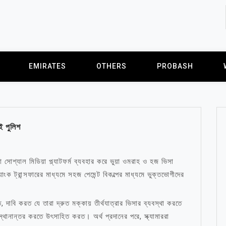
EMIRATES
OTHERS
PROBASH
ই পুলিশ
সোশ্যাল মিডিয়া প্ল্যাটফর্ম ব্যবহার করে ভুয়া ওমরাহ ও হজ ভিসা
ংক ট্রান্সফারের মাধ্যমে সহজ পেমেন্ট বিকল্পের মাধ্যমে ভুক্তভোগীদের
 দাবি করত যে তারা দ্রুত মক্কায় তীর্থযাত্রার ভিসার ব্যবস্থা করতে
থ স্থানান্তর করতে উৎসাহিত করত। অর্থ প্রদানের পরে, স্ক্যামাররা