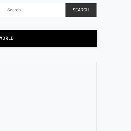
Search
for:
WORLD