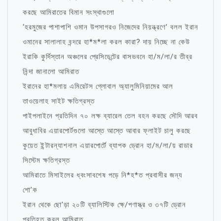
করছে আমিরাতের বিমান সংস্থাগুলো
‘হরমুজের পাশাপাশি ওমান উপসাগরও নিজেদের নিয়ন্ত্রণে’ বলল ইরান
ওমানের সালালাহ বন্দরে হা*ম*লা করল কারা? দায় নিচ্ছে না কেউ
ইরাকি কুর্দিস্তান অঞ্চলের প্রেসিডেন্টের বাসভবনে হা/ম/লা/র তীব্র
নিন্দা জানালো আমিরাত
ইরানের হা*মলায় এমিরেটস গ্লোবাল অ্যালুমিনিয়ামের আল
তাওয়েলাহ সাইট ক্ষতিগ্রস্ত
পাইপলাইনে প্রতিদিন ৭০ লক্ষ ব্যারেল তেল বহন করছে সৌদি আরব
আবুধাবির এয়ারপোর্টগুলো আস্তে আস্তে আবার ফ্লাইট চালু করছে
কুয়েত ইন্টারন্যাশনাল এয়ারপোর্টে ব্যাপক ড্রোন হা/ম/লা/য় রাডার
সিস্টেম ক্ষতিগ্রস্ত
আমিরাতে মিসাইলের ধ্বংসাবশেষ পড়ে নি*হ*ত প্রবাসীর জন্য
শো’ক
ইরান থেকে ছো’ড়া ২০টি ব্যালিস্টিক ক্ষে/পণাস্ত্র ও ৩৭টি ড্রোন
প্রতিহত করল আমিরাত