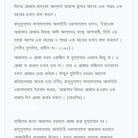
দিনের রোজার মাধ্যমে আল্লাহ তায়ালা বান্দার আগের এবং পরের এক
বছরের গুনাহ মাফ করেন।
রাসূলুল্লাহ সাল্লাল্লাহু আলাইহি ওয়াসাল্লাম বলেন, ‘ইয়াওমে
আরাফার রোজার বিষয়ে আমি আল্লাহর কাছে আশাবাদী, তিনি এর
দ্বারা আগের এক বছরের ও পরের এক বছরের গুনাহ মাফ করবেন’।
(সহীহ মুসলিম, হাদীস নং- ১১৬২)।
আরাফার এ রোজা ফরয ওয়াজিব বা মুস্তাহাব এরকম কিছু না। এ
রোজা না রাখলে গুনাহ হবে না। তবে এ রোজার ফজিলত অন্যান্য
নফল রোজার চেয়ে অধিক। উম্মুল মুমিনীন হযরত আয়েশা
রাদিয়াল্লাহু আনহা হতে বর্ণিত, রাসূলুল্লাহ সাল্লাল্লাহু আলাইহি
ওয়াসাল্লাম ইরশাদ করেন, ‘আরাফার দিনের রোজার ছওয়াব এক
হাজার দিন রোজা রাখার সমান’। (তারগিব)।
মা নিয়ে উক্তি
হাজিদের জন্য আরাফার ময়দানে রোজা রাখা মুস্তাহাব নয়।
রাসূলুল্লাহ সল্লাল্লাহু আলাইহি ওয়াসাল্লাম আরাফার ময়দানে
রোজাবিহীন অবস্থায় ছিলেন। মহান আল্লাহ তায়ালা আমাদের