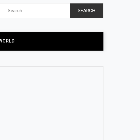
Search
for:
WORLD