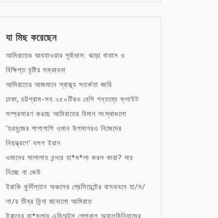
যা মিছ করেছেন
আমিরাতের আবহাওয়ার পূর্বাভাস: ঝড়ো বাতাস ও
বিক্ষিপ্ত বৃষ্টির সম্ভাবনা
আমিরাতের আজমানে স্বাস্থ্য সতর্কতা জারি
ঢাকা, চট্টগ্রাম-সহ ২৫০টিরও বেশি গন্তব্যে ফ্লাইট
সম্প্রসারণ করছে আমিরাতের বিমান সংস্থাগুলো
‘হরমুজের পাশাপাশি ওমান উপসাগরও নিজেদের
নিয়ন্ত্রণে’ বলল ইরান
ওমানের সালালাহ বন্দরে হা*ম*লা করল কারা? দায়
নিচ্ছে না কেউ
ইরাকি কুর্দিস্তান অঞ্চলের প্রেসিডেন্টের বাসভবনে হা/ম/
লা/র তীব্র নিন্দা জানালো আমিরাত
ইরানের হা*মলায় এমিরেটস গ্লোবাল অ্যালুমিনিয়ামের