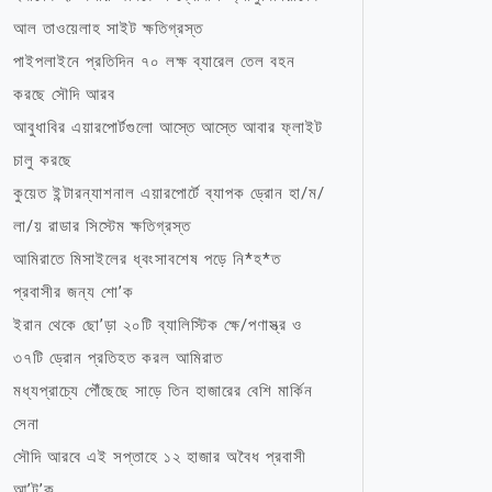
আল তাওয়েলাহ সাইট ক্ষতিগ্রস্ত
পাইপলাইনে প্রতিদিন ৭০ লক্ষ ব্যারেল তেল বহন
করছে সৌদি আরব
আবুধাবির এয়ারপোর্টগুলো আস্তে আস্তে আবার ফ্লাইট
চালু করছে
কুয়েত ইন্টারন্যাশনাল এয়ারপোর্টে ব্যাপক ড্রোন হা/ম/
লা/য় রাডার সিস্টেম ক্ষতিগ্রস্ত
আমিরাতে মিসাইলের ধ্বংসাবশেষ পড়ে নি*হ*ত
প্রবাসীর জন্য শো’ক
ইরান থেকে ছো’ড়া ২০টি ব্যালিস্টিক ক্ষে/পণাস্ত্র ও
৩৭টি ড্রোন প্রতিহত করল আমিরাত
মধ্যপ্রাচ্যে পৌঁছেছে সাড়ে তিন হাজারের বেশি মার্কিন
সেনা
সৌদি আরবে এই সপ্তাহে ১২ হাজার অবৈধ প্রবাসী
আ’ট’ক