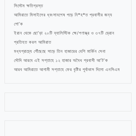
সিস্টেম ক্ষতিগ্রস্ত
আমিরাতে মিসাইলের ধ্বংসাবশেষ পড়ে নি*হ*ত প্রবাসীর জন্য
শো’ক
ইরান থেকে ছো’ড়া ২০টি ব্যালিস্টিক ক্ষে/পণাস্ত্র ও ৩৭টি ড্রোন
প্রতিহত করল আমিরাত
মধ্যপ্রাচ্যে পৌঁছেছে সাড়ে তিন হাজারের বেশি মার্কিন সেনা
সৌদি আরবে এই সপ্তাহে ১২ হাজার অবৈধ প্রবাসী আ’ট’ক
আরব আমিরাতে আগামী সপ্তাহে ফের বৃষ্টির পূর্বাভাস দিলো এনসিএম