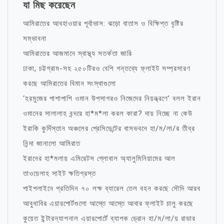
যা মিছ করেছেন
আমিরাতের আবহাওয়ার পূর্বাভাস: ঝড়ো বাতাস ও বিক্ষিপ্ত বৃষ্টির
সম্ভাবনা
আমিরাতের আজমানে স্বাস্থ্য সতর্কতা জারি
ঢাকা, চট্টগ্রাম-সহ ২৫০টিরও বেশি গন্তব্যে ফ্লাইট সম্প্রসারণ
করছে আমিরাতের বিমান সংস্থাগুলো
‘হরমুজের পাশাপাশি ওমান উপসাগরও নিজেদের নিয়ন্ত্রণে’ বলল ইরান
ওমানের সালালাহ বন্দরে হা*ম*লা করল কারা? দায় নিচ্ছে না কেউ
ইরাকি কুর্দিস্তান অঞ্চলের প্রেসিডেন্টের বাসভবনে হা/ম/লা/র তীব্র
নিন্দা জানালো আমিরাত
ইরানের হা*মলায় এমিরেটস গ্লোবাল অ্যালুমিনিয়ামের আল
তাওয়েলাহ সাইট ক্ষতিগ্রস্ত
পাইপলাইনে প্রতিদিন ৭০ লক্ষ ব্যারেল তেল বহন করছে সৌদি আরব
আবুধাবির এয়ারপোর্টগুলো আস্তে আস্তে আবার ফ্লাইট চালু করছে
কুয়েত ইন্টারন্যাশনাল এয়ারপোর্টে ব্যাপক ড্রোন হা/ম/লা/য় রাডার