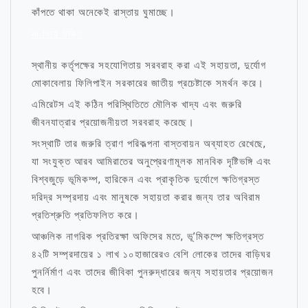
কাঁপতে থাকা অনেকেই রাস্তায় ঘুমাচ্ছে।
মা নিয়ে উক্তি
স্থানীয় কর্তৃপক্ষের সহযোগিতায় সরবরাহ করা এই সহায়তা, দুর্যোগ
মোকাবেলায় ফিলিপাইন সরকারের জাতীয় প্রচেষ্টাকে সমর্থন করে।
এমিরেটস এই কঠিন পরিস্থিতিতে মৌলিক খাদ্য এবং জরুরি
জীবনযাত্রার প্রয়োজনীয়তা সরবরাহ করেছে।
সংস্থাটি তার জরুরি ত্রাণ পরিকল্পনা বাস্তবায়ন অব্যাহত রেখেছে,
যা সংযুক্ত আরব আমিরাতের অনুপ্রেরণামূলক মানবিক দৃষ্টিভঙ্গি এবং
বিশ্বজুড়ে ভূমিকম্প, হারিকেন এবং প্রাকৃতিক দুর্যোগে ক্ষতিগ্রস্ত
দরিদ্র সম্প্রদায় এবং মানুষকে সহায়তা করার জন্য তার অবিরাম
প্রতিশ্রুতি প্রতিফলিত করে।
আঞ্চলিক নাগরিক প্রতিরক্ষা অফিসের মতে, ভূ’মিকম্পে ক্ষতিগ্রস্ত
৪২টি সম্প্রদায়ের ১ লাখ ১০হাজারেরও বেশি লোকের তাদের বাড়িঘর
পুনর্নির্মাণ এবং তাদের জীবিকা পুনরুদ্ধারের জন্য সহায়তার প্রয়োজন
হবে।