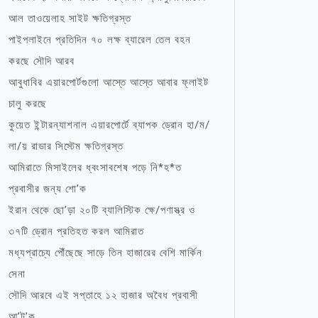
আল তাওয়েলাহ সাইট ক্ষতিগ্রস্ত
পাইপলাইনে প্রতিদিন ৭০ লক্ষ ব্যারেল তেল বহন
করছে সৌদি আরব
আবুধাবির এয়ারপোর্টগুলো আস্তে আস্তে আবার ফ্লাইট
চালু করছে
কুয়েত ইন্টারন্যাশনাল এয়ারপোর্টে ব্যাপক ড্রোন হা/ম/
লা/য় রাডার সিস্টেম ক্ষতিগ্রস্ত
আমিরাতে মিসাইলের ধ্বংসাবশেষ পড়ে নি*হ*ত
প্রবাসীর জন্য শো’ক
ইরান থেকে ছো’ড়া ২০টি ব্যালিস্টিক ক্ষে/পণাস্ত্র ও
৩৭টি ড্রোন প্রতিহত করল আমিরাত
মধ্যপ্রাচ্যে পৌঁছেছে সাড়ে তিন হাজারের বেশি মার্কিন
সেনা
সৌদি আরবে এই সপ্তাহে ১২ হাজার অবৈধ প্রবাসী
আ’ট’ক