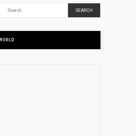
Search
for:
WORLD