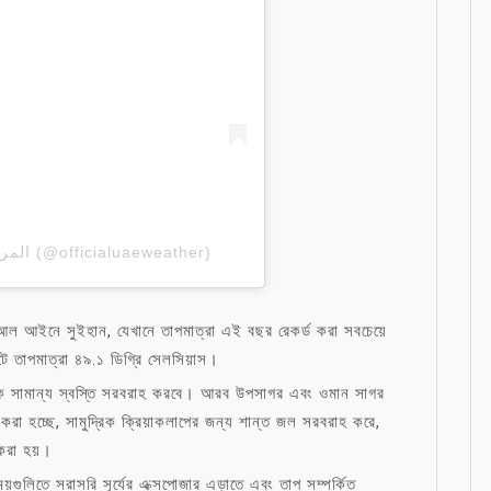
A post shared by المركز الوطني للأرصاد (@officialuaeweather)
ল আইনে সুইহান, যেখানে তাপমাত্রা এই বছর রেকর্ড করা সবচেয়ে
টে তাপমাত্রা ৪৯.১ ডিগ্রি সেলসিয়াস।
েকে সামান্য স্বস্তি সরবরাহ করবে। আরব উপসাগর এবং ওমান সাগর
া করা হচ্ছে, সামুদ্রিক ক্রিয়াকলাপের জন্য শান্ত জল সরবরাহ করে,
করা হয়।
সময়গুলিতে সরাসরি সূর্যের এক্সপোজার এড়াতে এবং তাপ সম্পর্কিত