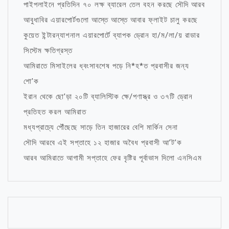
পাইপলাইনে প্রতিদিন ৭০ লক্ষ ব্যারেল তেল বহন করছে সৌদি আরব
আবুধাবির এয়ারপোর্টগুলো আস্তে আস্তে আবার ফ্লাইট চালু করছে
কুয়েত ইন্টারন্যাশনাল এয়ারপোর্টে ব্যাপক ড্রোন হা/ম/লা/য় রাডার
সিস্টেম ক্ষতিগ্রস্ত
আমিরাতে মিসাইলের ধ্বংসাবশেষ পড়ে নি*হ*ত প্রবাসীর জন্য
শো’ক
ইরান থেকে ছো’ড়া ২০টি ব্যালিস্টিক ক্ষে/পণাস্ত্র ও ৩৭টি ড্রোন
প্রতিহত করল আমিরাত
মধ্যপ্রাচ্যে পৌঁছেছে সাড়ে তিন হাজারের বেশি মার্কিন সেনা
সৌদি আরবে এই সপ্তাহে ১২ হাজার অবৈধ প্রবাসী আ’ট’ক
আরব আমিরাতে আগামী সপ্তাহে ফের বৃষ্টির পূর্বাভাস দিলো এনসিএম