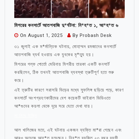
মিশরের কনসার্টে আতশবাজি দু*র্ঘটনা: নি*হ*ত ১, আ*হ*ত ৬
On
August 1, 2025
By
Probash Desk
৩১ জুলাই এক ম*র্মান্তিক ঘটনায়, মোহাম্মদ রমজানের কনসার্টে
আতশবাজি ব্যর্থ হওয়ায় এক যুবকের মৃ*ত্যু হয়।
মিশরের গল্ফ পোর্তো মেরিনায় মিশরীয় তারকা একটি কনসার্ট
করছিলেন, ঠিক তখনই আতশবাজি ব্যবস্থা ত্রুটিপূর্ণ হতে শুরু
করে।
এই ত্রুটির কারণে সরাসরি ভিড়ের মধ্যে স্ফুলিঙ্গ ছড়িয়ে পড়ে, কারণ
কনসার্টে অংশগ্রহণকারীদের বেশ কয়েকটি ভাইরাল ভিডিওতে
আ*গুনের কয়লা থেকে দূরে সরে যেতে দেখা যায়।
মা নিয়ে উক্তি
আল খালিজের মতে, এই ঘটনায় একজন ব্যক্তি মা*রা গেছেন এবং
আরও অনেকে আহ*ত হয়েছেন। নিহ*ত ব্যক্তি ২৩ বছর বয়সী