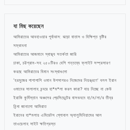
যা মিছ করেছেন
আমিরাতের আবহাওয়ার পূর্বাভাস: ঝড়ো বাতাস ও বিক্ষিপ্ত বৃষ্টির
সম্ভাবনা
আমিরাতের আজমানে স্বাস্থ্য সতর্কতা জারি
ঢাকা, চট্টগ্রাম-সহ ২৫০টিরও বেশি গন্তব্যে ফ্লাইট সম্প্রসারণ
করছে আমিরাতের বিমান সংস্থাগুলো
‘হরমুজের পাশাপাশি ওমান উপসাগরও নিজেদের নিয়ন্ত্রণে’ বলল ইরান
ওমানের সালালাহ বন্দরে হা*ম*লা করল কারা? দায় নিচ্ছে না কেউ
ইরাকি কুর্দিস্তান অঞ্চলের প্রেসিডেন্টের বাসভবনে হা/ম/লা/র তীব্র
নিন্দা জানালো আমিরাত
ইরানের হা*মলায় এমিরেটস গ্লোবাল অ্যালুমিনিয়ামের আল
তাওয়েলাহ সাইট ক্ষতিগ্রস্ত