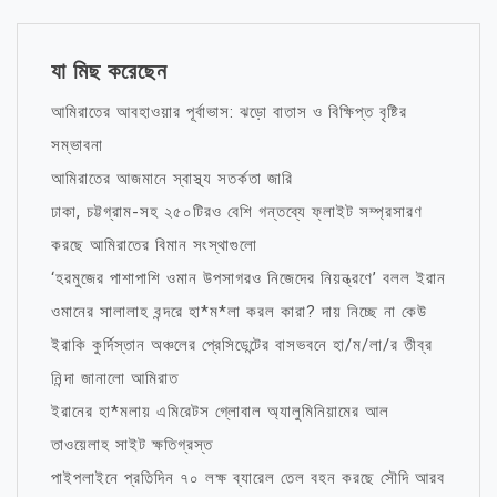
যা মিছ করেছেন
আমিরাতের আবহাওয়ার পূর্বাভাস: ঝড়ো বাতাস ও বিক্ষিপ্ত বৃষ্টির
সম্ভাবনা
আমিরাতের আজমানে স্বাস্থ্য সতর্কতা জারি
ঢাকা, চট্টগ্রাম-সহ ২৫০টিরও বেশি গন্তব্যে ফ্লাইট সম্প্রসারণ
করছে আমিরাতের বিমান সংস্থাগুলো
‘হরমুজের পাশাপাশি ওমান উপসাগরও নিজেদের নিয়ন্ত্রণে’ বলল ইরান
ওমানের সালালাহ বন্দরে হা*ম*লা করল কারা? দায় নিচ্ছে না কেউ
ইরাকি কুর্দিস্তান অঞ্চলের প্রেসিডেন্টের বাসভবনে হা/ম/লা/র তীব্র
নিন্দা জানালো আমিরাত
ইরানের হা*মলায় এমিরেটস গ্লোবাল অ্যালুমিনিয়ামের আল
তাওয়েলাহ সাইট ক্ষতিগ্রস্ত
পাইপলাইনে প্রতিদিন ৭০ লক্ষ ব্যারেল তেল বহন করছে সৌদি আরব