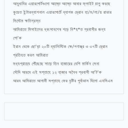
আবুধাবির এয়ারপোর্টগুলো আস্তে আস্তে আবার ফ্লাইট চালু করছে
কুয়েত ইন্টারন্যাশনাল এয়ারপোর্টে ব্যাপক ড্রোন হা/ম/লা/য় রাডার
সিস্টেম ক্ষতিগ্রস্ত
আমিরাতে মিসাইলের ধ্বংসাবশেষ পড়ে নি*হ*ত প্রবাসীর জন্য
শো’ক
ইরান থেকে ছো’ড়া ২০টি ব্যালিস্টিক ক্ষে/পণাস্ত্র ও ৩৭টি ড্রোন
প্রতিহত করল আমিরাত
মধ্যপ্রাচ্যে পৌঁছেছে সাড়ে তিন হাজারের বেশি মার্কিন সেনা
সৌদি আরবে এই সপ্তাহে ১২ হাজার অবৈধ প্রবাসী আ’ট’ক
আরব আমিরাতে আগামী সপ্তাহে ফের বৃষ্টির পূর্বাভাস দিলো এনসিএম