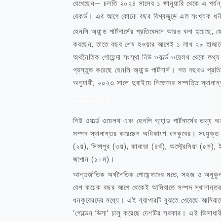
রেখেছেন— চলতি ২০২৪ সালের ১ জানুয়ারি থেকে এ পর্যন
রেকর্ড। এর আগে কোনো বছর বিশ্বজুড়ে এত সংখ্যক ধনী
হেনলি অ্যান্ড পার্টনার্সের প্রতিবেদনে আরও বলা হয়েছে, 
করছেন, তাতে বছর শেষ হওয়ার আগেই ১ লাখ ২৮ হাজার
অর্থনৈতিক গোয়েন্দা সংস্থা নিউ ওয়ার্ল্ড ওয়েলথ থেকে তথ
প্রস্তুত করেছে হেনলি অ্যান্ড পার্টনার্স। গত বছরও প্রত
অনুযায়ী, ২০২৩ সালে দুবাইয়ে নিজেদের সম্পত্তি স্থান
মা নিয়ে উক্তি
নিউ ওয়ার্ল্ড ওয়েলথ এবং হেনলি অ্যান্ড পার্টনার্সের তথ্য
সম্পদ স্থানান্তর করেছেন অধিকাংশ ধনকুবের। সংযুক্ত আ
(২য়), সিঙ্গাপুর (৩য়), কানাডা (৪র্থ), অস্ট্রেলিয়া (৫ম),
জাপান (১০ম)।
আন্তর্জাতিক অর্থনৈতিক গোয়েন্দাদের মতে, সহজ ও অন
বেশ কয়েক বছর আগে থেকেই আমিরাতে সম্পদ স্থানান্তর কি
ধনকুবেরদের মধ্যে। এই ব্যাপারটি বুঝতে পেরেছে আমি
‘গোল্ডেন ভিসা’ চালু করেছে দেশটির সরকার। এই ভিসাধার