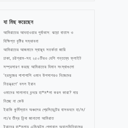
যা মিছ করেছেন
আমিরাতের আবহাওয়ার পূর্বাভাস: ঝড়ো বাতাস ও
বিক্ষিপ্ত বৃষ্টির সম্ভাবনা
আমিরাতের আজমানে স্বাস্থ্য সতর্কতা জারি
ঢাকা, চট্টগ্রাম-সহ ২৫০টিরও বেশি গন্তব্যে ফ্লাইট
সম্প্রসারণ করছে আমিরাতের বিমান সংস্থাগুলো
‘হরমুজের পাশাপাশি ওমান উপসাগরও নিজেদের
নিয়ন্ত্রণে’ বলল ইরান
ওমানের সালালাহ বন্দরে হা*ম*লা করল কারা? দায়
নিচ্ছে না কেউ
ইরাকি কুর্দিস্তান অঞ্চলের প্রেসিডেন্টের বাসভবনে হা/ম/
লা/র তীব্র নিন্দা জানালো আমিরাত
ইরানের হা*মলায় এমিরেটস গ্লোবাল অ্যালুমিনিয়ামের