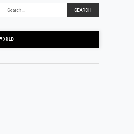
Search
for:
WORLD