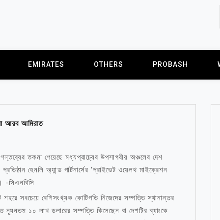
EMIRATES
OTHERS
PROBASH
েলো আরব আমিরাত
 গন্তব্যের তকমা পেয়েছে মধ্যপ্রাচ্যের উপসাগরীয় অঞ্চলের দেশ
রতিষ্ঠান হেনলি অ্যান্ড পার্টনার্সের ‘প্রাইভেট ওয়েলথ মাইক্রেশন
য। -সিএনবিসি
টি শহরে সবচেয়ে বেশিসংখ্যক কোটিপতি নিজেদের সম্পত্তি স্থানান্তর
ন্যূনতম ১০ লাখ ডলারের সম্পত্তি কিনেছেন বা দেশটির ব্যাংকে