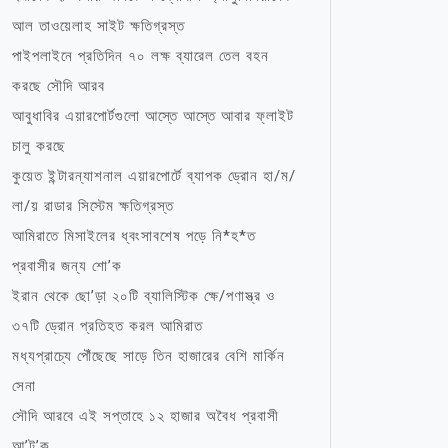
আল তাওয়েলাহ সাইট ক্ষতিগ্রস্ত
পাইপলাইনে প্রতিদিন ৭০ লক্ষ ব্যারেল তেল বহন
করছে সৌদি আরব
আবুধাবির এয়ারপোর্টগুলো আস্তে আস্তে আবার ফ্লাইট
চালু করছে
কুয়েত ইন্টারন্যাশনাল এয়ারপোর্টে ব্যাপক ড্রোন হা/ম/
লা/য় রাডার সিস্টেম ক্ষতিগ্রস্ত
আমিরাতে মিসাইলের ধ্বংসাবশেষ পড়ে নি*হ*ত
প্রবাসীর জন্য শো’ক
ইরান থেকে ছো’ড়া ২০টি ব্যালিস্টিক ক্ষে/পণাস্ত্র ও
৩৭টি ড্রোন প্রতিহত করল আমিরাত
মধ্যপ্রাচ্যে পৌঁছেছে সাড়ে তিন হাজারের বেশি মার্কিন
সেনা
সৌদি আরবে এই সপ্তাহে ১২ হাজার অবৈধ প্রবাসী
আ’ট’ক