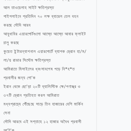
আল তাওয়েলাহ সাইট ক্ষতিগ্রস্ত
পাইপলাইনে প্রতিদিন ৭০ লক্ষ ব্যারেল তেল বহন
করছে সৌদি আরব
আবুধাবির এয়ারপোর্টগুলো আস্তে আস্তে আবার ফ্লাইট
চালু করছে
কুয়েত ইন্টারন্যাশনাল এয়ারপোর্টে ব্যাপক ড্রোন হা/ম/
লা/য় রাডার সিস্টেম ক্ষতিগ্রস্ত
আমিরাতে মিসাইলের ধ্বংসাবশেষ পড়ে নি*হ*ত
প্রবাসীর জন্য শো’ক
ইরান থেকে ছো’ড়া ২০টি ব্যালিস্টিক ক্ষে/পণাস্ত্র ও
৩৭টি ড্রোন প্রতিহত করল আমিরাত
মধ্যপ্রাচ্যে পৌঁছেছে সাড়ে তিন হাজারের বেশি মার্কিন
সেনা
সৌদি আরবে এই সপ্তাহে ১২ হাজার অবৈধ প্রবাসী
আ’ট’ক