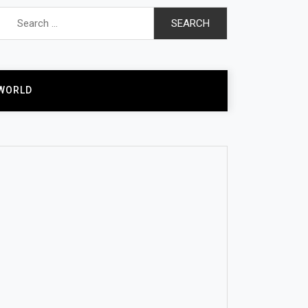
Search
for:
WORLD