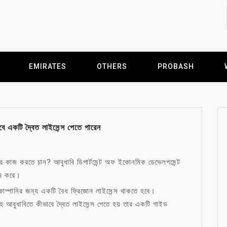
EMIRATES
OTHERS
PROBASH
ে একটি দ্বৈত লাইসেন্স পেতে পারেন
রে কাজ করতে চান? আবুধাবি ডিপার্টমেন্ট অফ ইকোনমিক ডেভেলপমেন্ট
ষম করে।
কোম্পানির জন্য একটি বৈধ ফ্রিজোন লাইসেন্স থাকতে হবে।
হ আবুধাবিতে কীভাবে দ্বৈত লাইসেন্স পেতে হয় তার একটি গাইড