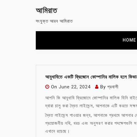
Skip
আমিরাত
to
content
সংযুক্ত আরব আমিরাত
HOME
আবুধাবিতে একটি ফ্রিজোন কোম্পানির মালিক হলে কিভাব
On
June 22, 2024
By
প্রবাসী
আপনি কি আবুধাবি ফ্রিজোনে কোম্পানির মালিক যিনি বাই
দ্বারা চালু করা দ্বৈত লাইসেন্স, আপনাকে এটি করতে সক্
দ্বৈত লাইসেন্স পাওয়ার জন্য, আপনাকে প্রথমে আপনার 
প্রয়োজনীয় নথি, খরচ এবং অনুসরণ করার পদক্ষেপগুলি স
এখানে রয়েছে।