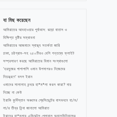
যা মিছ করেছেন
আমিরাতের আবহাওয়ার পূর্বাভাস: ঝড়ো বাতাস ও
বিক্ষিপ্ত বৃষ্টির সম্ভাবনা
আমিরাতের আজমানে স্বাস্থ্য সতর্কতা জারি
ঢাকা, চট্টগ্রাম-সহ ২৫০টিরও বেশি গন্তব্যে ফ্লাইট
সম্প্রসারণ করছে আমিরাতের বিমান সংস্থাগুলো
‘হরমুজের পাশাপাশি ওমান উপসাগরও নিজেদের
নিয়ন্ত্রণে’ বলল ইরান
ওমানের সালালাহ বন্দরে হা*ম*লা করল কারা? দায়
নিচ্ছে না কেউ
ইরাকি কুর্দিস্তান অঞ্চলের প্রেসিডেন্টের বাসভবনে হা/ম/
লা/র তীব্র নিন্দা জানালো আমিরাত
ইরানের হা*মলায় এমিরেটস গ্লোবাল অ্যালুমিনিয়ামের