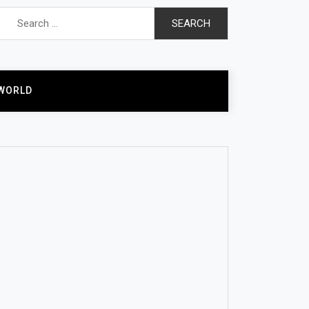
Search
for:
WORLD