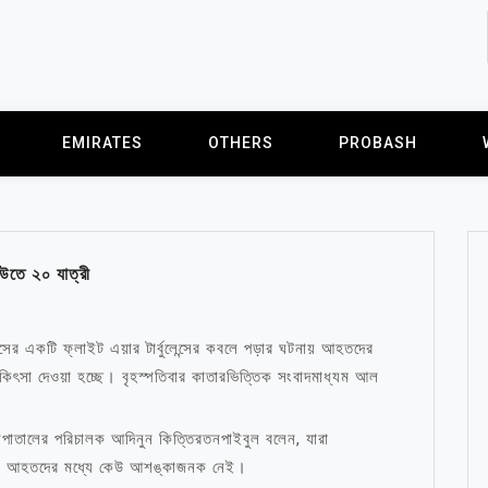
EMIRATES
OTHERS
PROBASH
ইউতে ২০ যাত্রী
লাইনসের একটি ফ্লাইট এয়ার টার্বুলেন্সের কবলে পড়ার ঘটনায় আহতদের
কিৎসা দেওয়া হচ্ছে। বৃহস্পতিবার কাতারভিত্তিক সংবাদমাধ্যম আল
হাসপাতালের পরিচালক আদিনুন কিত্তিরতনপাইবুল বলেন, যারা
 তবে আহতদের মধ্যে কেউ আশঙ্কাজনক নেই।