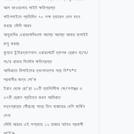
আল তাওয়েলাহ সাইট ক্ষতিগ্রস্ত
পাইপলাইনে প্রতিদিন ৭০ লক্ষ ব্যারেল তেল বহন
করছে সৌদি আরব
আবুধাবির এয়ারপোর্টগুলো আস্তে আস্তে আবার ফ্লাইট
চালু করছে
কুয়েত ইন্টারন্যাশনাল এয়ারপোর্টে ব্যাপক ড্রোন হা/ম/
লা/য় রাডার সিস্টেম ক্ষতিগ্রস্ত
আমিরাতে মিসাইলের ধ্বংসাবশেষ পড়ে নি*হ*ত
প্রবাসীর জন্য শো’ক
ইরান থেকে ছো’ড়া ২০টি ব্যালিস্টিক ক্ষে/পণাস্ত্র ও
৩৭টি ড্রোন প্রতিহত করল আমিরাত
মধ্যপ্রাচ্যে পৌঁছেছে সাড়ে তিন হাজারের বেশি মার্কিন
সেনা
সৌদি আরবে এই সপ্তাহে ১২ হাজার অবৈধ প্রবাসী
আ’ট’ক