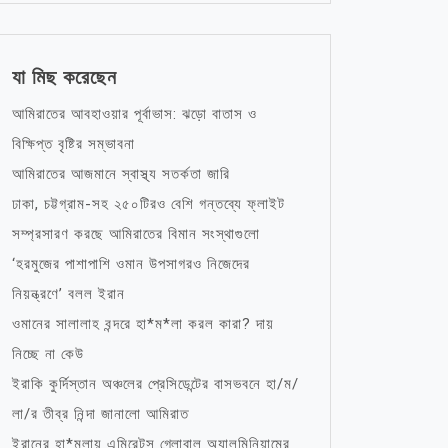
যা মিছ করেছেন
আমিরাতের আবহাওয়ার পূর্বাভাস: ঝড়ো বাতাস ও
বিক্ষিপ্ত বৃষ্টির সম্ভাবনা
আমিরাতের আজমানে স্বাস্থ্য সতর্কতা জারি
ঢাকা, চট্টগ্রাম-সহ ২৫০টিরও বেশি গন্তব্যে ফ্লাইট
সম্প্রসারণ করছে আমিরাতের বিমান সংস্থাগুলো
‘হরমুজের পাশাপাশি ওমান উপসাগরও নিজেদের
নিয়ন্ত্রণে’ বলল ইরান
ওমানের সালালাহ বন্দরে হা*ম*লা করল কারা? দায়
নিচ্ছে না কেউ
ইরাকি কুর্দিস্তান অঞ্চলের প্রেসিডেন্টের বাসভবনে হা/ম/
লা/র তীব্র নিন্দা জানালো আমিরাত
ইরানের হা*মলায় এমিরেটস গ্লোবাল অ্যালুমিনিয়ামের