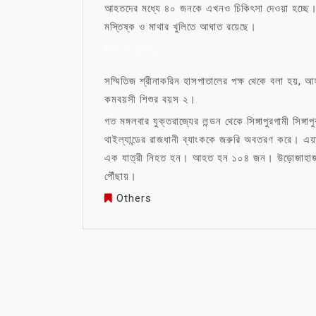
আহতদের মধ্যে ৪০ জনকে এখনও চিকিৎসা দেওয়া হচ্ছে। 
মস্তিষ্ক ও মাথার খুলিতে আঘাত রয়েছে।
মা নিয়ে উক্তি
সম্মিতিজ শ্রীনাকরিন হাসপাতালের পক্ষ থেকে বলা হয়, 
কমবয়সী শিশুর বয়স ২।
গত মঙ্গলবার যুক্তরাজ্যের লন্ডন থেকে সিঙ্গাপুরগামী সিঙ্
থাইল্যান্ডের রাজধানী ব্যাংককে জরুরি অবতরণ করে। এয়ার 
এক যাত্রী নিহত হন। আহত হন ১০৪ জন। উড়োজাহাজটিতে
পৌঁছায়।
Others