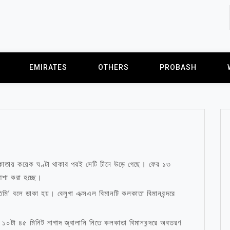
EMIRATES
OTHERS
PROBASH
লকাতায় কয়েক ঘণ্টা থাকার পরই সেটি চীনে উড়ে গেছে। ফের ১৩
শা করা হচ্ছে।
ি’ বলে ডাকা হয়। বেলুগা এক্সএল বিমানটি কলকাতা বিমানবন্দরে
 ১০টা ৪৫ মিনিট নাগাদ জ্বালানি নিতে কলকাতা বিমানবন্দরে অবতরণ