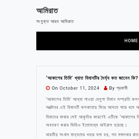
Skip
আমিরাত
to
content
সংযুক্ত আরব আমিরাত
HOME
‘আকাশের তিমি’ খ্যাত বিমানটির দৈর্ঘ্য কত জানেন কি?
On
October 11, 2024
By
প্রবাসী
‘আকাশের তিমি’ আখ্যা পাওয়া বেলুগা বিমান সম্প্রতি ক
অক্টোবর এই বিমানটি কলকাতায় ফিরে আসতে পারে বলে আ
বিমানের মাথার সেই আকৃতির কারণেই এটিকে ‘আকাশের তিম
অবতরণ করার ভিডিও ইতোমধ্যে ভাইরাল হয়েছে।
ভারতীয় সংবাদ মাধ্যমের খবরে বলা হয়, গত মঙ্গলবার রাত