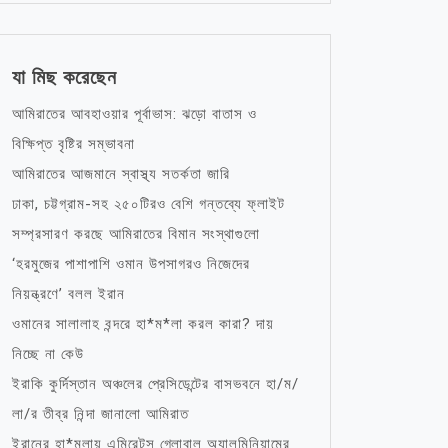
যা মিছ করেছেন
আমিরাতের আবহাওয়ার পূর্বাভাস: ঝড়ো বাতাস ও
বিক্ষিপ্ত বৃষ্টির সম্ভাবনা
আমিরাতের আজমানে স্বাস্থ্য সতর্কতা জারি
ঢাকা, চট্টগ্রাম-সহ ২৫০টিরও বেশি গন্তব্যে ফ্লাইট
সম্প্রসারণ করছে আমিরাতের বিমান সংস্থাগুলো
‘হরমুজের পাশাপাশি ওমান উপসাগরও নিজেদের
নিয়ন্ত্রণে’ বলল ইরান
ওমানের সালালাহ বন্দরে হা*ম*লা করল কারা? দায়
নিচ্ছে না কেউ
ইরাকি কুর্দিস্তান অঞ্চলের প্রেসিডেন্টের বাসভবনে হা/ম/
লা/র তীব্র নিন্দা জানালো আমিরাত
ইরানের হা*মলায় এমিরেটস গ্লোবাল অ্যালুমিনিয়ামের