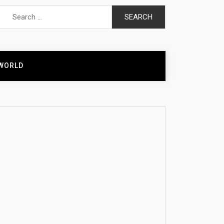
Search
for:
WORLD