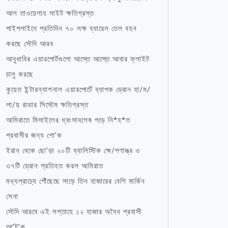
আল তাওয়েলাহ সাইট ক্ষতিগ্রস্ত
পাইপলাইনে প্রতিদিন ৭০ লক্ষ ব্যারেল তেল বহন
করছে সৌদি আরব
আবুধাবির এয়ারপোর্টগুলো আস্তে আস্তে আবার ফ্লাইট
চালু করছে
কুয়েত ইন্টারন্যাশনাল এয়ারপোর্টে ব্যাপক ড্রোন হা/ম/
লা/য় রাডার সিস্টেম ক্ষতিগ্রস্ত
আমিরাতে মিসাইলের ধ্বংসাবশেষ পড়ে নি*হ*ত
প্রবাসীর জন্য শো’ক
ইরান থেকে ছো’ড়া ২০টি ব্যালিস্টিক ক্ষে/পণাস্ত্র ও
৩৭টি ড্রোন প্রতিহত করল আমিরাত
মধ্যপ্রাচ্যে পৌঁছেছে সাড়ে তিন হাজারের বেশি মার্কিন
সেনা
সৌদি আরবে এই সপ্তাহে ১২ হাজার অবৈধ প্রবাসী
আ’ট’ক