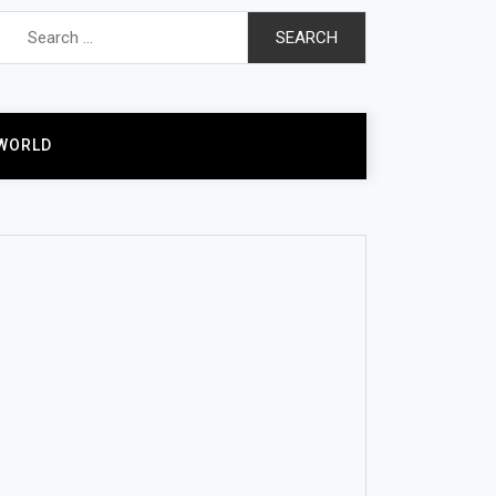
Search
for:
WORLD