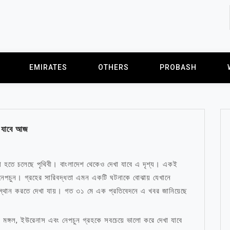
EMIRATES
OTHERS
PROBASH
া যাবে আজ
ষী হতে চলেছে পৃথিবী। বাংলাদেশ থেকেও দেখা যাবে এ দৃশ্য। একই
ং নেপচুন। গ্রহের সারিবদ্ধতা এমন একটি ঘটনাকে বোঝায় যেখানে
স্থান করতে দেখা যায়। গত ৩১ মে এক প্রতিবেদনে এ খবর জানিয়েছে
ি, মঙ্গল, ইউরেনাস এবং নেপচুন গ্রহকে সবচেয়ে ভালো করে দেখা যাবে