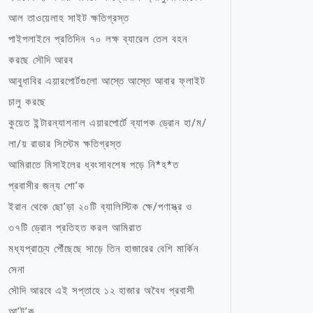
আল তাওয়েলাহ সাইট ক্ষতিগ্রস্ত
পাইপলাইনে প্রতিদিন ৭০ লক্ষ ব্যারেল তেল বহন
করছে সৌদি আরব
আবুধাবির এয়ারপোর্টগুলো আস্তে আস্তে আবার ফ্লাইট
চালু করছে
কুয়েত ইন্টারন্যাশনাল এয়ারপোর্টে ব্যাপক ড্রোন হা/ম/
লা/য় রাডার সিস্টেম ক্ষতিগ্রস্ত
আমিরাতে মিসাইলের ধ্বংসাবশেষ পড়ে নি*হ*ত
প্রবাসীর জন্য শো’ক
ইরান থেকে ছো’ড়া ২০টি ব্যালিস্টিক ক্ষে/পণাস্ত্র ও
৩৭টি ড্রোন প্রতিহত করল আমিরাত
মধ্যপ্রাচ্যে পৌঁছেছে সাড়ে তিন হাজারের বেশি মার্কিন
সেনা
সৌদি আরবে এই সপ্তাহে ১২ হাজার অবৈধ প্রবাসী
আ’ট’ক