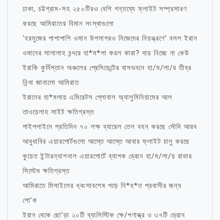
ঢাকা, চট্টগ্রাম-সহ ২৫০টিরও বেশি গন্তব্যে ফ্লাইট সম্প্রসারণ
করছে আমিরাতের বিমান সংস্থাগুলো
‘হরমুজের পাশাপাশি ওমান উপসাগরও নিজেদের নিয়ন্ত্রণে’ বলল ইরান
ওমানের সালালাহ বন্দরে হা*ম*লা করল কারা? দায় নিচ্ছে না কেউ
ইরাকি কুর্দিস্তান অঞ্চলের প্রেসিডেন্টের বাসভবনে হা/ম/লা/র তীব্র
নিন্দা জানালো আমিরাত
ইরানের হা*মলায় এমিরেটস গ্লোবাল অ্যালুমিনিয়ামের আল
তাওয়েলাহ সাইট ক্ষতিগ্রস্ত
পাইপলাইনে প্রতিদিন ৭০ লক্ষ ব্যারেল তেল বহন করছে সৌদি আরব
আবুধাবির এয়ারপোর্টগুলো আস্তে আস্তে আবার ফ্লাইট চালু করছে
কুয়েত ইন্টারন্যাশনাল এয়ারপোর্টে ব্যাপক ড্রোন হা/ম/লা/য় রাডার
সিস্টেম ক্ষতিগ্রস্ত
আমিরাতে মিসাইলের ধ্বংসাবশেষ পড়ে নি*হ*ত প্রবাসীর জন্য
শো’ক
ইরান থেকে ছো’ড়া ২০টি ব্যালিস্টিক ক্ষে/পণাস্ত্র ও ৩৭টি ড্রোন