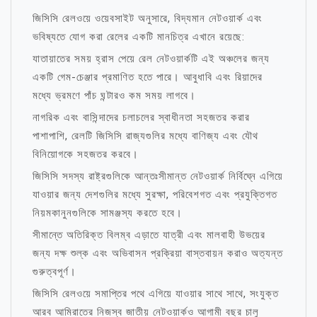
জিসিসি রেলওয়ে ওয়েবসাইট অনুসারে, বিদ্যমান নেটওয়ার্ক এবং
ভবিষ্যতে যোগ করা রেলের একটি মানচিত্র এখানে রয়েছে:
যাতায়াতের সময় হ্রাস পেয়ে রেল নেটওয়ার্কটি এই অঞ্চলের জন্য
একটি গেম-চেঞ্জার প্রমাণিত হতে পারে। আবুধাবি এবং রিয়াদের
মধ্যে ভ্রমণে পাঁচ ঘন্টারও কম সময় লাগবে।
নাগরিক এবং বাসিন্দাদের চলাচলের স্বাধীনতা সহজতর করার
পাশাপাশি, রেলটি জিসিসি রাজ্যগুলির মধ্যে বাণিজ্য এবং যৌথ
বিনিয়োগকে সহজতর করবে।
জিসিসি সদস্য রাষ্ট্রগুলিকে আন্তঃসীমান্ত নেটওয়ার্ক নির্বিঘ্নে এগিয়ে
যাওয়ার জন্য দেশগুলির মধ্যে সুরক্ষা, পরিবেশগত এবং প্রযুক্তিগত
নিয়মকানুনগুলিকে সামঞ্জস্য করতে হবে।
সীমান্তে অতিরিক্ত বিলম্ব এড়াতে যাত্রী এবং মালবাহী উভয়ের
জন্য দক্ষ শুল্ক এবং অভিবাসন প্রক্রিয়া বাস্তবায়ন করাও অত্যন্ত
গুরুত্বপূর্ণ।
জিসিসি রেলওয়ে সমাপ্তির পথে এগিয়ে যাওয়ার সাথে সাথে, সংযুক্ত
আরব আমিরাতের নিজস্ব জাতীয় নেটওয়ার্কও আগামী বছর চালু