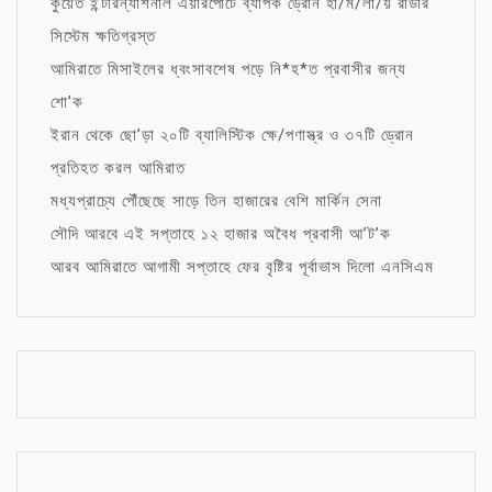
কুয়েত ইন্টারন্যাশনাল এয়ারপোর্টে ব্যাপক ড্রোন হা/ম/লা/য় রাডার
সিস্টেম ক্ষতিগ্রস্ত
আমিরাতে মিসাইলের ধ্বংসাবশেষ পড়ে নি*হ*ত প্রবাসীর জন্য
শো’ক
ইরান থেকে ছো’ড়া ২০টি ব্যালিস্টিক ক্ষে/পণাস্ত্র ও ৩৭টি ড্রোন
প্রতিহত করল আমিরাত
মধ্যপ্রাচ্যে পৌঁছেছে সাড়ে তিন হাজারের বেশি মার্কিন সেনা
সৌদি আরবে এই সপ্তাহে ১২ হাজার অবৈধ প্রবাসী আ’ট’ক
আরব আমিরাতে আগামী সপ্তাহে ফের বৃষ্টির পূর্বাভাস দিলো এনসিএম