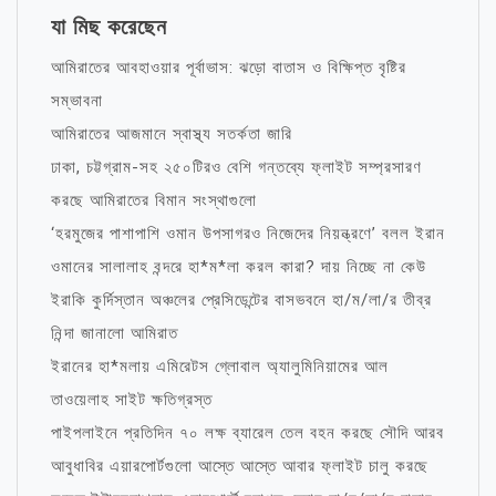
যা মিছ করেছেন
আমিরাতের আবহাওয়ার পূর্বাভাস: ঝড়ো বাতাস ও বিক্ষিপ্ত বৃষ্টির
সম্ভাবনা
আমিরাতের আজমানে স্বাস্থ্য সতর্কতা জারি
ঢাকা, চট্টগ্রাম-সহ ২৫০টিরও বেশি গন্তব্যে ফ্লাইট সম্প্রসারণ
করছে আমিরাতের বিমান সংস্থাগুলো
‘হরমুজের পাশাপাশি ওমান উপসাগরও নিজেদের নিয়ন্ত্রণে’ বলল ইরান
ওমানের সালালাহ বন্দরে হা*ম*লা করল কারা? দায় নিচ্ছে না কেউ
ইরাকি কুর্দিস্তান অঞ্চলের প্রেসিডেন্টের বাসভবনে হা/ম/লা/র তীব্র
নিন্দা জানালো আমিরাত
ইরানের হা*মলায় এমিরেটস গ্লোবাল অ্যালুমিনিয়ামের আল
তাওয়েলাহ সাইট ক্ষতিগ্রস্ত
পাইপলাইনে প্রতিদিন ৭০ লক্ষ ব্যারেল তেল বহন করছে সৌদি আরব
আবুধাবির এয়ারপোর্টগুলো আস্তে আস্তে আবার ফ্লাইট চালু করছে