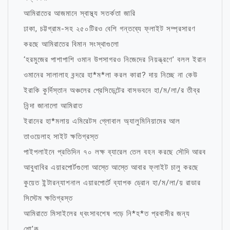
আমিরাতের আজমানে স্বাস্থ্য সতর্কতা জারি
ঢাকা, চট্টগ্রাম-সহ ২৫০টিরও বেশি গন্তব্যে ফ্লাইট সম্প্রসারণ
করছে আমিরাতের বিমান সংস্থাগুলো
‘হরমুজের পাশাপাশি ওমান উপসাগরও নিজেদের নিয়ন্ত্রণে’ বলল ইরান
ওমানের সালালাহ বন্দরে হা*ম*লা করল কারা? দায় নিচ্ছে না কেউ
ইরাকি কুর্দিস্তান অঞ্চলের প্রেসিডেন্টের বাসভবনে হা/ম/লা/র তীব্র
নিন্দা জানালো আমিরাত
ইরানের হা*মলায় এমিরেটস গ্লোবাল অ্যালুমিনিয়ামের আল
তাওয়েলাহ সাইট ক্ষতিগ্রস্ত
পাইপলাইনে প্রতিদিন ৭০ লক্ষ ব্যারেল তেল বহন করছে সৌদি আরব
আবুধাবির এয়ারপোর্টগুলো আস্তে আস্তে আবার ফ্লাইট চালু করছে
কুয়েত ইন্টারন্যাশনাল এয়ারপোর্টে ব্যাপক ড্রোন হা/ম/লা/য় রাডার
সিস্টেম ক্ষতিগ্রস্ত
আমিরাতে মিসাইলের ধ্বংসাবশেষ পড়ে নি*হ*ত প্রবাসীর জন্য
শো’ক