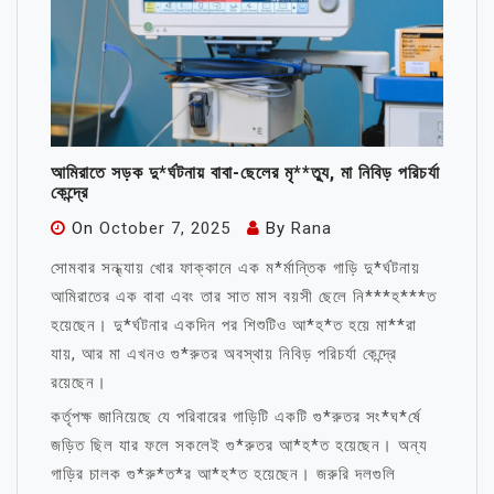
আমিরাতে সড়ক দু*র্ঘটনায় বাবা-ছেলের মৃ**ত্যু, মা নিবিড় পরিচর্যা
কেন্দ্রে
On
October 7, 2025
By
Rana
সোমবার সন্ধ্যায় খোর ফাক্কানে এক ম*র্মান্তিক গাড়ি দু*র্ঘটনায়
আমিরাতের এক বাবা এবং তার সাত মাস বয়সী ছেলে নি***হ***ত
হয়েছেন। দু*র্ঘটনার একদিন পর শিশুটিও আ*হ*ত হয়ে মা**রা
যায়, আর মা এখনও গু*রুতর অবস্থায় নিবিড় পরিচর্যা কেন্দ্রে
রয়েছেন।
কর্তৃপক্ষ জানিয়েছে যে পরিবারের গাড়িটি একটি গু*রুতর সং*ঘ*র্ষে
জড়িত ছিল যার ফলে সকলেই গু*রুতর আ*হ*ত হয়েছেন। অন্য
গাড়ির চালক গু*রু*ত*র আ*হ*ত হয়েছেন। জরুরি দলগুলি