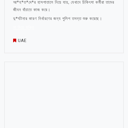
আ*হ*ত*দে*র হাসপাতালে নিয়ে যায়, যেখানে চিকিৎসা কর্মীরা তাদের
জীবন বাঁচাতে কাজ করে।
দু*র্ঘটনার কারণ নির্ধারণের জন্য পুলিশ তদন্ত শুরু করেছে।
মা নিয়ে উক্তি
UAE