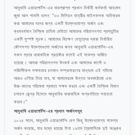
আবুধাবি এয়ারপোর্টস-এর ভারপ্রাপ্ত প্রধান নির্বাহী কর্মকর্তা আহমেদ
জুমা আল শামসি বলেন: “৩৩ মিলিয়ন যাত্রীর মাইলফলক অতিক্রম
করা আমাদের দলের জন্য একটি উল্লেখযোগ্য অর্জন এবং
ক্রমবর্ধমান বৈশ্বিক চাহিদা মেটাতে আমাদের পরিচালনগত প্রস্তুতির
একটি সুস্পষ্ট সূচক। আমাদের বিচক্ষণ নেতৃত্বের দ্বারা নির্ধারিত
কৌশলগত উদ্দেশ্যগুলো অর্জনের জন্য আবুধাবি এয়ারপোর্টস-এর
সকল স্তরে ধারাবাহিক প্রচেষ্টার ফলেই এই সাফল্য অর্জিত
হয়েছে। আমরা পরিচালনগত উৎকর্ষ এবং আমাদের কার্গো ও
লজিস্টিকস সক্ষমতার চলমান সম্প্রসারণের মাধ্যমে এই গতিকে
আরও এগিয়ে নিয়ে যাব, যা আমাদেরকে উন্নত অবকাঠামো এবং
উচ্চ-মানের পরিষেবা প্রদানে সক্ষম করবে এবং একটি বৈশ্বিক বিমান
চলাচল কেন্দ্র হিসেবে আবুধাবির ধারাবাহিক অগ্রগতিতে সহায়তা
করবে।”
আবুধাবি এয়ারপোর্টস-এর প্রধান অর্জনসমূহ
২০২৫ সালে, আবুধাবি এয়ারপোর্টস বেশ কিছু উল্লেখযোগ্য সাফল্য
অর্জন করেছে, যার মধ্যে রয়েছে টানা ১৯তম ত্রৈমাসিকে দুই অঙ্কের