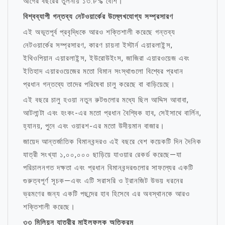
আগের বছরের তুলনায় ১৩.৮% বেশি।
বিশ্বব্যাপী গন্তব্য নেটওয়ার্কের উল্লেখযোগ্য সম্প্রসারণ
এই অভূতপূর্ব প্রবৃদ্ধিকে আরও শক্তিশালী করেছে গন্তব্য
নেটওয়ার্কের সম্প্রসারণ, কারণ চায়না ইস্টার্ন এয়ারলাইন্স,
ইথিওপিয়ান এয়ারলাইন্স, ইউরোউইংস, জাজিরা এয়ারওয়েজ এবং
ইতিহাদ এয়ারওয়েজের মতো বিমান সংস্থাগুলো বিশ্বের প্রধান
প্রধান গন্তব্যে তাদের পরিষেবা চালু করেছে বা বাড়িয়েছে।
এই বছরে চালু হওয়া নতুন রুটগুলোর মধ্যে ছিল আদ্দিস আবাবা,
আটলান্টা এবং হংকং-এর মতো প্রধান বৈশ্বিক হাব, সেইসাথে বার্লিন,
হ্যানয়, পুনে এবং ওয়ারশ-এর মতো উদীয়মান বাজার।
জায়েদ আন্তর্জাতিক বিমানবন্দরও এই বছরে বেশ কয়েকটি দিন দৈনিক
যাত্রী সংখ্যা ১,০০,০০০ ছাড়িয়ে যাওয়ার রেকর্ড করেছে—যা
পরিচালনগত দক্ষতা এবং প্রধান বিমানবন্দরগুলোর সাফল্যের একটি
গুরুত্বপূর্ণ সূচক—এবং এটি সরাসরি ও ট্রানজিট উভয় ধরনের
ভ্রমণের জন্য একটি পছন্দের হাব হিসেবে এর অবস্থানকে আরও
শক্তিশালী করেছে।
৩৩ মিলিয়ন যাত্রীর মাইলফলক অতিক্রম