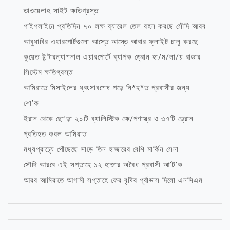
তাওয়েলাহ সাইট ক্ষতিগ্রস্ত
পাইপলাইনে প্রতিদিন ৭০ লক্ষ ব্যারেল তেল বহন করছে সৌদি আরব
আবুধাবির এয়ারপোর্টগুলো আস্তে আস্তে আবার ফ্লাইট চালু করছে
কুয়েত ইন্টারন্যাশনাল এয়ারপোর্টে ব্যাপক ড্রোন হা/ম/লা/য় রাডার
সিস্টেম ক্ষতিগ্রস্ত
আমিরাতে মিসাইলের ধ্বংসাবশেষ পড়ে নি*হ*ত প্রবাসীর জন্য
শো’ক
ইরান থেকে ছো’ড়া ২০টি ব্যালিস্টিক ক্ষে/পণাস্ত্র ও ৩৭টি ড্রোন
প্রতিহত করল আমিরাত
মধ্যপ্রাচ্যে পৌঁছেছে সাড়ে তিন হাজারের বেশি মার্কিন সেনা
সৌদি আরবে এই সপ্তাহে ১২ হাজার অবৈধ প্রবাসী আ’ট’ক
আরব আমিরাতে আগামী সপ্তাহে ফের বৃষ্টির পূর্বাভাস দিলো এনসিএম