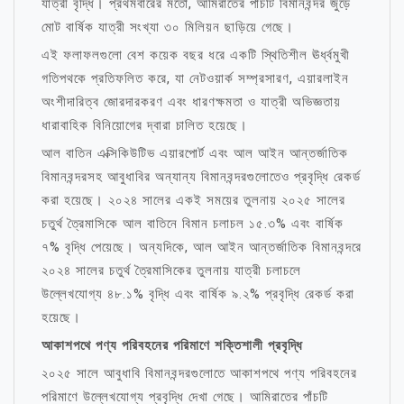
যাত্রী বৃদ্ধি। প্রথমবারের মতো, আমিরাতের পাঁচটি বিমানবন্দর জুড়ে
মোট বার্ষিক যাত্রী সংখ্যা ৩০ মিলিয়ন ছাড়িয়ে গেছে।
এই ফলাফলগুলো বেশ কয়েক বছর ধরে একটি স্থিতিশীল ঊর্ধ্বমুখী
গতিপথকে প্রতিফলিত করে, যা নেটওয়ার্ক সম্প্রসারণ, এয়ারলাইন
অংশীদারিত্ব জোরদারকরণ এবং ধারণক্ষমতা ও যাত্রী অভিজ্ঞতায়
ধারাবাহিক বিনিয়োগের দ্বারা চালিত হয়েছে।
আল বাতিন এক্সিকিউটিভ এয়ারপোর্ট এবং আল আইন আন্তর্জাতিক
বিমানবন্দরসহ আবুধাবির অন্যান্য বিমানবন্দরগুলোতেও প্রবৃদ্ধি রেকর্ড
করা হয়েছে। ২০২৪ সালের একই সময়ের তুলনায় ২০২৫ সালের
চতুর্থ ত্রৈমাসিকে আল বাতিনে বিমান চলাচল ১৫.৩% এবং বার্ষিক
৭% বৃদ্ধি পেয়েছে। অন্যদিকে, আল আইন আন্তর্জাতিক বিমানবন্দরে
২০২৪ সালের চতুর্থ ত্রৈমাসিকের তুলনায় যাত্রী চলাচলে
উল্লেখযোগ্য ৪৮.১% বৃদ্ধি এবং বার্ষিক ৯.২% প্রবৃদ্ধি রেকর্ড করা
হয়েছে।
আকাশপথে পণ্য পরিবহনের পরিমাণে শক্তিশালী প্রবৃদ্ধি
২০২৫ সালে আবুধাবি বিমানবন্দরগুলোতে আকাশপথে পণ্য পরিবহনের
পরিমাণে উল্লেখযোগ্য প্রবৃদ্ধি দেখা গেছে। আমিরাতের পাঁচটি