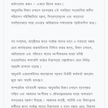
ডাউনলোড করুন – এখানে ক্লিক করুন।
আবুধাবির বিমান চলাচল ব্যবস্থার এই সমন্বিত সহযোগিতা জটিল
পরিচালন পরিস্থিতিতে দ্রুত, সিদ্ধান্তমূলক এবং অত্যন্ত
সমন্বিতভাবে সাড়া দেওয়ার আমিরাতের সক্ষমতাকে প্রতিফলিত করে।
মা নিয়ে উক্তি
গত সপ্তাহে, যাত্রীদের জন্য সর্বোচ্চ মানের যত্ন ও সহায়তা বজায়
রেখে কার্যক্রমের ধারাবাহিকতা নিশ্চিত করার জন্য, বিমান চলাচল,
আতিথেয়তা এবং পরিবহন খাতের অংশীদারদের মধ্যে ঘনিষ্ঠ
সহযোগিতার পাশাপাশি কঠোর নিরাপত্তা প্রোটোকল মেনে নিবিড়
প্রচেষ্টা চালানো হয়েছে।
আবুধাবি এয়ারপোর্টসের ভারপ্রাপ্ত প্রধান নির্বাহী কর্মকর্তা আহমেদ
জুমা আল শামসি বলেছেন:
সাম্প্রতিক ঘটনাবলী আবারও আবুধাবির বিমান চলাচল ব্যবস্থার
শক্তি এবং আমাদের অংশীদার ও স্টেকহোল্ডারদের মধ্যে অসাধারণ
সমন্বয়ের প্রমাণ দিয়েছে। আমাদের যাত্রী, অতিথি এবং বিমানবন্দর
কর্মীদের জন্য সর্বোচ্চ মানের নিরাপত্তা ও যত্ন বজায় রেখে, নিরাপদ