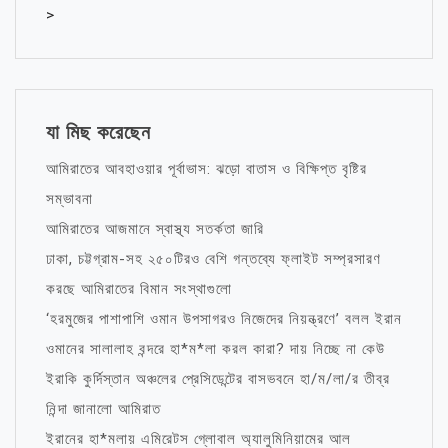
>
যা মিছ করেছেন
আমিরাতের আবহাওয়ার পূর্বাভাস: ঝড়ো বাতাস ও বিক্ষিপ্ত বৃষ্টির
সম্ভাবনা
আমিরাতের আজমানে স্বাস্থ্য সতর্কতা জারি
ঢাকা, চট্টগ্রাম-সহ ২৫০টিরও বেশি গন্তব্যে ফ্লাইট সম্প্রসারণ
করছে আমিরাতের বিমান সংস্থাগুলো
‘হরমুজের পাশাপাশি ওমান উপসাগরও নিজেদের নিয়ন্ত্রণে’ বলল ইরান
ওমানের সালালাহ বন্দরে হা*ম*লা করল কারা? দায় নিচ্ছে না কেউ
ইরাকি কুর্দিস্তান অঞ্চলের প্রেসিডেন্টের বাসভবনে হা/ম/লা/র তীব্র
নিন্দা জানালো আমিরাত
ইরানের হা*মলায় এমিরেটস গ্লোবাল অ্যালুমিনিয়ামের আল