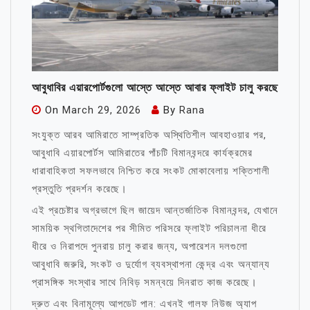
আবুধাবির এয়ারপোর্টগুলো আস্তে আস্তে আবার ফ্লাইট চালু করছে
On
March 29, 2026
By
Rana
সংযুক্ত আরব আমিরাতে সাম্প্রতিক অস্থিতিশীল আবহাওয়ার পর,
আবুধাবি এয়ারপোর্টস আমিরাতের পাঁচটি বিমানবন্দরে কার্যক্রমের
ধারাবাহিকতা সফলভাবে নিশ্চিত করে সংকট মোকাবেলায় শক্তিশালী
প্রস্তুতি প্রদর্শন করেছে।
এই প্রচেষ্টার অগ্রভাগে ছিল জায়েদ আন্তর্জাতিক বিমানবন্দর, যেখানে
সাময়িক স্থগিতাদেশের পর সীমিত পরিসরে ফ্লাইট পরিচালনা ধীরে
ধীরে ও নিরাপদে পুনরায় চালু করার জন্য, অপারেশন দলগুলো
আবুধাবি জরুরি, সংকট ও দুর্যোগ ব্যবস্থাপনা কেন্দ্র এবং অন্যান্য
প্রাসঙ্গিক সংস্থার সাথে নিবিড় সমন্বয়ে দিনরাত কাজ করেছে।
দ্রুত এবং বিনামূল্যে আপডেট পান: এখনই গালফ নিউজ অ্যাপ