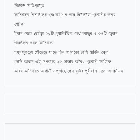
সিস্টেম ক্ষতিগ্রস্ত
আমিরাতে মিসাইলের ধ্বংসাবশেষ পড়ে নি*হ*ত প্রবাসীর জন্য
শো’ক
ইরান থেকে ছো’ড়া ২০টি ব্যালিস্টিক ক্ষে/পণাস্ত্র ও ৩৭টি ড্রোন
প্রতিহত করল আমিরাত
মধ্যপ্রাচ্যে পৌঁছেছে সাড়ে তিন হাজারের বেশি মার্কিন সেনা
সৌদি আরবে এই সপ্তাহে ১২ হাজার অবৈধ প্রবাসী আ’ট’ক
আরব আমিরাতে আগামী সপ্তাহে ফের বৃষ্টির পূর্বাভাস দিলো এনসিএম