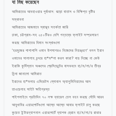
যা মিছ করেছেন
আমিরাতের আবহাওয়ার পূর্বাভাস: ঝড়ো বাতাস ও বিক্ষিপ্ত বৃষ্টির
সম্ভাবনা
আমিরাতের আজমানে স্বাস্থ্য সতর্কতা জারি
ঢাকা, চট্টগ্রাম-সহ ২৫০টিরও বেশি গন্তব্যে ফ্লাইট সম্প্রসারণ
করছে আমিরাতের বিমান সংস্থাগুলো
‘হরমুজের পাশাপাশি ওমান উপসাগরও নিজেদের নিয়ন্ত্রণে’ বলল ইরান
ওমানের সালালাহ বন্দরে হা*ম*লা করল কারা? দায় নিচ্ছে না কেউ
ইরাকি কুর্দিস্তান অঞ্চলের প্রেসিডেন্টের বাসভবনে হা/ম/লা/র তীব্র
নিন্দা জানালো আমিরাত
ইরানের হা*মলায় এমিরেটস গ্লোবাল অ্যালুমিনিয়ামের আল
তাওয়েলাহ সাইট ক্ষতিগ্রস্ত
পাইপলাইনে প্রতিদিন ৭০ লক্ষ ব্যারেল তেল বহন করছে সৌদি আরব
আবুধাবির এয়ারপোর্টগুলো আস্তে আস্তে আবার ফ্লাইট চালু করছে
কুয়েত ইন্টারন্যাশনাল এয়ারপোর্টে ব্যাপক ড্রোন হা/ম/লা/য় রাডার