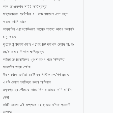
আল তাওয়েলাহ সাইট ক্ষতিগ্রস্ত
পাইপলাইনে প্রতিদিন ৭০ লক্ষ ব্যারেল তেল বহন
করছে সৌদি আরব
আবুধাবির এয়ারপোর্টগুলো আস্তে আস্তে আবার ফ্লাইট
চালু করছে
কুয়েত ইন্টারন্যাশনাল এয়ারপোর্টে ব্যাপক ড্রোন হা/ম/
লা/য় রাডার সিস্টেম ক্ষতিগ্রস্ত
আমিরাতে মিসাইলের ধ্বংসাবশেষ পড়ে নি*হ*ত
প্রবাসীর জন্য শো’ক
ইরান থেকে ছো’ড়া ২০টি ব্যালিস্টিক ক্ষে/পণাস্ত্র ও
৩৭টি ড্রোন প্রতিহত করল আমিরাত
মধ্যপ্রাচ্যে পৌঁছেছে সাড়ে তিন হাজারের বেশি মার্কিন
সেনা
সৌদি আরবে এই সপ্তাহে ১২ হাজার অবৈধ প্রবাসী
আ’ট’ক