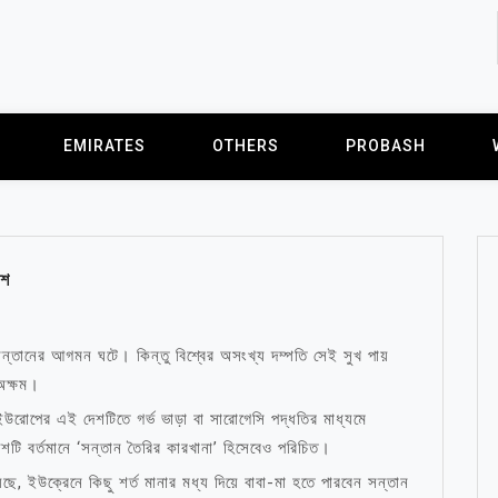
EMIRATES
OTHERS
PROBASH
েশ
ন্তানের আগমন ঘটে। কিন্তু বিশ্বের অসংখ্য দম্পতি সেই সুখ পায়
 অক্ষম।
 ইউরোপের এই দেশটিতে গর্ভ ভাড়া বা সারোগেসি পদ্ধতির মাধ্যমে
শটি বর্তমানে ‘সন্তান তৈরির কারখানা’ হিসেবেও পরিচিত।
ে, ইউক্রেনে কিছু শর্ত মানার মধ্য দিয়ে বাবা-মা হতে পারবেন সন্তান