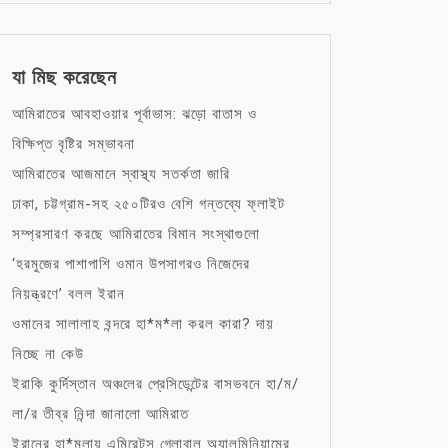
যা মিছ করেছেন
আমিরাতের আবহাওয়ার পূর্বাভাস: ঝড়ো বাতাস ও
বিক্ষিপ্ত বৃষ্টির সম্ভাবনা
আমিরাতের আজমানে স্বাস্থ্য সতর্কতা জারি
ঢাকা, চট্টগ্রাম-সহ ২৫০টিরও বেশি গন্তব্যে ফ্লাইট
সম্প্রসারণ করছে আমিরাতের বিমান সংস্থাগুলো
‘হরমুজের পাশাপাশি ওমান উপসাগরও নিজেদের
নিয়ন্ত্রণে’ বলল ইরান
ওমানের সালালাহ বন্দরে হা*ম*লা করল কারা? দায়
নিচ্ছে না কেউ
ইরাকি কুর্দিস্তান অঞ্চলের প্রেসিডেন্টের বাসভবনে হা/ম/
লা/র তীব্র নিন্দা জানালো আমিরাত
ইরানের হা*মলায় এমিরেটস গ্লোবাল অ্যালুমিনিয়ামের