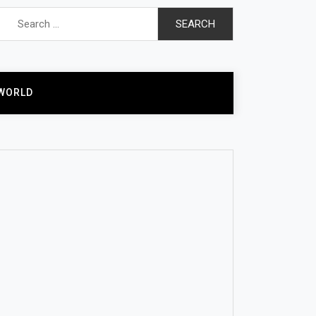
Search
for:
WORLD