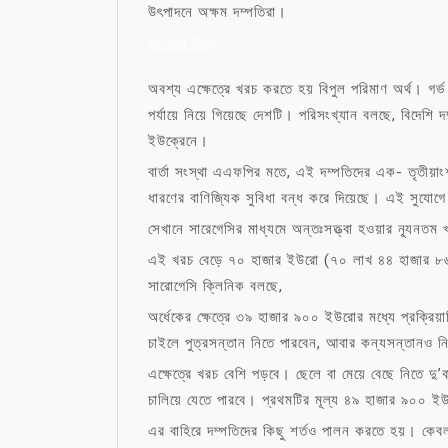
উৎপাদনে অক্ষম দম্পতিরা।
মা নিয়ে উক্তি
অবশ্য এক্ষেত্রে খরচ করতে হয় বিপুল পরিমাণ অর্থ। গর্ভ ভ
পর্যায়ে নিয়ে গিয়েছে দেশটি। পরিসংখ্যান বলছে, বিদেশি 
ইউক্রেনে।
বার্তা সংস্থা এএফপির মতে, এই দম্পতিদের এক- তৃতীয়াংশ
ধারণের বাণিজ্যিক সুবিধা বন্ধ করে দিয়েছে। এই সুযোগ
সেখানে সারেগেসির মাধ্যমে অন্তঃসত্ত্বা হওয়ার ন্যূনত
এই খরচ বেড়ে ৭০ হাজার ইউরো (৭০ লাখ ৪৪ হাজার ৮৬
সারোগেসি ক্লিনিক বলছে,
অর্ধেকের ক্ষেত্রে ৩৯ হাজার ৯০০ ইউরোর মধ্যে প্রক্রি
চাইলে পুত্রসন্তান নিতে পারবেন, আবার কন্যসন্তানও ন
এক্ষেত্রে খরচ বেশি পড়বে। ছেলে বা মেয়ে বেছে নিতে দু’ব
চালিয়ে যেতে পারবে। প্রথমটির মূল্য ৪৯ হাজার ৯০০ ই
এর বাহিরে দম্পতিদের কিছু শর্তও পালন করতে হয়। কেবল 