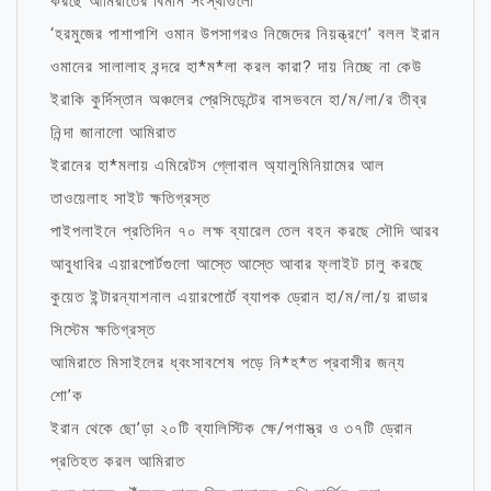
করছে আমিরাতের বিমান সংস্থাগুলো
‘হরমুজের পাশাপাশি ওমান উপসাগরও নিজেদের নিয়ন্ত্রণে’ বলল ইরান
ওমানের সালালাহ বন্দরে হা*ম*লা করল কারা? দায় নিচ্ছে না কেউ
ইরাকি কুর্দিস্তান অঞ্চলের প্রেসিডেন্টের বাসভবনে হা/ম/লা/র তীব্র
নিন্দা জানালো আমিরাত
ইরানের হা*মলায় এমিরেটস গ্লোবাল অ্যালুমিনিয়ামের আল
তাওয়েলাহ সাইট ক্ষতিগ্রস্ত
পাইপলাইনে প্রতিদিন ৭০ লক্ষ ব্যারেল তেল বহন করছে সৌদি আরব
আবুধাবির এয়ারপোর্টগুলো আস্তে আস্তে আবার ফ্লাইট চালু করছে
কুয়েত ইন্টারন্যাশনাল এয়ারপোর্টে ব্যাপক ড্রোন হা/ম/লা/য় রাডার
সিস্টেম ক্ষতিগ্রস্ত
আমিরাতে মিসাইলের ধ্বংসাবশেষ পড়ে নি*হ*ত প্রবাসীর জন্য
শো’ক
ইরান থেকে ছো’ড়া ২০টি ব্যালিস্টিক ক্ষে/পণাস্ত্র ও ৩৭টি ড্রোন
প্রতিহত করল আমিরাত