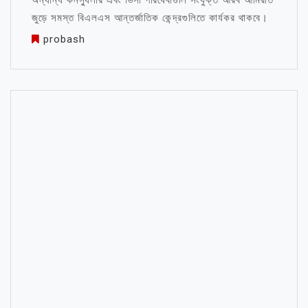
অন্যান্য কনস্যুলার এবং ভিসা পরিষেবাগুলি সংযুক্ত আরব আমিরাত
জুড়ে সমস্ত বিএলএস আন্তর্জাতিক কেন্দ্রগুলিতে কার্যকর থাকবে।
probash