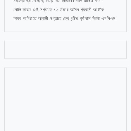
মধ্যপ্রাচ্যে পৌঁছেছে সাড়ে তিন হাজারের বেশি মার্কিন সেনা
সৌদি আরবে এই সপ্তাহে ১২ হাজার অবৈধ প্রবাসী আ’ট’ক
আরব আমিরাতে আগামী সপ্তাহে ফের বৃষ্টির পূর্বাভাস দিলো এনসিএম