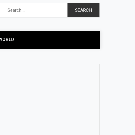
Search
for:
WORLD