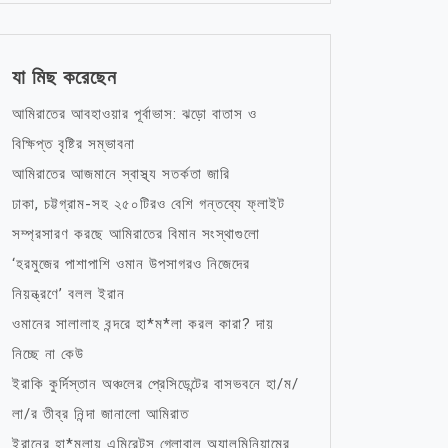
যা মিছ করেছেন
আমিরাতের আবহাওয়ার পূর্বাভাস: ঝড়ো বাতাস ও
বিক্ষিপ্ত বৃষ্টির সম্ভাবনা
আমিরাতের আজমানে স্বাস্থ্য সতর্কতা জারি
ঢাকা, চট্টগ্রাম-সহ ২৫০টিরও বেশি গন্তব্যে ফ্লাইট
সম্প্রসারণ করছে আমিরাতের বিমান সংস্থাগুলো
‘হরমুজের পাশাপাশি ওমান উপসাগরও নিজেদের
নিয়ন্ত্রণে’ বলল ইরান
ওমানের সালালাহ বন্দরে হা*ম*লা করল কারা? দায়
নিচ্ছে না কেউ
ইরাকি কুর্দিস্তান অঞ্চলের প্রেসিডেন্টের বাসভবনে হা/ম/
লা/র তীব্র নিন্দা জানালো আমিরাত
ইরানের হা*মলায় এমিরেটস গ্লোবাল অ্যালুমিনিয়ামের