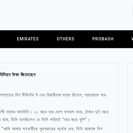
EMIRATES
OTHERS
PROBASH
 মিলিয়ন টাকা জিতেছেন
্তাহের বিগ টিকিটের ই-ড্র বিজয়ীদের মধ্যে ছিলেন, প্রত্যেকে ঘরে
প্রবাসী তামের আববিনি। ২১ বছর ধরে দেশে বসবাস করে, টেমার দুই বছর
াবা, তিনি বলেছিলেন যে তিনি সত্যিই “তার জয়ে খুশি”।
ন, ‘‘আমি আমার সহকর্মীকে পুরস্কারের অর্ধেক দেব, যিনি আমাকে বিগ