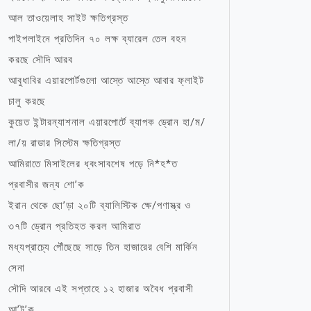
আল তাওয়েলাহ সাইট ক্ষতিগ্রস্ত
পাইপলাইনে প্রতিদিন ৭০ লক্ষ ব্যারেল তেল বহন
করছে সৌদি আরব
আবুধাবির এয়ারপোর্টগুলো আস্তে আস্তে আবার ফ্লাইট
চালু করছে
কুয়েত ইন্টারন্যাশনাল এয়ারপোর্টে ব্যাপক ড্রোন হা/ম/
লা/য় রাডার সিস্টেম ক্ষতিগ্রস্ত
আমিরাতে মিসাইলের ধ্বংসাবশেষ পড়ে নি*হ*ত
প্রবাসীর জন্য শো’ক
ইরান থেকে ছো’ড়া ২০টি ব্যালিস্টিক ক্ষে/পণাস্ত্র ও
৩৭টি ড্রোন প্রতিহত করল আমিরাত
মধ্যপ্রাচ্যে পৌঁছেছে সাড়ে তিন হাজারের বেশি মার্কিন
সেনা
সৌদি আরবে এই সপ্তাহে ১২ হাজার অবৈধ প্রবাসী
আ’ট’ক