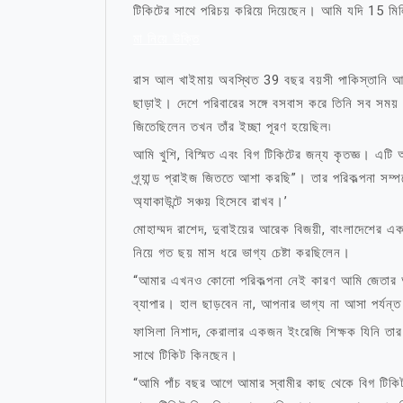
টিকিটের সাথে পরিচয় করিয়ে দিয়েছেন। আমি যদি 15 ম
মা নিয়ে উক্তি
রাস আল খাইমায় অবস্থিত 39 বছর বয়সী পাকিস্তানি আম
ছাড়াই। দেশে পরিবারের সঙ্গে বসবাস করে তিনি সব স
জিতেছিলেন তখন তাঁর ইচ্ছা পূরণ হয়েছিল৷
আমি খুশি, বিস্মিত এবং বিগ টিকিটের জন্য কৃতজ্ঞ। এ
গ্র্যান্ড প্রাইজ জিততে আশা করছি”। তার পরিকল্পনা সম্
অ্যাকাউন্টে সঞ্চয় হিসেবে রাখব।’
মোহাম্মদ রাশেদ, দুবাইয়ের আরেক বিজয়ী, বাংলাদেশের 
নিয়ে গত ছয় মাস ধরে ভাগ্য চেষ্টা করছিলেন।
“আমার এখনও কোনো পরিকল্পনা নেই কারণ আমি জেতার আ
ব্যাপার। হাল ছাড়বেন না, আপনার ভাগ্য না আসা পর্যন্ত চ
ফাসিলা নিশাদ, কেরালার একজন ইংরেজি শিক্ষক যিনি তার 
সাথে টিকিট কিনছেন।
“আমি পাঁচ বছর আগে আমার স্বামীর কাছ থেকে বিগ টিকিট 