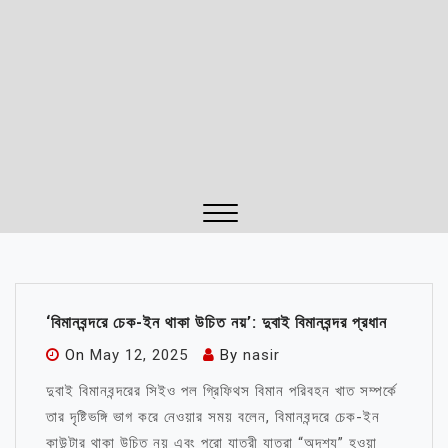
Close
Menu
‘বিমানবন্দরে চেক-ইন থাকা উচিত নয়’: দুবাই বিমানবন্দর প্রধান
On
May 12, 2025
By
nasir
দুবাই বিমানবন্দরের সিইও পল গ্রিফিথস বিমান পরিবহন খাত সম্পর্কে
তার দৃষ্টিভঙ্গি ভাগ করে নেওয়ার সময় বলেন, বিমানবন্দরে চেক-ইন
কাউন্টার থাকা উচিত নয় এবং পুরো যাত্রী যাত্রা “অদৃশ্য” হওয়া