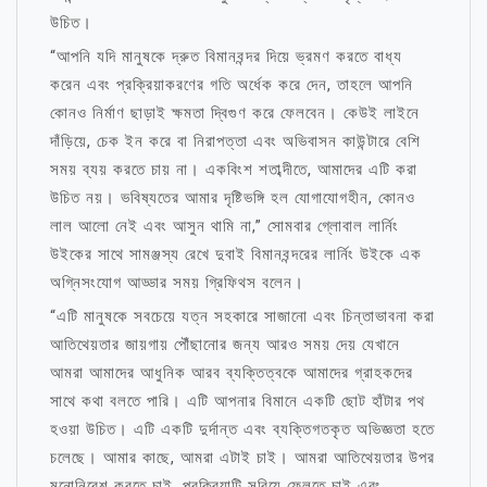
উচিত।
“আপনি যদি মানুষকে দ্রুত বিমানবন্দর দিয়ে ভ্রমণ করতে বাধ্য
করেন এবং প্রক্রিয়াকরণের গতি অর্ধেক করে দেন, তাহলে আপনি
কোনও নির্মাণ ছাড়াই ক্ষমতা দ্বিগুণ করে ফেলবেন। কেউই লাইনে
দাঁড়িয়ে, চেক ইন করে বা নিরাপত্তা এবং অভিবাসন কাউন্টারে বেশি
সময় ব্যয় করতে চায় না। একবিংশ শতাব্দীতে, আমাদের এটি করা
উচিত নয়। ভবিষ্যতের আমার দৃষ্টিভঙ্গি হল যোগাযোগহীন, কোনও
লাল আলো নেই এবং আসুন থামি না,” সোমবার গ্লোবাল লার্নিং
উইকের সাথে সামঞ্জস্য রেখে দুবাই বিমানবন্দরের লার্নিং উইকে এক
অগ্নিসংযোগ আড্ডার সময় গ্রিফিথস বলেন।
“এটি মানুষকে সবচেয়ে যত্ন সহকারে সাজানো এবং চিন্তাভাবনা করা
আতিথেয়তার জায়গায় পৌঁছানোর জন্য আরও সময় দেয় যেখানে
আমরা আমাদের আধুনিক আরব ব্যক্তিত্বকে আমাদের গ্রাহকদের
সাথে কথা বলতে পারি। এটি আপনার বিমানে একটি ছোট হাঁটার পথ
হওয়া উচিত। এটি একটি দুর্দান্ত এবং ব্যক্তিগতকৃত অভিজ্ঞতা হতে
চলেছে। আমার কাছে, আমরা এটাই চাই। আমরা আতিথেয়তার উপর
মনোনিবেশ করতে চাই, প্রক্রিয়াটি সরিয়ে ফেলতে চাই এবং