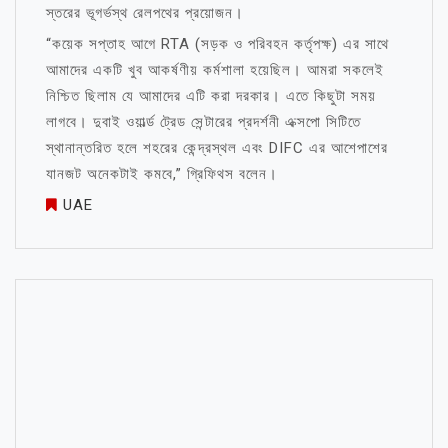
স্তরের ভূগর্ভস্থ রেলপথের প্রয়োজন।
“কয়েক সপ্তাহ আগে RTA (সড়ক ও পরিবহন কর্তৃপক্ষ) এর সাথে
আমাদের একটি খুব আকর্ষণীয় কর্মশালা হয়েছিল। আমরা সকলেই
নিশ্চিত ছিলাম যে আমাদের এটি করা দরকার। এতে কিছুটা সময়
লাগবে। দুবাই ওয়ার্ল্ড ট্রেড সেন্টারের প্রদর্শনী এক্সপো সিটিতে
স্থানান্তরিত হলে শহরের কেন্দ্রস্থল এবং DIFC এর আশেপাশের
যানজট অনেকটাই কমবে,” গ্রিফিথস বলেন।
UAE