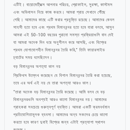
এটিই। বায়োমেট্রিক্স আপনার পরিচয়, প্রোফাইল, সুরক্ষা, কাস্টমস
এবং অভিবাসন নিয়ে কাজ করবে। আমরা প্রায় সেখানে পৌঁছে
গেছি। আমাদের কাছে এটি করার প্রযুক্তি রয়েছে। আমাদের কেবল
সাহসী হতে হবে এবং প্রথম বিমানবন্দর হতে হবে যারা বলবে, আসুন
আমরা এই 50-100 বছরের পুরানো সমস্ত প্রক্রিয়াগুলি বাদ দেই
যা আমরা অনেক দিন ধরে অনুশীলন করে আসছি, এবং বিশ্বের
প্রথম যোগাযোগহীন বিমানবন্দর তৈরি করি,” তিনি ফায়ারসাইড
চ্যাটের সময় বলেছিলেন।
বড় বিমানবন্দর অগত্যা ভাল নয়
গ্রিফিথস উল্লেখ করেছেন যে বিশাল বিমানবন্দর তৈরি করা হয়েছে,
তবে এর অর্থ এই নয় যে তারা অগত্যা আরও ভাল।
“তারা অনেক বড় বিমানবন্দর তৈরি করেছে। আমি বলব যে বড়
বিমানবন্দরগুলি অবশ্যই আরও ভালো বিমানবন্দর নয়। আমাদের
গ্রাহকরা সবচেয়ে গুরুত্বপূর্ণ ব্যক্তি। আমরা একটি ক্রমবর্ধমান
প্রতিযোগিতামূলক ব্যবসা। আমাদের অন্য সকলের চেয়ে ভালো
করতে হবে কারণ দুবাই বিশ্বের জন্য এটাই প্রত্যাশা স্থাপন
করেছে।