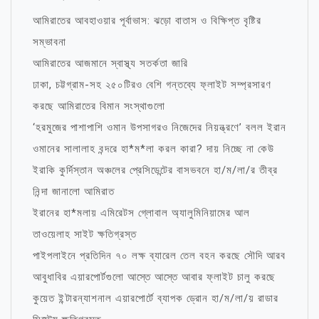
আমিরাতের আবহাওয়ার পূর্বাভাস: ঝড়ো বাতাস ও বিক্ষিপ্ত বৃষ্টির
সম্ভাবনা
আমিরাতের আজমানে স্বাস্থ্য সতর্কতা জারি
ঢাকা, চট্টগ্রাম-সহ ২৫০টিরও বেশি গন্তব্যে ফ্লাইট সম্প্রসারণ
করছে আমিরাতের বিমান সংস্থাগুলো
‘হরমুজের পাশাপাশি ওমান উপসাগরও নিজেদের নিয়ন্ত্রণে’ বলল ইরান
ওমানের সালালাহ বন্দরে হা*ম*লা করল কারা? দায় নিচ্ছে না কেউ
ইরাকি কুর্দিস্তান অঞ্চলের প্রেসিডেন্টের বাসভবনে হা/ম/লা/র তীব্র
নিন্দা জানালো আমিরাত
ইরানের হা*মলায় এমিরেটস গ্লোবাল অ্যালুমিনিয়ামের আল
তাওয়েলাহ সাইট ক্ষতিগ্রস্ত
পাইপলাইনে প্রতিদিন ৭০ লক্ষ ব্যারেল তেল বহন করছে সৌদি আরব
আবুধাবির এয়ারপোর্টগুলো আস্তে আস্তে আবার ফ্লাইট চালু করছে
কুয়েত ইন্টারন্যাশনাল এয়ারপোর্টে ব্যাপক ড্রোন হা/ম/লা/য় রাডার