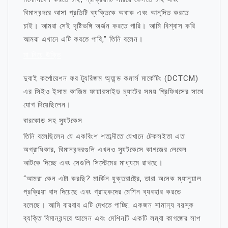
বিমানবন্দরে আসা প্রতিটি ব্যক্তিকে অবাক এবং আনন্দিত করতে
চাই। আমরা সেই দৃষ্টিভঙ্গি অর্জন করতে পারি। আমি বিশ্বাস করি
আমরা এখানে এটি করতে পারি,” তিনি বলেন।
মা নিয়ে উক্তি
দুবাই কর্পোরেশন ফর ট্যুরিজম অ্যান্ড কমার্স মার্কেটিং (DCTCM)
এর সিইও ইসাম কাজিম ফায়ারসাইড চ্যাটের সময় গ্রিফিথসের সাথে
যোগ দিয়েছিলেন।
বারকোড সহ স্যুটকেস
তিনি বলেছিলেন যে একবিংশ শতাব্দীতে যেখানে টেকসইতা এত
অগ্রাধিকার, বিমানবন্দরগুলি এখনও স্যুটকেসে কাগজের লেবেল
আটকে দিচ্ছে এবং সেগুলি সিস্টেমের মাধ্যমে রাখছে।
“আমরা কেন এটা করছি? মার্কিন যুক্তরাষ্ট্রে, তারা অনেক ম্যানুয়াল
প্রক্রিয়া বাদ দিয়েছে এবং গ্রাহকদের মেশিন ব্যবহার করতে
বলেছে। আমি বারবার এটি দেখতে পাচ্ছি: একজন সামান্য বয়স্ক
ব্যক্তি বিমানবন্দরে আসেন এবং মেশিনটি একটি লম্বা কাগজের সাপ