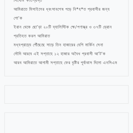
সিস্টেম ক্ষতিগ্রস্ত
আমিরাতে মিসাইলের ধ্বংসাবশেষ পড়ে নি*হ*ত প্রবাসীর জন্য
শো’ক
ইরান থেকে ছো’ড়া ২০টি ব্যালিস্টিক ক্ষে/পণাস্ত্র ও ৩৭টি ড্রোন
প্রতিহত করল আমিরাত
মধ্যপ্রাচ্যে পৌঁছেছে সাড়ে তিন হাজারের বেশি মার্কিন সেনা
সৌদি আরবে এই সপ্তাহে ১২ হাজার অবৈধ প্রবাসী আ’ট’ক
আরব আমিরাতে আগামী সপ্তাহে ফের বৃষ্টির পূর্বাভাস দিলো এনসিএম