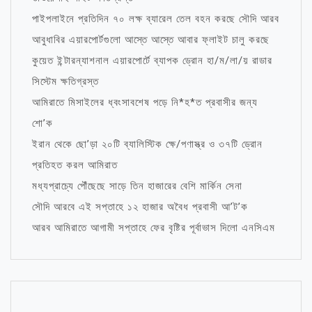
পাইপলাইনে প্রতিদিন ৭০ লক্ষ ব্যারেল তেল বহন করছে সৌদি আরব
আবুধাবির এয়ারপোর্টগুলো আস্তে আস্তে আবার ফ্লাইট চালু করছে
কুয়েত ইন্টারন্যাশনাল এয়ারপোর্টে ব্যাপক ড্রোন হা/ম/লা/য় রাডার
সিস্টেম ক্ষতিগ্রস্ত
আমিরাতে মিসাইলের ধ্বংসাবশেষ পড়ে নি*হ*ত প্রবাসীর জন্য
শো’ক
ইরান থেকে ছো’ড়া ২০টি ব্যালিস্টিক ক্ষে/পণাস্ত্র ও ৩৭টি ড্রোন
প্রতিহত করল আমিরাত
মধ্যপ্রাচ্যে পৌঁছেছে সাড়ে তিন হাজারের বেশি মার্কিন সেনা
সৌদি আরবে এই সপ্তাহে ১২ হাজার অবৈধ প্রবাসী আ’ট’ক
আরব আমিরাতে আগামী সপ্তাহে ফের বৃষ্টির পূর্বাভাস দিলো এনসিএম