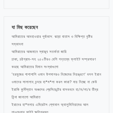
যা মিছ করেছেন
আমিরাতের আবহাওয়ার পূর্বাভাস: ঝড়ো বাতাস ও বিক্ষিপ্ত বৃষ্টির
সম্ভাবনা
আমিরাতের আজমানে স্বাস্থ্য সতর্কতা জারি
ঢাকা, চট্টগ্রাম-সহ ২৫০টিরও বেশি গন্তব্যে ফ্লাইট সম্প্রসারণ
করছে আমিরাতের বিমান সংস্থাগুলো
‘হরমুজের পাশাপাশি ওমান উপসাগরও নিজেদের নিয়ন্ত্রণে’ বলল ইরান
ওমানের সালালাহ বন্দরে হা*ম*লা করল কারা? দায় নিচ্ছে না কেউ
ইরাকি কুর্দিস্তান অঞ্চলের প্রেসিডেন্টের বাসভবনে হা/ম/লা/র তীব্র
নিন্দা জানালো আমিরাত
ইরানের হা*মলায় এমিরেটস গ্লোবাল অ্যালুমিনিয়ামের আল
তাওয়েলাহ সাইট ক্ষতিগ্রস্ত