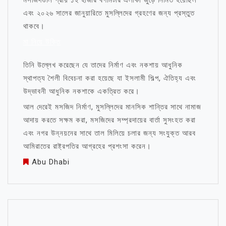
মসজিদগুলি প্রায় ১২ হাজার বর্গমিটার এলাকা জুড়ে নির্মিত হয়েছিল
এবং ২০২৬ সালের জানুয়ারিতে মুসল্লিদের গ্রহণের জন্য প্রস্তুত
থাকবে।
মা নিয়ে উক্তি
তিনি উল্লেখ করেছেন যে তাদের নির্মাণ এবং নকশায় আধুনিক
স্থাপত্য শৈলী বিবেচনা করা হয়েছে যা ইসলামী শিল্প, ঐতিহ্য এবং
উদ্ভাবনী আধুনিক নকশাকে একত্রিত করে।
আল দেরেই মসজিদ নির্মাণ, মুসল্লিদের মানসিক শান্তির সাথে নামাজ
আদায় করতে সক্ষম করা, মসজিদের সম্প্রদায়ের বার্তা সুসংহত করা
এবং নগর উন্নয়নের সাথে তাল মিলিয়ে চলার জন্য সংযুক্ত আরব
আমিরাতের রাষ্ট্রপতির আগ্রহের প্রশংসা করেন।
Abu Dhabi