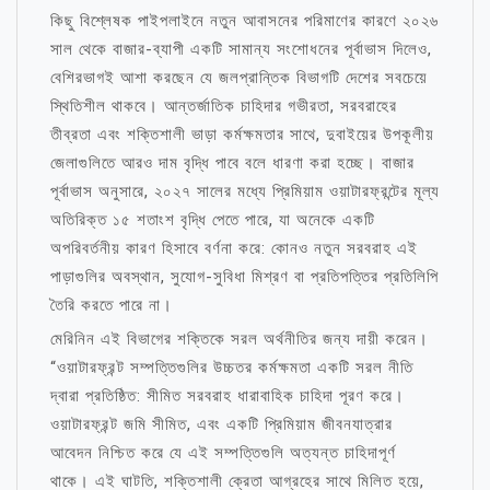
কিছু বিশ্লেষক পাইপলাইনে নতুন আবাসনের পরিমাণের কারণে ২০২৬
সাল থেকে বাজার-ব্যাপী একটি সামান্য সংশোধনের পূর্বাভাস দিলেও,
বেশিরভাগই আশা করছেন যে জলপ্রান্তিক বিভাগটি দেশের সবচেয়ে
স্থিতিশীল থাকবে। আন্তর্জাতিক চাহিদার গভীরতা, সরবরাহের
তীব্রতা এবং শক্তিশালী ভাড়া কর্মক্ষমতার সাথে, দুবাইয়ের উপকূলীয়
জেলাগুলিতে আরও দাম বৃদ্ধি পাবে বলে ধারণা করা হচ্ছে। বাজার
পূর্বাভাস অনুসারে, ২০২৭ সালের মধ্যে প্রিমিয়াম ওয়াটারফ্রন্টের মূল্য
অতিরিক্ত ১৫ শতাংশ বৃদ্ধি পেতে পারে, যা অনেকে একটি
অপরিবর্তনীয় কারণ হিসাবে বর্ণনা করে: কোনও নতুন সরবরাহ এই
পাড়াগুলির অবস্থান, সুযোগ-সুবিধা মিশ্রণ বা প্রতিপত্তির প্রতিলিপি
তৈরি করতে পারে না।
মেরিনিন এই বিভাগের শক্তিকে সরল অর্থনীতির জন্য দায়ী করেন।
“ওয়াটারফ্রন্ট সম্পত্তিগুলির উচ্চতর কর্মক্ষমতা একটি সরল নীতি
দ্বারা প্রতিষ্ঠিত: সীমিত সরবরাহ ধারাবাহিক চাহিদা পূরণ করে।
ওয়াটারফ্রন্ট জমি সীমিত, এবং একটি প্রিমিয়াম জীবনযাত্রার
আবেদন নিশ্চিত করে যে এই সম্পত্তিগুলি অত্যন্ত চাহিদাপূর্ণ
থাকে। এই ঘাটতি, শক্তিশালী ক্রেতা আগ্রহের সাথে মিলিত হয়ে,