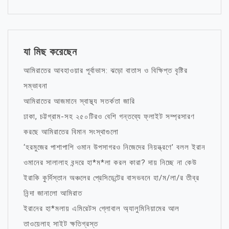
যা মিছ করেছেন
আমিরাতের আবহাওয়ার পূর্বাভাস: ঝড়ো বাতাস ও বিক্ষিপ্ত বৃষ্টির
সম্ভাবনা
আমিরাতের আজমানে স্বাস্থ্য সতর্কতা জারি
ঢাকা, চট্টগ্রাম-সহ ২৫০টিরও বেশি গন্তব্যে ফ্লাইট সম্প্রসারণ
করছে আমিরাতের বিমান সংস্থাগুলো
‘হরমুজের পাশাপাশি ওমান উপসাগরও নিজেদের নিয়ন্ত্রণে’ বলল ইরান
ওমানের সালালাহ বন্দরে হা*ম*লা করল কারা? দায় নিচ্ছে না কেউ
ইরাকি কুর্দিস্তান অঞ্চলের প্রেসিডেন্টের বাসভবনে হা/ম/লা/র তীব্র
নিন্দা জানালো আমিরাত
ইরানের হা*মলায় এমিরেটস গ্লোবাল অ্যালুমিনিয়ামের আল
তাওয়েলাহ সাইট ক্ষতিগ্রস্ত