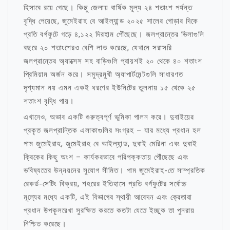
হিসাবে রয়ে গেছে। কিছু জেলায় বার্ষিক মূল্য ২৪ শতাংশ পর্যন্ত
বৃদ্ধি পেয়েছে, জুমেইরাহ বে আইল্যান্ড ২০২৫ সালের গোড়ার দিকে
প্রতি বর্গফুটে গড়ে ৪,১২২ দিরহাম পৌঁছেছে। জলপ্রান্তের ভিলাগুলি
বছরে ২০ শতাংশেরও বেশি লাভ করেছে, যেখানে সরাসরি
জলপ্রান্তের অ্যাক্সেস সহ বাড়িগুলি প্রায়শই ২০ থেকে ৪০ শতাংশ
প্রিমিয়াম অর্জন করে। সমুদ্রমুখী অ্যাপার্টমেন্টগুলি সাধারণত
দৃশ্যমান নয় এমন একই ধরণের ইউনিটের তুলনায় ১৫ থেকে ২৫
শতাংশ বৃদ্ধি পায়।
এখানেও, অভাব একটি গুরুত্বপূর্ণ ভূমিকা পালন করে। দুবাইয়ের
প্রকৃত জলপ্রান্তিক এলাকাগুলির সংগ্রহ – যার মধ্যে প্রধান হল
পাম জুমেইরাহ, জুমেইরাহ বে আইল্যান্ড, দুবাই মেরিনা এবং দুবাই
ক্রিকের কিছু অংশ – কার্যকরভাবে পরিপক্কতায় পৌঁছেছে এবং
ভবিষ্যতের উন্নয়নের সুযোগ সীমিত। পাম জুমেইরাহ-তে সাম্প্রতিক
রেকর্ড-সেটিং বিক্রয়, শহরের ইতিহাসে প্রতি বর্গফুটের সর্বোচ্চ
মূল্যের মধ্যে একটি, এই বিভাগের স্থায়ী আবেদন এবং ক্রেতারা
প্রধান উপকূলরেখা সুরক্ষিত করতে কতটা যেতে ইচ্ছুক তা পুনরায়
নিশ্চিত করেছে।