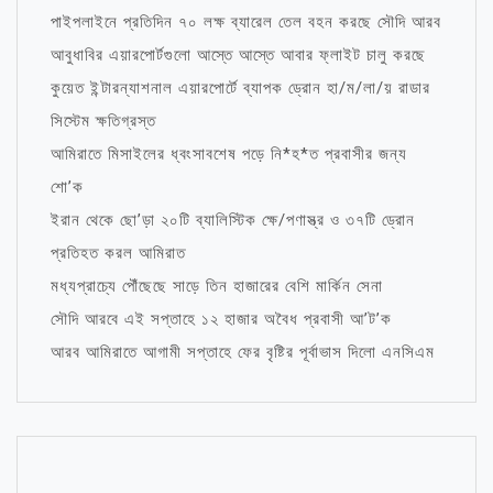
পাইপলাইনে প্রতিদিন ৭০ লক্ষ ব্যারেল তেল বহন করছে সৌদি আরব
আবুধাবির এয়ারপোর্টগুলো আস্তে আস্তে আবার ফ্লাইট চালু করছে
কুয়েত ইন্টারন্যাশনাল এয়ারপোর্টে ব্যাপক ড্রোন হা/ম/লা/য় রাডার
সিস্টেম ক্ষতিগ্রস্ত
আমিরাতে মিসাইলের ধ্বংসাবশেষ পড়ে নি*হ*ত প্রবাসীর জন্য
শো’ক
ইরান থেকে ছো’ড়া ২০টি ব্যালিস্টিক ক্ষে/পণাস্ত্র ও ৩৭টি ড্রোন
প্রতিহত করল আমিরাত
মধ্যপ্রাচ্যে পৌঁছেছে সাড়ে তিন হাজারের বেশি মার্কিন সেনা
সৌদি আরবে এই সপ্তাহে ১২ হাজার অবৈধ প্রবাসী আ’ট’ক
আরব আমিরাতে আগামী সপ্তাহে ফের বৃষ্টির পূর্বাভাস দিলো এনসিএম