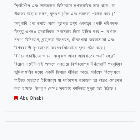
স্থিতিশীল এবং লাভজনক বিনিয়োগে রূপান্তরিত হতে থাকে, যা
উচ্চতর ভাড়ার ফলন, মূলধন বৃদ্ধি এবং তরলতা প্রদান করে।”
আবুধাবি এবং দুবাই থেকে প্রাপ্ত তথ্য একত্রে একটি পরিপক্ক
কিন্তু এখনও ত্বরান্বিত সেগমেন্টের দিকে ইঙ্গিত করে – যেখানে
নকশা বিনিয়োগ, ব্র্যান্ডেড উন্নয়ন, জীবনধারা অবকাঠামো এবং
বিশ্বব্যাপী দৃশ্যমানতা ক্রমবর্ধমানভাবে মূল্য গঠন করে।
বিনিয়োগকারীদের জন্য, সংযুক্ত আরব আমিরাতের ওয়াটারফ্রন্ট
রিয়েল এস্টেট এই অঞ্চলে সবচেয়ে নির্ভরযোগ্য দীর্ঘমেয়াদী প্রবৃদ্ধির
ভূমিকাগুলির মধ্যে একটি হিসাবে দাঁড়িয়ে আছে, সর্বশেষ বিশ্লেষণে
মাটিতে ক্রেতারা ইতিমধ্যে যা পর্যবেক্ষণ করেছেন তা আরও জোরদার
করা হয়েছে: উপকূল দেশের সবচেয়ে কাঙ্ক্ষিত মুদ্রা হয়ে উঠছে।
Abu Dhabi