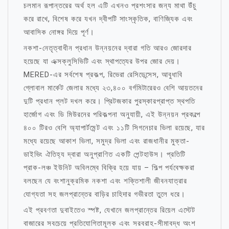
চলমান রূপান্তরের অর্থ হল এটি এখনও প্রশংসার জন্য মাথা উঁচু
করে রাখে, বিশেষ করে যখন দ্বীপটি সাংস্কৃতিক, বাণিজ্যিক এবং
আবাসিক নোঙ্গর দিয়ে পূর্ণ।
নকশা-নেতৃত্বাধীন প্রধান উন্নয়নের দ্বারা গতি আরও জোরদার
হয়েছে যা এক্সক্লুসিভিটি এবং স্থাপত্যের উপর জোর দেয়।
MERED-এর সর্বশেষ প্রকল্প, রিভেরা রেসিডেন্সেস, আবুধাবি
গ্লোবাল মার্কেট জেলার মধ্যে ২৩,৪০০ বর্গমিটারেরও বেশি আয়তনের
দুটি প্রধান প্লট দখল করে। প্রিটজকার পুরস্কারপ্রাপ্ত স্থপতি
হার্জোগ এবং ডি মিউরনের পরিকল্পনা অনুযায়ী, এই উন্নয়ন প্রকল্পে
৪০০ টিরও বেশি অ্যাপার্টমেন্ট এবং ১১টি সিগনেচার ভিলা রয়েছে, যার
মধ্যে রয়েছে আকাশ ভিলা, সমুদ্র ভিলা এবং রাজধানীর মুক্তা-
ডাইভিং ঐতিহ্য দ্বারা অনুপ্রাণিত একটি পেন্টহাউস। প্রতিটি
প্রাক-লঞ্চ ইউনিট অবিলম্বে বিক্রি হয়ে যায় – শিল্প পর্যবেক্ষকরা
বলছেন যে বংশানুক্রমিক নকশা এবং শক্তিশালী জীবনযাত্রার
যোগ্যতা সহ জলপ্রান্তের বাড়ির চাহিদার গভীরতা তুলে ধরে।
এই প্রবণতা দুবাইতেও স্পষ্ট, যেখানে জলপ্রান্তের রিয়েল এস্টেট
বাজারের সবচেয়ে প্রতিযোগিতামূলক এবং সরবরাহ-সীমাবদ্ধ অংশ