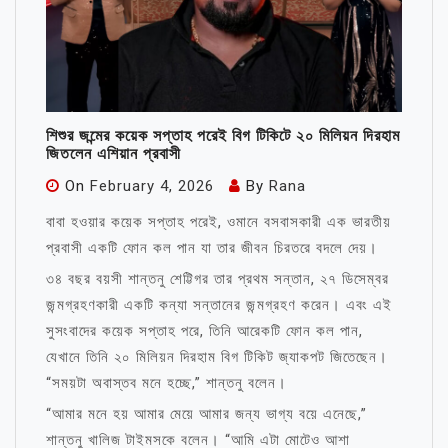
শিশুর জন্মের কয়েক সপ্তাহ পরেই বিগ টিকিটে ২০ মিলিয়ন দিরহাম
জিতলেন এশিয়ান প্রবাসী
On
February 4, 2026
By
Rana
বাবা হওয়ার কয়েক সপ্তাহ পরেই, ওমানে বসবাসকারী এক ভারতীয়
প্রবাসী একটি ফোন কল পান যা তার জীবন চিরতরে বদলে দেয়।
৩৪ বছর বয়সী শান্তনু শেট্টিগর তার প্রথম সন্তান, ২৭ ডিসেম্বর
জন্মগ্রহণকারী একটি কন্যা সন্তানের জন্মগ্রহণ করেন। এবং এই
সুসংবাদের কয়েক সপ্তাহ পরে, তিনি আরেকটি ফোন কল পান,
যেখানে তিনি ২০ মিলিয়ন দিরহাম বিগ টিকিট জ্যাকপট জিতেছেন।
“সময়টা অবাস্তব মনে হচ্ছে,” শান্তনু বলেন।
“আমার মনে হয় আমার মেয়ে আমার জন্য ভাগ্য বয়ে এনেছে,”
শান্তনু খালিজ টাইমসকে বলেন। “আমি এটা মোটেও আশা