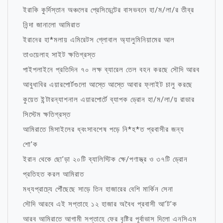
ইরাকি কুর্দিস্তান অঞ্চলের প্রেসিডেন্টের বাসভবনে হা/ম/লা/র তীব্র
নিন্দা জানালো আমিরাত
ইরানের হা*মলায় এমিরেটস গ্লোবাল অ্যালুমিনিয়ামের আল
তাওয়েলাহ সাইট ক্ষতিগ্রস্ত
পাইপলাইনে প্রতিদিন ৭০ লক্ষ ব্যারেল তেল বহন করছে সৌদি আরব
আবুধাবির এয়ারপোর্টগুলো আস্তে আস্তে আবার ফ্লাইট চালু করছে
কুয়েত ইন্টারন্যাশনাল এয়ারপোর্টে ব্যাপক ড্রোন হা/ম/লা/য় রাডার
সিস্টেম ক্ষতিগ্রস্ত
আমিরাতে মিসাইলের ধ্বংসাবশেষ পড়ে নি*হ*ত প্রবাসীর জন্য
শো’ক
ইরান থেকে ছো’ড়া ২০টি ব্যালিস্টিক ক্ষে/পণাস্ত্র ও ৩৭টি ড্রোন
প্রতিহত করল আমিরাত
মধ্যপ্রাচ্যে পৌঁছেছে সাড়ে তিন হাজারের বেশি মার্কিন সেনা
সৌদি আরবে এই সপ্তাহে ১২ হাজার অবৈধ প্রবাসী আ’ট’ক
আরব আমিরাতে আগামী সপ্তাহে ফের বৃষ্টির পূর্বাভাস দিলো এনসিএম