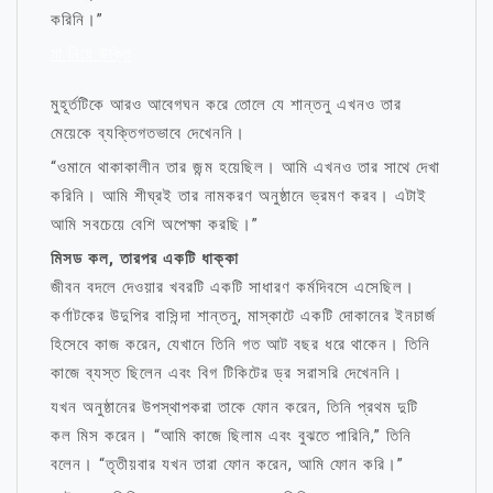
করিনি।”
মা নিয়ে উক্তি
মুহূর্তটিকে আরও আবেগঘন করে তোলে যে শান্তনু এখনও তার
মেয়েকে ব্যক্তিগতভাবে দেখেননি।
“ওমানে থাকাকালীন তার জন্ম হয়েছিল। আমি এখনও তার সাথে দেখা
করিনি। আমি শীঘ্রই তার নামকরণ অনুষ্ঠানে ভ্রমণ করব। এটাই
আমি সবচেয়ে বেশি অপেক্ষা করছি।”
মিসড কল, তারপর একটি ধাক্কা
জীবন বদলে দেওয়ার খবরটি একটি সাধারণ কর্মদিবসে এসেছিল।
কর্ণাটকের উদুপির বাসিন্দা শান্তনু, মাস্কাটে একটি দোকানের ইনচার্জ
হিসেবে কাজ করেন, যেখানে তিনি গত আট বছর ধরে থাকেন। তিনি
কাজে ব্যস্ত ছিলেন এবং বিগ টিকিটের ড্র সরাসরি দেখেননি।
যখন অনুষ্ঠানের উপস্থাপকরা তাকে ফোন করেন, তিনি প্রথম দুটি
কল মিস করেন। “আমি কাজে ছিলাম এবং বুঝতে পারিনি,” তিনি
বলেন। “তৃতীয়বার যখন তারা ফোন করেন, আমি ফোন করি।”