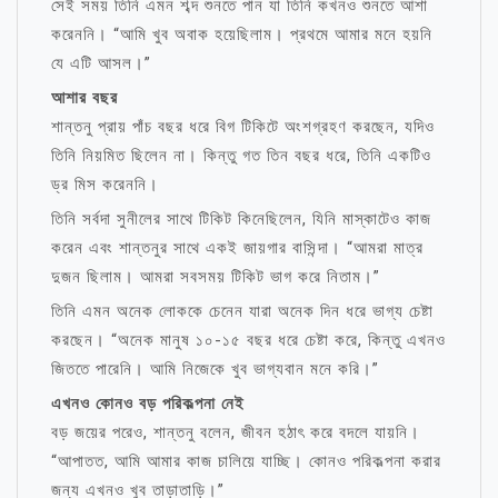
সেই সময় তিনি এমন শব্দ শুনতে পান যা তিনি কখনও শুনতে আশা
করেননি। “আমি খুব অবাক হয়েছিলাম। প্রথমে আমার মনে হয়নি
যে এটি আসল।”
আশার বছর
শান্তনু প্রায় পাঁচ বছর ধরে বিগ টিকিটে অংশগ্রহণ করছেন, যদিও
তিনি নিয়মিত ছিলেন না। কিন্তু গত তিন বছর ধরে, তিনি একটিও
ড্র মিস করেননি।
তিনি সর্বদা সুনীলের সাথে টিকিট কিনেছিলেন, যিনি মাস্কাটেও কাজ
করেন এবং শান্তনুর সাথে একই জায়গার বাসিন্দা। “আমরা মাত্র
দুজন ছিলাম। আমরা সবসময় টিকিট ভাগ করে নিতাম।”
তিনি এমন অনেক লোককে চেনেন যারা অনেক দিন ধরে ভাগ্য চেষ্টা
করছেন। “অনেক মানুষ ১০-১৫ বছর ধরে চেষ্টা করে, কিন্তু এখনও
জিততে পারেনি। আমি নিজেকে খুব ভাগ্যবান মনে করি।”
এখনও কোনও বড় পরিকল্পনা নেই
বড় জয়ের পরেও, শান্তনু বলেন, জীবন হঠাৎ করে বদলে যায়নি।
“আপাতত, আমি আমার কাজ চালিয়ে যাচ্ছি। কোনও পরিকল্পনা করার
জন্য এখনও খুব তাড়াতাড়ি।”