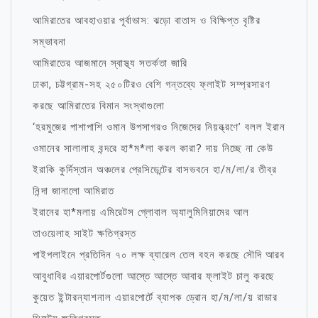
আমিরাতের আবহাওয়ার পূর্বাভাস: ঝড়ো বাতাস ও বিক্ষিপ্ত বৃষ্টির
সম্ভাবনা
আমিরাতের আজমানে স্বাস্থ্য সতর্কতা জারি
ঢাকা, চট্টগ্রাম-সহ ২৫০টিরও বেশি গন্তব্যে ফ্লাইট সম্প্রসারণ
করছে আমিরাতের বিমান সংস্থাগুলো
‘হরমুজের পাশাপাশি ওমান উপসাগরও নিজেদের নিয়ন্ত্রণে’ বলল ইরান
ওমানের সালালাহ বন্দরে হা*ম*লা করল কারা? দায় নিচ্ছে না কেউ
ইরাকি কুর্দিস্তান অঞ্চলের প্রেসিডেন্টের বাসভবনে হা/ম/লা/র তীব্র
নিন্দা জানালো আমিরাত
ইরানের হা*মলায় এমিরেটস গ্লোবাল অ্যালুমিনিয়ামের আল
তাওয়েলাহ সাইট ক্ষতিগ্রস্ত
পাইপলাইনে প্রতিদিন ৭০ লক্ষ ব্যারেল তেল বহন করছে সৌদি আরব
আবুধাবির এয়ারপোর্টগুলো আস্তে আস্তে আবার ফ্লাইট চালু করছে
কুয়েত ইন্টারন্যাশনাল এয়ারপোর্টে ব্যাপক ড্রোন হা/ম/লা/য় রাডার