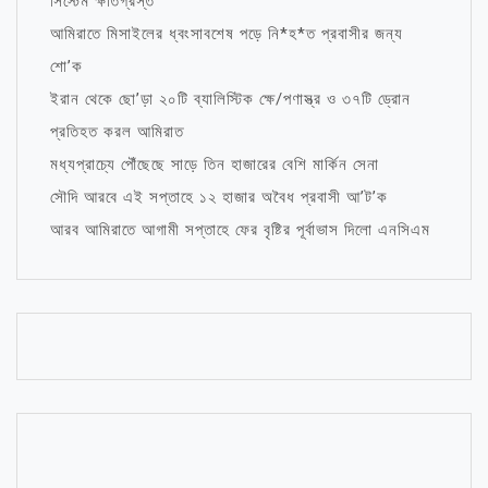
সিস্টেম ক্ষতিগ্রস্ত
আমিরাতে মিসাইলের ধ্বংসাবশেষ পড়ে নি*হ*ত প্রবাসীর জন্য
শো’ক
ইরান থেকে ছো’ড়া ২০টি ব্যালিস্টিক ক্ষে/পণাস্ত্র ও ৩৭টি ড্রোন
প্রতিহত করল আমিরাত
মধ্যপ্রাচ্যে পৌঁছেছে সাড়ে তিন হাজারের বেশি মার্কিন সেনা
সৌদি আরবে এই সপ্তাহে ১২ হাজার অবৈধ প্রবাসী আ’ট’ক
আরব আমিরাতে আগামী সপ্তাহে ফের বৃষ্টির পূর্বাভাস দিলো এনসিএম