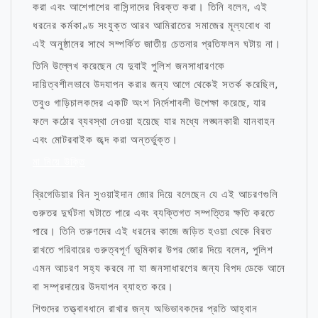
করা এবং আশেপাশের বাসিন্দাদের বিরক্ত করা। তিনি বলেন, এই
ধরনের কর্মকাণ্ড সংযুক্ত আরব আমিরাতের সমাজের মূল্যবোধ বা
এই অনুষ্ঠানের সাথে সম্পর্কিত জাতীয় চেতনার প্রতিফলন ঘটায় না।
তিনি উল্লেখ করেছেন যে দুবাই পুলিশ জনসাধারণকে
দায়িত্বশীলভাবে উদযাপন করার জন্য আগে থেকেই সতর্ক করেছিল,
তবুও গাড়িচালকদের একটি অংশ নির্দেশাবলী উপেক্ষা করেছে, যার
ফলে কঠোর ব্যবস্থা নেওয়া হয়েছে যার মধ্যে লঙ্ঘনকারী যানবাহন
এবং মোটরবাইক জব্দ করা অন্তর্ভুক্ত।
মা নিয়ে উক্তি
ব্রিগেডিয়ার বিন সুওয়াইদান জোর দিয়ে বলেছেন যে এই আচরণগুলি
গুরুতর দুর্ঘটনা ঘটাতে পারে এবং ব্যক্তিগত সম্পত্তির ক্ষতি করতে
পারে। তিনি তরুণদের এই ধরনের কাজে জড়িত হওয়া থেকে বিরত
রাখতে পরিবারের গুরুত্বপূর্ণ ভূমিকার উপর জোর দিয়ে বলেন, পুলিশ
এমন আচরণ সহ্য করবে না যা জনসাধারণের জন্য বিপদ ডেকে আনে
বা সম্প্রদায়ের উদযাপন ব্যাহত করে।
শিশুদের তত্ত্বাবধানে রাখার জন্য অভিভাবকদের প্রতি আহ্বান