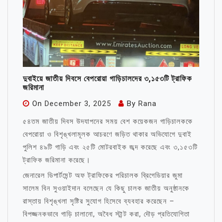
দুবাইয়ে জাতীয় দিবসে বেপরোয়া গাড়িচালদের ৩,১৫৩টি ট্রাফিক
জরিমানা
On
December 3, 2025
By
Rana
৫৪তম জাতীয় দিবস উদযাপনের সময় বেশ কয়েকজন গাড়িচালককে
বেপরোয়া ও বিশৃঙ্খলামূলক আচরণে জড়িত থাকার অভিযোগে দুবাই
পুলিশ ৪৯টি গাড়ি এবং ২৫টি মোটরবাইক জব্দ করেছে এবং ৩,১৫৩টি
ট্রাফিক জরিমানা করেছে।
জেনারেল ডিপার্টমেন্ট অফ ট্রাফিকের পরিচালক ব্রিগেডিয়ার জুমা
সালেম বিন সুওয়াইদান বলেছেন যে কিছু চালক জাতীয় অনুষ্ঠানকে
রাস্তায় বিশৃঙ্খলা সৃষ্টির সুযোগ হিসেবে ব্যবহার করেছেন –
বিপজ্জনকভাবে গাড়ি চালানো, অবৈধ স্টান্ট করা, দৌড় প্রতিযোগিতা