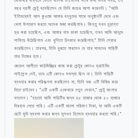
দোভাষীর মাধ্যমে ফোনে খালিজ টাইমসের সাথে কথা বলার সময়, ৩২
বছর বয়সী মেন্টু বলেছিলেন যে তিনি জয়ের আশা করেননি। “আমি
ইতিমধ্যেই আল কুওজে আমার বন্ধুদের সাথে অনুষ্ঠানটি দেখে এবং
খেলা উপভোগ করতে অনেক মজা করছিলাম। কিন্তু যখন চূড়ান্ত
ড্র করা হয়েছিল, এবং আমার নাম ডাকা হয়েছিল, তখন আমি আনন্দে
লাফিয়ে উঠেছিলাম এবং খুশিতে চিৎকার করেছিলাম,” তিনি শেয়ার
করেছিলেন। তারপর, তিনি বুঝতে পারলেন যে তার সামনের গাড়িটি
তার নিজের হবে।
জেবেল আলীতে কাঠমিস্ত্রির কাজ করা মেন্টুর কোনও ড্রাইভিং
লাইসেন্স নেই, তবে এটি কোনও সমস্যা ছিল না। তিনি গাড়িটি
ব্যবহার করার পরিকল্পনা করছিলেন না; তিনি বরং এটি বিক্রি করে
দিতে চাইবেন। “এটি একটি একেবারে নতুন সেডান,” মেন্টু বাংলায়
বললেন। “হয়তো আমি গাড়িটির জন্য ৪৫ হাজার থেকে ৫০ হাজার
দিরহাম পেতে পারি। এটি একটি ভালো পরিমাণ টাকা, যা আমি একটি
ছোট মুদি ব্যবসা করার জন্য মূলধন হিসেবে ব্যবহার করতে পারি।”