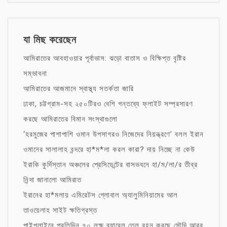
যা মিছ করেছেন
আমিরাতের আবহাওয়ার পূর্বাভাস: ঝড়ো বাতাস ও বিক্ষিপ্ত বৃষ্টির
সম্ভাবনা
আমিরাতের আজমানে স্বাস্থ্য সতর্কতা জারি
ঢাকা, চট্টগ্রাম-সহ ২৫০টিরও বেশি গন্তব্যে ফ্লাইট সম্প্রসারণ
করছে আমিরাতের বিমান সংস্থাগুলো
‘হরমুজের পাশাপাশি ওমান উপসাগরও নিজেদের নিয়ন্ত্রণে’ বলল ইরান
ওমানের সালালাহ বন্দরে হা*ম*লা করল কারা? দায় নিচ্ছে না কেউ
ইরাকি কুর্দিস্তান অঞ্চলের প্রেসিডেন্টের বাসভবনে হা/ম/লা/র তীব্র
নিন্দা জানালো আমিরাত
ইরানের হা*মলায় এমিরেটস গ্লোবাল অ্যালুমিনিয়ামের আল
তাওয়েলাহ সাইট ক্ষতিগ্রস্ত
পাইপলাইনে প্রতিদিন ৭০ লক্ষ ব্যারেল তেল বহন করছে সৌদি আরব