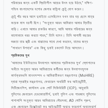
পরিবারের জন্য একটি স্থিতিশীল আয়ের উৎস হয়ে উঠবে,” দক্ষিণ-
পশ্চিম বাংলাদেশের যশোর জেলার বাসিন্দা মেন্টু যোগ করেন।
মেন্টু পাঁচ বছর আগে দুবাইতে এসেছিলেন যখন তার বড় ছেলে মাত্র
কয়েক মাস বয়সী ছিল। “সংযুক্ত আরব আমিরাত আমার দ্বিতীয়
বাড়ি। এখানে আমার চাকরির কারণে, আমি আমার পরিবারের জন্য
ভালোভাবে খরচ করতে পারব,” তিনি বলেন। তিনি আগামী বছরের
শুরুতে তার স্ত্রী এবং বাচ্চাদের সাথে দেখা করবেন, তাদের জন্য
“সাধারণ উপহার” এবং কিছু দুবাই চকলেট নিয়ে আসবেন।
শ্রমিকদের সুখ
‘আমাদের ইউনিয়নের উদযাপনে আমাদের শ্রমিকদের সুখ’ স্লোগানের
অধীনে সংযুক্ত আরব আমিরাতের কর্মীদের জন্য উদযাপনমূলক
কার্যক্রমগুলি মানবসম্পদ ও আমিরাতীকরণ মন্ত্রণালয় (MoHRE)
দ্বারা স্বরাষ্ট্র মন্ত্রণালয়; ফেডারেল অথরিটি ফর আইডেন্টিটি,
সিটিজেনশিপ, কাস্টমস এবং পোর্ট সিকিউরিটি (ICP); আবুধাবি
পুলিশের জেনারেল হেডকোয়ার্টার্স, দুবাই পুলিশ এবং শারজাহ পুলিশের
পাশাপাশি সংযুক্ত আরব আমিরাতের পৌরসভা; AD পোর্টস গ্রুপ;
এবং জেনারেল ডিরেক্টরেট ফর আইডেন্টিটি অ্যান্ড ফরেনার্স অ্যাফেয়ার্স