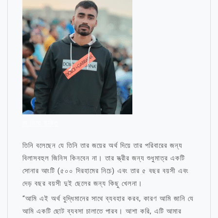
মা নিয়ে উক্তি
তিনি বলেছেন যে তিনি তার জয়ের অর্থ দিয়ে তার পরিবারের জন্য
বিলাসবহুল জিনিস কিনবেন না। তার স্ত্রীর জন্য শুধুমাত্র একটি
সোনার আংটি (৫০০ দিরহামের নিচে) এবং তার ৫ বছর বয়সী এবং
দেড় বছর বয়সী দুই ছেলের জন্য কিছু খেলনা।
“আমি এই অর্থ বুদ্ধিমানের সাথে ব্যবহার করব, কারণ আমি জানি যে
আমি একটি ছোট ব্যবসা চালাতে পারব। আশা করি, এটি আমার