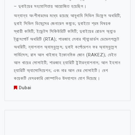
– দুবাইয়ের সহযোগিতায় আয়োজিত হয়েছিল।
অন্যান্য অংশীদারদের মধ্যে রয়েছে আবুধাবি সিভিল ডিফেন্স অথরিটি;
দুবাই সিভিল ডিফেন্সের জেনারেল কমান্ড; দুবাইতে শ্রম বিষয়ক
স্থায়ী কমিটি; ইভেন্টস সিকিউরিটি কমিটি; দুবাইয়ের রোডস অ্যান্ড
ট্রান্সপোর্ট অথরিটি (RTA); শারজাহ লেবার স্ট্যান্ডার্ডস ডেভেলপমেন্ট
অথরিটি; ন্যাশনাল অ্যাম্বুলেন্স; দুবাই কর্পোরেশন ফর অ্যাম্বুলেন্স
সার্ভিসেস; রাস আল খাইমাহ ইকোনমিক জোন (RAKEZ); বেইত
আল খায়ের সোসাইটি; শারজাহ চ্যারিটি ইন্টারন্যাশনাল; আল ইহসান
চ্যারিটি অ্যাসোসিয়েশন; এবং দার আল বের সোসাইটি। বেশ
কয়েকটি বেসরকারি কোম্পানিও উদযাপনে যোগ দিয়েছে।
Dubai