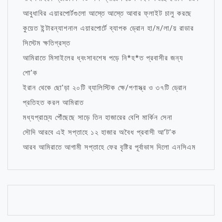
আবুধাবির এয়ারপোর্টগুলো আস্তে আস্তে আবার ফ্লাইট চালু করছে
কুয়েত ইন্টারন্যাশনাল এয়ারপোর্টে ব্যাপক ড্রোন হা/ম/লা/য় রাডার
সিস্টেম ক্ষতিগ্রস্ত
আমিরাতে মিসাইলের ধ্বংসাবশেষ পড়ে নি*হ*ত প্রবাসীর জন্য
শো’ক
ইরান থেকে ছো’ড়া ২০টি ব্যালিস্টিক ক্ষে/পণাস্ত্র ও ৩৭টি ড্রোন
প্রতিহত করল আমিরাত
মধ্যপ্রাচ্যে পৌঁছেছে সাড়ে তিন হাজারের বেশি মার্কিন সেনা
সৌদি আরবে এই সপ্তাহে ১২ হাজার অবৈধ প্রবাসী আ’ট’ক
আরব আমিরাতে আগামী সপ্তাহে ফের বৃষ্টির পূর্বাভাস দিলো এনসিএম