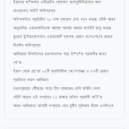
ইরানের হা*মলায় এমিরেটস গ্লোবাল অ্যালুমিনিয়ামের আল
তাওয়েলাহ সাইট ক্ষতিগ্রস্ত
পাইপলাইনে প্রতিদিন ৭০ লক্ষ ব্যারেল তেল বহন করছে সৌদি আরব
আবুধাবির এয়ারপোর্টগুলো আস্তে আস্তে আবার ফ্লাইট চালু করছে
কুয়েত ইন্টারন্যাশনাল এয়ারপোর্টে ব্যাপক ড্রোন হা/ম/লা/য় রাডার
সিস্টেম ক্ষতিগ্রস্ত
আমিরাতে মিসাইলের ধ্বংসাবশেষ পড়ে নি*হ*ত প্রবাসীর জন্য
শো’ক
ইরান থেকে ছো’ড়া ২০টি ব্যালিস্টিক ক্ষে/পণাস্ত্র ও ৩৭টি ড্রোন
প্রতিহত করল আমিরাত
মধ্যপ্রাচ্যে পৌঁছেছে সাড়ে তিন হাজারের বেশি মার্কিন সেনা
সৌদি আরবে এই সপ্তাহে ১২ হাজার অবৈধ প্রবাসী আ’ট’ক
আরব আমিরাতে আগামী সপ্তাহে ফের বৃষ্টির পূর্বাভাস দিলো এনসিএম