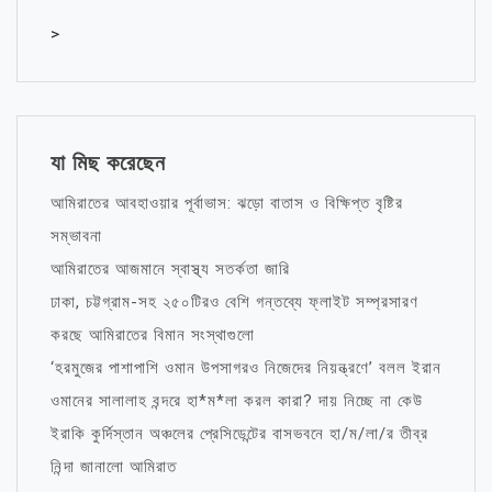
>
যা মিছ করেছেন
আমিরাতের আবহাওয়ার পূর্বাভাস: ঝড়ো বাতাস ও বিক্ষিপ্ত বৃষ্টির
সম্ভাবনা
আমিরাতের আজমানে স্বাস্থ্য সতর্কতা জারি
ঢাকা, চট্টগ্রাম-সহ ২৫০টিরও বেশি গন্তব্যে ফ্লাইট সম্প্রসারণ
করছে আমিরাতের বিমান সংস্থাগুলো
‘হরমুজের পাশাপাশি ওমান উপসাগরও নিজেদের নিয়ন্ত্রণে’ বলল ইরান
ওমানের সালালাহ বন্দরে হা*ম*লা করল কারা? দায় নিচ্ছে না কেউ
ইরাকি কুর্দিস্তান অঞ্চলের প্রেসিডেন্টের বাসভবনে হা/ম/লা/র তীব্র
নিন্দা জানালো আমিরাত