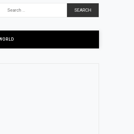
Search
for:
WORLD