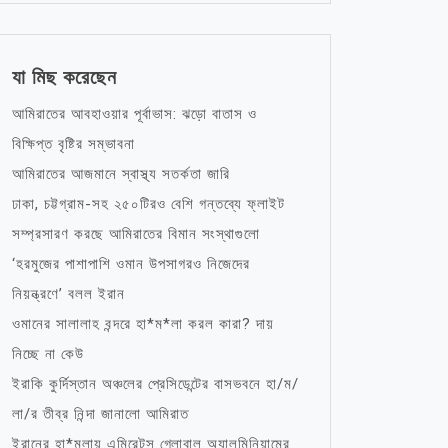
যা মিছ করেছেন
আমিরাতের আবহাওয়ার পূর্বাভাস: ঝড়ো বাতাস ও
বিক্ষিপ্ত বৃষ্টির সম্ভাবনা
আমিরাতের আজমানে স্বাস্থ্য সতর্কতা জারি
ঢাকা, চট্টগ্রাম-সহ ২৫০টিরও বেশি গন্তব্যে ফ্লাইট
সম্প্রসারণ করছে আমিরাতের বিমান সংস্থাগুলো
‘হরমুজের পাশাপাশি ওমান উপসাগরও নিজেদের
নিয়ন্ত্রণে’ বলল ইরান
ওমানের সালালাহ বন্দরে হা*ম*লা করল কারা? দায়
নিচ্ছে না কেউ
ইরাকি কুর্দিস্তান অঞ্চলের প্রেসিডেন্টের বাসভবনে হা/ম/
লা/র তীব্র নিন্দা জানালো আমিরাত
ইরানের হা*মলায় এমিরেটস গ্লোবাল অ্যালুমিনিয়ামের