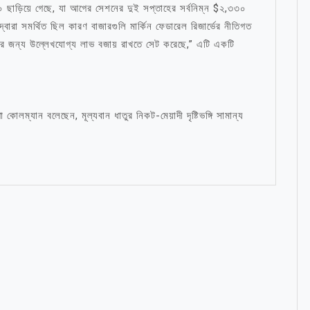
৫০ ছাড়িয়ে গেছে, যা আগের সেশনের দুই সপ্তাহের সর্বনিম্ন $২,৩৩০
্বারা সমর্থিত ছিল কারণ বাজারগুলি মার্কিন ফেডারেল রিজার্ভের নীতিগত
 মাসের জন্য উল্লেখযোগ্য লাভ বজায় রাখতে সেট করেছে,” এটি একটি
্যান বলেছেন, মূল্যবান ধাতুর নিকট-মেয়াদী দৃষ্টিভঙ্গি সামান্য