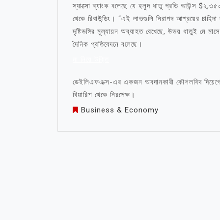
স্যাক্সো ব্যাংক বলেছে যে হলুদ ধাতু প্রতি আউন্স $২,৩
থেকে রিবাউন্ডিং। “এই লাভগুলি নিরাপদ আশ্রয়ের চাহিদা দ
দৃষ্টিভঙ্গির মূল্যায়ন অব্যাহত রেখেছে, উভয় ধাতুই মে
দৈনিক প্রতিবেদনে বলেছে।
মা নিয়ে উক্তি
ডেইলিএফএক্স-এর একজন অবদানকারী কৌশলবিদ দিয়েগো কোলম
বিয়ারিশ থেকে নিরপেক্ষ।
Business & Economy