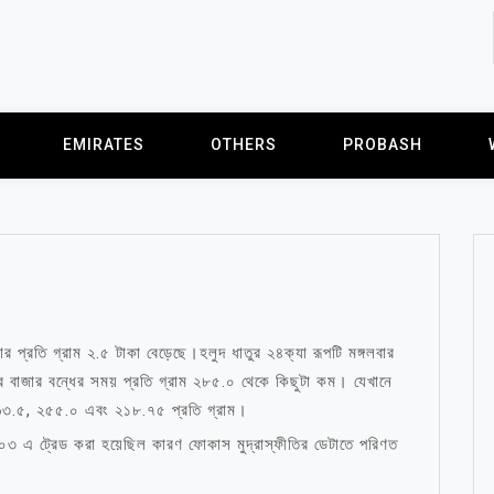
EMIRATES
OTHERS
PROBASH
্রতি গ্রাম ২.৫ টাকা বেড়েছে।হলুদ ধাতুর ২৪ক্যা রূপটি মঙ্গলবার
বাজার বন্ধের সময় প্রতি গ্রাম ২৮৫.০ থেকে কিছুটা কম। যেখানে
২৬৩.৫, ২৫৫.০ এবং ২১৮.৭৫ প্রতি গ্রাম।
.০৩ এ ট্রেড করা হয়েছিল কারণ ফোকাস মুদ্রাস্ফীতির ডেটাতে পরিণত