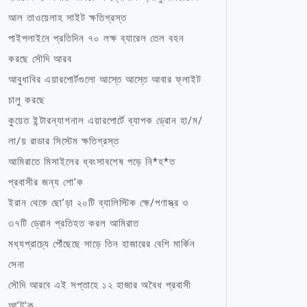
আল তাওয়েলাহ সাইট ক্ষতিগ্রস্ত
পাইপলাইনে প্রতিদিন ৭০ লক্ষ ব্যারেল তেল বহন
করছে সৌদি আরব
আবুধাবির এয়ারপোর্টগুলো আস্তে আস্তে আবার ফ্লাইট
চালু করছে
কুয়েত ইন্টারন্যাশনাল এয়ারপোর্টে ব্যাপক ড্রোন হা/ম/
লা/য় রাডার সিস্টেম ক্ষতিগ্রস্ত
আমিরাতে মিসাইলের ধ্বংসাবশেষ পড়ে নি*হ*ত
প্রবাসীর জন্য শো’ক
ইরান থেকে ছো’ড়া ২০টি ব্যালিস্টিক ক্ষে/পণাস্ত্র ও
৩৭টি ড্রোন প্রতিহত করল আমিরাত
মধ্যপ্রাচ্যে পৌঁছেছে সাড়ে তিন হাজারের বেশি মার্কিন
সেনা
সৌদি আরবে এই সপ্তাহে ১২ হাজার অবৈধ প্রবাসী
আ’ট’ক