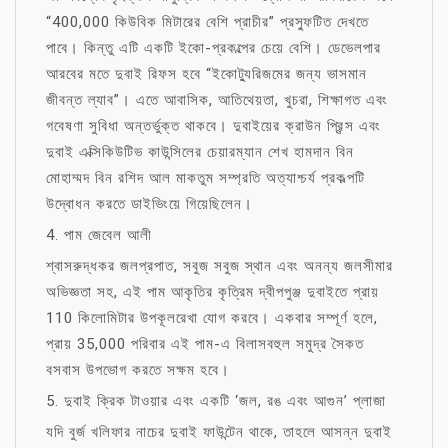
“400,000 কিউবিক মিটারের বেশি প্রাচীর” প্রস্ফুটিত দেখতে
পাবে। কিন্তু এটি একটি ইকো-প্রকল্পের চেয়ে বেশি। ডেভেলপার
আরবের মতে দুবাই রিফস হবে “ইকোট্যুরিজমের জন্য ভাসমান
জীবন্ত ল্যাব”। এতে আবাসিক, আতিথেয়তা, খুচরা, শিক্ষাগত এবং
গবেষণা সুবিধা অন্তর্ভুক্ত থাকবে। দুবাইয়ের ক্রাউন প্রিন্স এবং
দুবাই এক্সিকিউটিভ কাউন্সিলের চেয়ারম্যান শেখ হামদান বিন
মোহাম্মদ বিন রশিদ আল মাকতুম সম্প্রতি অত্যাশ্চর্য প্রকল্পটি
উদ্বোধন করতে ডাইভিংয়ে গিয়েছিলেন।
4. পাম জেবেল আলী
শ্বাসরুদ্ধকর জলপ্রপাত, সবুজ সবুজ স্থান এবং অনন্য জলসীমার
অভিজ্ঞতা সহ, এই পাম আকৃতির কৃত্রিম দ্বীপপুঞ্জ দুবাইতে প্রায়
110 কিলোমিটার উপকূলরেখা যোগ করবে। একবার সম্পূর্ণ হলে,
প্রায় 35,000 পরিবার এই পাম-এ বিলাসবহুল সমুদ্র সৈকত
বসবাস উপভোগ করতে সক্ষম হবে।
5. দুবাই ক্রিক টাওয়ার এবং একটি ‘জল, রঙ এবং আগুন’ প্লাজা
যদি বুর্জ খলিফার নাচের দুবাই ফাউন্টেন থাকে, তাহলে আসন্ন দুবাই