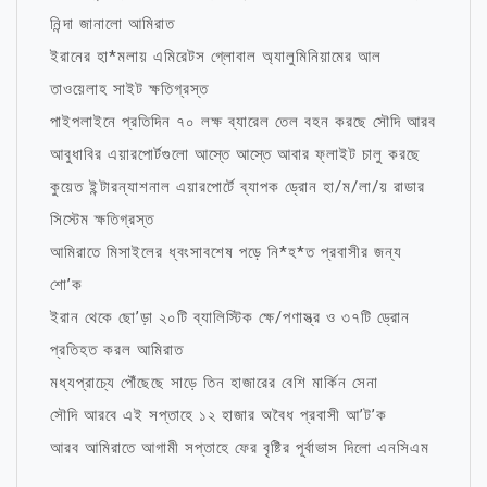
নিন্দা জানালো আমিরাত
ইরানের হা*মলায় এমিরেটস গ্লোবাল অ্যালুমিনিয়ামের আল
তাওয়েলাহ সাইট ক্ষতিগ্রস্ত
পাইপলাইনে প্রতিদিন ৭০ লক্ষ ব্যারেল তেল বহন করছে সৌদি আরব
আবুধাবির এয়ারপোর্টগুলো আস্তে আস্তে আবার ফ্লাইট চালু করছে
কুয়েত ইন্টারন্যাশনাল এয়ারপোর্টে ব্যাপক ড্রোন হা/ম/লা/য় রাডার
সিস্টেম ক্ষতিগ্রস্ত
আমিরাতে মিসাইলের ধ্বংসাবশেষ পড়ে নি*হ*ত প্রবাসীর জন্য
শো’ক
ইরান থেকে ছো’ড়া ২০টি ব্যালিস্টিক ক্ষে/পণাস্ত্র ও ৩৭টি ড্রোন
প্রতিহত করল আমিরাত
মধ্যপ্রাচ্যে পৌঁছেছে সাড়ে তিন হাজারের বেশি মার্কিন সেনা
সৌদি আরবে এই সপ্তাহে ১২ হাজার অবৈধ প্রবাসী আ’ট’ক
আরব আমিরাতে আগামী সপ্তাহে ফের বৃষ্টির পূর্বাভাস দিলো এনসিএম