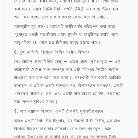
মোডকে সমর্থন করার জন্য, উল্লম্ব বিমানবন্দর বা ভার্টিপোর্ট তৈরি
করা হবে। এয়ার ট্যাক্সি টার্মিনালগুলি DXB-এর কাছে উঠবে বলে
আশা করা হচ্ছে, এবং সেগুলি দেখতে কেমন হবে তা এখানে:
আটলান্টিস দ্য পাম-এ আরেকটি ভার্টিপোর্টের পরিকল্পনা করা হচ্ছে,
প্রধানত একটি চার-সিটের এয়ার ট্যাক্সি যা যাত্রীদের দুবাই থেকে
আবুধাবিতে 10 থেকে 30 মিনিটের মধ্যে উড়তে পারে।
8. বুর্জ আজিজি, বিশ্বের দ্বিতীয় সর্বোচ্চ টাওয়ার
শেখ জায়েদ রোডে নির্মিত হচ্ছে — ওয়ার্ল্ড ট্রেড সেন্টার জুড়ে — এই
কাঠামোটি 2028 সালে সম্পন্ন হলে এটি “বিশ্বের দ্বিতীয় সর্বোচ্চ
টাওয়ার” হবে বলে আশা করা হচ্ছে। বেসরকারী বিকাশকারী আজিজি
বলেছেন যে এটিতে একটি উল্লম্ব মল, বিলাসবহুল বাসস্থান, একটি
পর্যবেক্ষণ থাকবে। ডেক, এবং একটি সাত তারকা হোটেল, অন্যান্য
উচ্চ-সম্পদ সুবিধার মধ্যে।
9. আল ওয়াসল টাওয়ার, একটি টেকসই সুপারস্ট্রাকচার
আরও একটি নির্মাণাধীন টাওয়ার, যার উচ্চতা 302 মিটার, এছাড়াও
বিশ্বের উচ্চতম কাঠামোর তালিকায় যোগ দিতে প্রস্তুত। আল
ওয়াসল টাওয়ারকে যা আলাদা করে, তা হল এর স্থায়িত্বের উপর