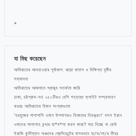
>
যা মিছ করেছেন
আমিরাতের আবহাওয়ার পূর্বাভাস: ঝড়ো বাতাস ও বিক্ষিপ্ত বৃষ্টির
সম্ভাবনা
আমিরাতের আজমানে স্বাস্থ্য সতর্কতা জারি
ঢাকা, চট্টগ্রাম-সহ ২৫০টিরও বেশি গন্তব্যে ফ্লাইট সম্প্রসারণ
করছে আমিরাতের বিমান সংস্থাগুলো
‘হরমুজের পাশাপাশি ওমান উপসাগরও নিজেদের নিয়ন্ত্রণে’ বলল ইরান
ওমানের সালালাহ বন্দরে হা*ম*লা করল কারা? দায় নিচ্ছে না কেউ
ইরাকি কুর্দিস্তান অঞ্চলের প্রেসিডেন্টের বাসভবনে হা/ম/লা/র তীব্র