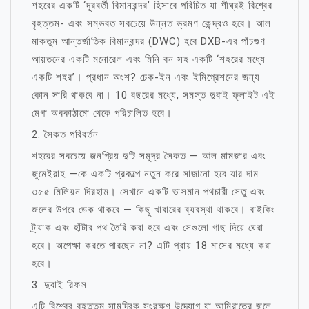
শহরের একটি ‘দূরবর্তী বিমানবন্দর’ হিসাবে পরিচিত যা শীঘ্রই বিশ্বের
বৃহত্তম- এবং সম্ভবত সবচেয়ে উন্নত ভ্রমণ কেন্দ্রও হবে। আল
মাকতুম আন্তর্জাতিক বিমানবন্দর (DWC) হবে DXB-এর পাঁচগুণ
আয়তনের একটি মনোরেল এবং মিনি বন সহ একটি ‘শহরের মধ্যে
একটি শহর’। প্রধান অংশ? চেক-ইন এবং ইমিগ্রেশনের জন্য
কোন সারি থাকবে না। 10 বছরের মধ্যে, সমস্ত দুবাই ফ্লাইট এই
মেগা অবকাঠামো থেকে পরিচালিত হবে।
2. সৈকত পরিবর্তন
শহরের সবচেয়ে জনপ্রিয় দুটি সমুদ্র সৈকত — আল মামজার এবং
জুমেইরাহ —কে একটি প্রকল্পে নতুন করে সাজানো হবে যার দাম
৩৫৫ মিলিয়ন দিরহাম। সেখানে একটি ভাসমান পথচারী সেতু এবং
জলের উপরে ডেক থাকবে — কিছু খাবারের ব্যবস্থা থাকবে। বাইকিং
ট্র্যাক এবং হাঁটার পথ তৈরি করা হবে এবং সেগুলো গাছ দিয়ে ঘেরা
হবে। অপেক্ষা করতে পারছেন না? এটি প্রায় 18 মাসের মধ্যে করা
হবে।
3. দুবাই রিফস
এটি বিশ্বের বৃহত্তম সামুদ্রিক সংরক্ষণ উদ্যোগ যা আমিরাতের জলে