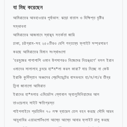
যা মিছ করেছেন
আমিরাতের আবহাওয়ার পূর্বাভাস: ঝড়ো বাতাস ও বিক্ষিপ্ত বৃষ্টির
সম্ভাবনা
আমিরাতের আজমানে স্বাস্থ্য সতর্কতা জারি
ঢাকা, চট্টগ্রাম-সহ ২৫০টিরও বেশি গন্তব্যে ফ্লাইট সম্প্রসারণ
করছে আমিরাতের বিমান সংস্থাগুলো
‘হরমুজের পাশাপাশি ওমান উপসাগরও নিজেদের নিয়ন্ত্রণে’ বলল ইরান
ওমানের সালালাহ বন্দরে হা*ম*লা করল কারা? দায় নিচ্ছে না কেউ
ইরাকি কুর্দিস্তান অঞ্চলের প্রেসিডেন্টের বাসভবনে হা/ম/লা/র তীব্র
নিন্দা জানালো আমিরাত
ইরানের হা*মলায় এমিরেটস গ্লোবাল অ্যালুমিনিয়ামের আল
তাওয়েলাহ সাইট ক্ষতিগ্রস্ত
পাইপলাইনে প্রতিদিন ৭০ লক্ষ ব্যারেল তেল বহন করছে সৌদি আরব
আবুধাবির এয়ারপোর্টগুলো আস্তে আস্তে আবার ফ্লাইট চালু করছে