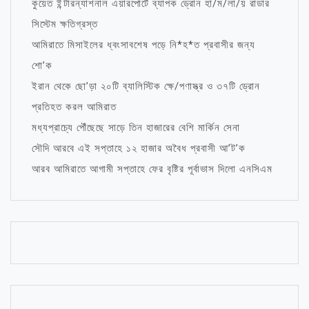
কুয়েত ইন্টারন্যাশনাল এয়ারপোর্টে ব্যাপক ড্রোন হা/ম/লা/য় রাডার
সিস্টেম ক্ষতিগ্রস্ত
আমিরাতে মিসাইলের ধ্বংসাবশেষ পড়ে নি*হ*ত প্রবাসীর জন্য
শো’ক
ইরান থেকে ছো’ড়া ২০টি ব্যালিস্টিক ক্ষে/পণাস্ত্র ও ৩৭টি ড্রোন
প্রতিহত করল আমিরাত
মধ্যপ্রাচ্যে পৌঁছেছে সাড়ে তিন হাজারের বেশি মার্কিন সেনা
সৌদি আরবে এই সপ্তাহে ১২ হাজার অবৈধ প্রবাসী আ’ট’ক
আরব আমিরাতে আগামী সপ্তাহে ফের বৃষ্টির পূর্বাভাস দিলো এনসিএম