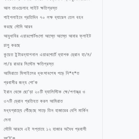
আল তাওয়েলাহ সাইট ক্ষতিগ্রস্ত
পাইপলাইনে প্রতিদিন ৭০ লক্ষ ব্যারেল তেল বহন
করছে সৌদি আরব
আবুধাবির এয়ারপোর্টগুলো আস্তে আস্তে আবার ফ্লাইট
চালু করছে
কুয়েত ইন্টারন্যাশনাল এয়ারপোর্টে ব্যাপক ড্রোন হা/ম/
লা/য় রাডার সিস্টেম ক্ষতিগ্রস্ত
আমিরাতে মিসাইলের ধ্বংসাবশেষ পড়ে নি*হ*ত
প্রবাসীর জন্য শো’ক
ইরান থেকে ছো’ড়া ২০টি ব্যালিস্টিক ক্ষে/পণাস্ত্র ও
৩৭টি ড্রোন প্রতিহত করল আমিরাত
মধ্যপ্রাচ্যে পৌঁছেছে সাড়ে তিন হাজারের বেশি মার্কিন
সেনা
সৌদি আরবে এই সপ্তাহে ১২ হাজার অবৈধ প্রবাসী
আ’ট’ক