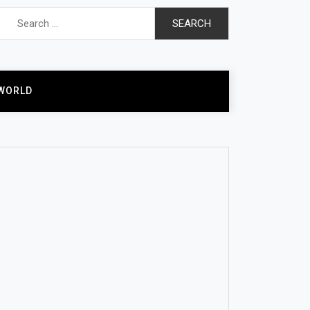
Search
for:
WORLD