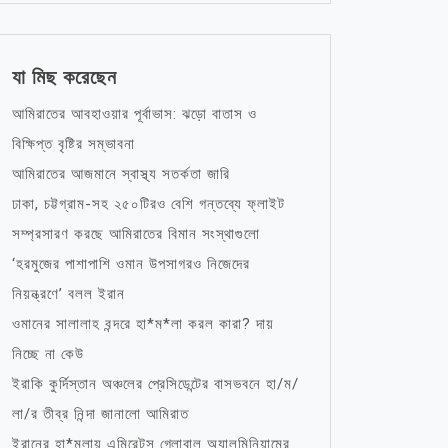
যা মিছ করেছেন
আমিরাতের আবহাওয়ার পূর্বাভাস: ঝড়ো বাতাস ও
বিক্ষিপ্ত বৃষ্টির সম্ভাবনা
আমিরাতের আজমানে স্বাস্থ্য সতর্কতা জারি
ঢাকা, চট্টগ্রাম-সহ ২৫০টিরও বেশি গন্তব্যে ফ্লাইট
সম্প্রসারণ করছে আমিরাতের বিমান সংস্থাগুলো
‘হরমুজের পাশাপাশি ওমান উপসাগরও নিজেদের
নিয়ন্ত্রণে’ বলল ইরান
ওমানের সালালাহ বন্দরে হা*ম*লা করল কারা? দায়
নিচ্ছে না কেউ
ইরাকি কুর্দিস্তান অঞ্চলের প্রেসিডেন্টের বাসভবনে হা/ম/
লা/র তীব্র নিন্দা জানালো আমিরাত
ইরানের হা*মলায় এমিরেটস গ্লোবাল অ্যালুমিনিয়ামের