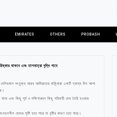
EMIRATES
OTHERS
PROBASH
কার থাকবে এবং তাপমাত্রা বৃদ্ধি পাবে
বেশিরভাগ সংযুক্ত আরব আমিরাতের বাসিন্দারা একটি ন্যায্য দিন আশা
রে।
াবে এবং কিছু পূর্ব ও দক্ষিণাঞ্চলে কিছু পরিবাহী মেঘ তৈরি হওয়ার
রণ সংবহনশীল মেঘের সৃষ্টি হতে পারে যা বৃষ্টির কারণ হতে পারে।