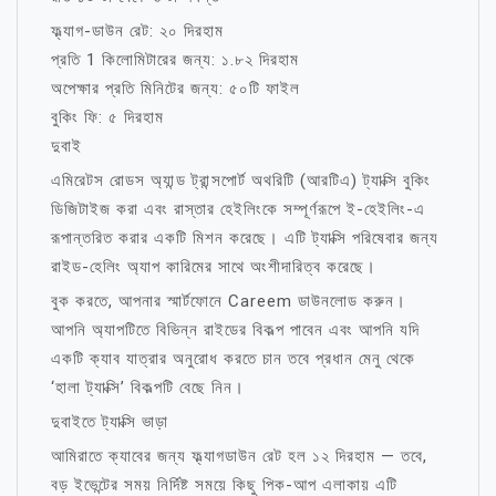
ফ্ল্যাগ-ডাউন রেট: ২০ দিরহাম
প্রতি 1 কিলোমিটারের জন্য: ১.৮২ দিরহাম
অপেক্ষার প্রতি মিনিটের জন্য: ৫০টি ফাইল
বুকিং ফি: ৫ দিরহাম
দুবাই
এমিরেটস রোডস অ্যান্ড ট্রান্সপোর্ট অথরিটি (আরটিএ) ট্যাক্সি বুকিং
ডিজিটাইজ করা এবং রাস্তার হেইলিংকে সম্পূর্ণরূপে ই-হেইলিং-এ
রূপান্তরিত করার একটি মিশন করেছে। এটি ট্যাক্সি পরিষেবার জন্য
রাইড-হেলিং অ্যাপ কারিমের সাথে অংশীদারিত্ব করেছে।
বুক করতে, আপনার স্মার্টফোনে Careem ডাউনলোড করুন।
আপনি অ্যাপটিতে বিভিন্ন রাইডের বিকল্প পাবেন এবং আপনি যদি
একটি ক্যাব যাত্রার অনুরোধ করতে চান তবে প্রধান মেনু থেকে
‘হালা ট্যাক্সি’ বিকল্পটি বেছে নিন।
দুবাইতে ট্যাক্সি ভাড়া
আমিরাতে ক্যাবের জন্য ফ্ল্যাগডাউন রেট হল ১২ দিরহাম — তবে,
বড় ইভেন্টের সময় নির্দিষ্ট সময়ে কিছু পিক-আপ এলাকায় এটি