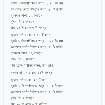
প্রতি ১ কিলোমিটারের জন্য: ১.৮২ দিরহাম
অপেক্ষার প্রতি মিনিটের জন্য: ৫০টি ফাইল
ন্যূনতম ভাড়া: ১২ দিরহাম
বুকিং ফি: ৪ দিরহাম
রাত ১০ টা থেকে ৬ টা পর্যন্ত
ফ্ল্যাগ-ডাউন রেট: ৫.৫০ দিরহাম
প্রতি ১ কিলোমিটারের জন্য: ১.৮২ দিরহাম
অপেক্ষার প্রতি মিনিটের জন্য: ৫০টি ফাইল
ন্যূনতম ভাড়া: ১২ দিরহাম
বুকিং ফি: ৫ দিরহাম
বিমানবন্দর ট্যাক্সির জন্য, হার বেশি:
সকাল ৬টা থেকে রাত ১০টা পর্যন্ত
ফ্ল্যাগ-ডাউন রেট: ২০ দিরহাম
প্রতি 1 কিলোমিটারের জন্য: ১.৮২ দিরহাম
অপেক্ষার প্রতি মিনিটের জন্য: ৫০টি ফাইল
বুকিং ফি: ৪ দিরহাম
রাত ১০ টা থেকে ৬ টা পর্যন্ত