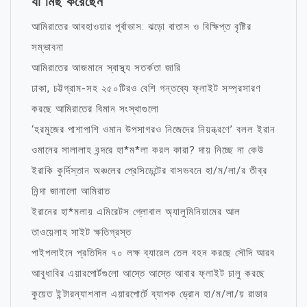
যা মিছ করেছেন
আমিরাতের আবহাওয়ার পূর্বাভাস: ঝড়ো বাতাস ও বিক্ষিপ্ত বৃষ্টির
সম্ভাবনা
আমিরাতের আজমানে স্বাস্থ্য সতর্কতা জারি
ঢাকা, চট্টগ্রাম-সহ ২৫০টিরও বেশি গন্তব্যে ফ্লাইট সম্প্রসারণ
করছে আমিরাতের বিমান সংস্থাগুলো
‘হরমুজের পাশাপাশি ওমান উপসাগরও নিজেদের নিয়ন্ত্রণে’ বলল ইরান
ওমানের সালালাহ বন্দরে হা*ম*লা করল কারা? দায় নিচ্ছে না কেউ
ইরাকি কুর্দিস্তান অঞ্চলের প্রেসিডেন্টের বাসভবনে হা/ম/লা/র তীব্র
নিন্দা জানালো আমিরাত
ইরানের হা*মলায় এমিরেটস গ্লোবাল অ্যালুমিনিয়ামের আল
তাওয়েলাহ সাইট ক্ষতিগ্রস্ত
পাইপলাইনে প্রতিদিন ৭০ লক্ষ ব্যারেল তেল বহন করছে সৌদি আরব
আবুধাবির এয়ারপোর্টগুলো আস্তে আস্তে আবার ফ্লাইট চালু করছে
কুয়েত ইন্টারন্যাশনাল এয়ারপোর্টে ব্যাপক ড্রোন হা/ম/লা/য় রাডার