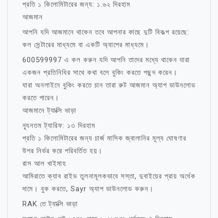
প্রতি ১ কিলোমিটারের জন্য: ১.৬২ দিরহাম
আজমান
আপনি যদি আজমানে থাকেন তবে আপনার কাছে দুটি বিকল্প রয়েছে:
কল সেন্টারের মাধ্যমে বা একটি অ্যাপের মাধ্যমে।
600599997 এ কল করুন যদি আপনি তাদের মধ্যে থাকেন যারা
একজন প্রতিনিধির সাথে কথা বলে বুকিং করতে পছন্দ করেন।
যারা অনলাইনে বুকিং করতে চান তারা রুট আজমান অ্যাপ ডাউনলোড
করতে পারেন।
আজমানে ট্যাক্সি ভাড়া
ন্যূনতম ট্যারিফ: ১৩ দিরহাম
প্রতি ১ কিলোমিটারের জন্য চার্জ মাসিক জ্বালানির মূল্য ঘোষণার
উপর নির্ভর করে পরিবর্তিত হয়।
রাস আল খাইমাহ
আমিরাতে ক্যাব রাইড তুলনামূলকভাবে সস্তা, দুবাইয়ের প্রায় অর্ধেক
দামে। বুক করতে, Sayr অ্যাপ ডাউনলোড করুন।
RAK তে ট্যাক্সি ভাড়া