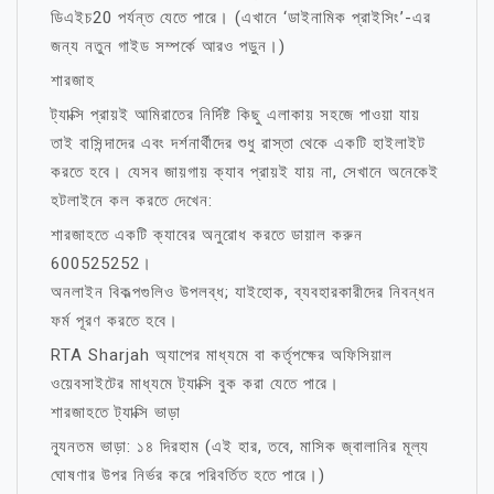
ডিএইচ20 পর্যন্ত যেতে পারে। (এখানে ‘ডাইনামিক প্রাইসিং’-এর
জন্য নতুন গাইড সম্পর্কে আরও পড়ুন।)
শারজাহ
ট্যাক্সি প্রায়ই আমিরাতের নির্দিষ্ট কিছু এলাকায় সহজে পাওয়া যায়
তাই বাসিন্দাদের এবং দর্শনার্থীদের শুধু রাস্তা থেকে একটি হাইলাইট
করতে হবে। যেসব জায়গায় ক্যাব প্রায়ই যায় না, সেখানে অনেকেই
হটলাইনে কল করতে দেখেন:
শারজাহতে একটি ক্যাবের অনুরোধ করতে ডায়াল করুন
600525252।
অনলাইন বিকল্পগুলিও উপলব্ধ; যাইহোক, ব্যবহারকারীদের নিবন্ধন
ফর্ম পূরণ করতে হবে।
RTA Sharjah অ্যাপের মাধ্যমে বা কর্তৃপক্ষের অফিসিয়াল
ওয়েবসাইটের মাধ্যমে ট্যাক্সি বুক করা যেতে পারে।
শারজাহতে ট্যাক্সি ভাড়া
ন্যূনতম ভাড়া: ১৪ দিরহাম (এই হার, তবে, মাসিক জ্বালানির মূল্য
ঘোষণার উপর নির্ভর করে পরিবর্তিত হতে পারে।)