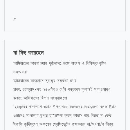
>
যা মিছ করেছেন
আমিরাতের আবহাওয়ার পূর্বাভাস: ঝড়ো বাতাস ও বিক্ষিপ্ত বৃষ্টির
সম্ভাবনা
আমিরাতের আজমানে স্বাস্থ্য সতর্কতা জারি
ঢাকা, চট্টগ্রাম-সহ ২৫০টিরও বেশি গন্তব্যে ফ্লাইট সম্প্রসারণ
করছে আমিরাতের বিমান সংস্থাগুলো
‘হরমুজের পাশাপাশি ওমান উপসাগরও নিজেদের নিয়ন্ত্রণে’ বলল ইরান
ওমানের সালালাহ বন্দরে হা*ম*লা করল কারা? দায় নিচ্ছে না কেউ
ইরাকি কুর্দিস্তান অঞ্চলের প্রেসিডেন্টের বাসভবনে হা/ম/লা/র তীব্র