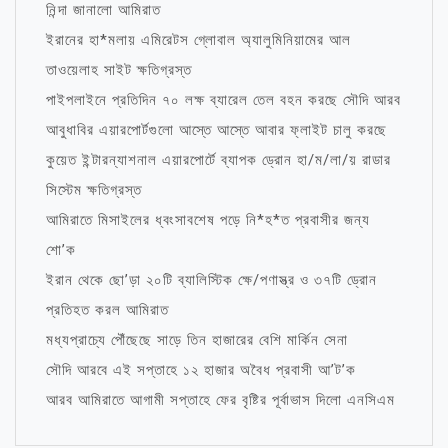
নিন্দা জানালো আমিরাত
ইরানের হা*মলায় এমিরেটস গ্লোবাল অ্যালুমিনিয়ামের আল
তাওয়েলাহ সাইট ক্ষতিগ্রস্ত
পাইপলাইনে প্রতিদিন ৭০ লক্ষ ব্যারেল তেল বহন করছে সৌদি আরব
আবুধাবির এয়ারপোর্টগুলো আস্তে আস্তে আবার ফ্লাইট চালু করছে
কুয়েত ইন্টারন্যাশনাল এয়ারপোর্টে ব্যাপক ড্রোন হা/ম/লা/য় রাডার
সিস্টেম ক্ষতিগ্রস্ত
আমিরাতে মিসাইলের ধ্বংসাবশেষ পড়ে নি*হ*ত প্রবাসীর জন্য
শো’ক
ইরান থেকে ছো’ড়া ২০টি ব্যালিস্টিক ক্ষে/পণাস্ত্র ও ৩৭টি ড্রোন
প্রতিহত করল আমিরাত
মধ্যপ্রাচ্যে পৌঁছেছে সাড়ে তিন হাজারের বেশি মার্কিন সেনা
সৌদি আরবে এই সপ্তাহে ১২ হাজার অবৈধ প্রবাসী আ’ট’ক
আরব আমিরাতে আগামী সপ্তাহে ফের বৃষ্টির পূর্বাভাস দিলো এনসিএম