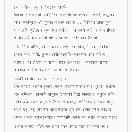
৫০ মিলিয়ন ফুলের মিরাকেল গার্ডেন
পরদিন বিকেলবেলা দুবাই মিরাকেল গার্ডেনে গেলাম। দুবাই ল্যান্ডের
কাছে অবস্থিত এই ফুলের বাগানে রয়েছে ৫০ মিলিয়ন তাজা ফুল।
যা গাছেই ফুটেছে। ফুল দিয়ে তৈরি নানান রকম কার্টুন। বাগানটিতে
পা রাখতেই এক ভালো লাগার আবেশে মনটা ভরে উঠলো।
নারী, মিকি মাউস, মানব অবয়ব আপনাকে কাছে টানবে। কেটলি,
চায়ের কাপ, হাতি, ফুলের তৈরি ঘরবাড়ি স্থাপনায় চোখ আটকে
যাচ্ছে। মন চাইছে না বাগান থেকে বের হতে। অবশেষে বাগানে
সারাদিন কাটিয়ে সন্ধ্যায় বের বাসায় ফিরলাম।
ডেজার্ট সাফারি যেন সোনালি বালুচর
রাত কাটিয়ে পরদিন ঘুরতে গেলাম ডেজার্ট সাফারিতে। প্রথম দেখাতে
মনে হচ্ছিলো, সোনালি বালুচর হাতছানি দিয়ে ডাকছে। বালুতে গাড়ি
চড়ার অন্যরকম অনুভূতি উপভোগ করছেন পর্যটকেরা। মরুর বালুর
মধ্যে উঁচু-নিচু জায়গায় দ্রুতগতিতে ছুটে চলা ফোর হুইল গাড়িতে
চড়তে চড়তে অ্যাডভেঞ্চারের পাশাপাশি একটু ভয় ভয়ও লাগতে পারে।
এখানে আগত পর্যটকদের জন্য নাচ-গানের আয়োজন করা হয়।