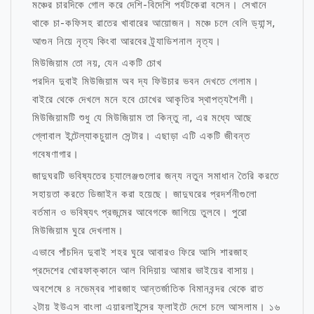
মঞ্চের চারদিকে গোল করে দেশি-বিদেশি পর্যটকেরা বসেন। সেখানে
থাকে চা-কফিসহ রাতের খাবারের আয়োজন। মঞ্চে চলে বেলি ড্যান্স,
আগুন নিয়ে নৃত্য কিংবা আরবের ট্র্যাডিশনাল নৃত্য।
মিউজিয়াম তো নয়, যেন একটি চোখ
পরদিন দুবাই মিউজিয়াম অব দ্য ফিউচার ভবন দেখতে গেলাম।
বাইরে থেকে দেখলে মনে হবে চোখের আকৃতির স্থাপত্যশৈলী।
মিউজিয়ামটি শুধু যে মিউজিয়াম তা কিন্তু না, এর মধ্যে আছে
গ্লোবাল ইন্টেল্যাকচুয়াল সেন্টার। এছাড়া এটি একটি জীবন্ত
গবেষণাগার।
জাদুঘরটি ভবিষ্যতের চ্যালেঞ্জগুলোর জন্য নতুন সমাধান তৈরি করতে
সহায়তা করতে ডিজাইন করা হয়েছে। জাদুঘরের প্রদর্শনীগুলো
বর্তমান ও ভবিষ্যৎ প্রজন্মের আবেগকে জাগিয়ে তুলবে। পুরো
মিউজিয়াম ঘুরে দেখলাম।
এভাবে পাঁচদিন দুবাই শহর ঘুরে আবারও ফিরে আসি শারজাহ
প্রদেশের খোরফাক্কানে আল বিদিয়ায় আমার ভাইয়ের বাসায়।
অবশেষে ৪ নভেম্বর শারজাহ আন্তর্জাতিক বিমানবন্দর থেকে রাত
২টায় ইউএস বাংলা এয়ারলাইন্সের ফ্লাইটে দেশে চলে আসলাম। ১৬