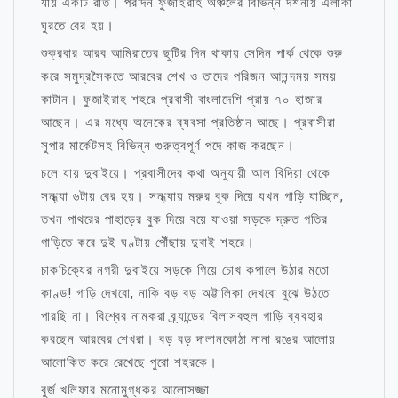
যায় একটি রাত। পরদিন ফুজাইরাহ অঞ্চলের বিভিন্ন দর্শনীয় এলাকা
ঘুরতে বের হয়।
শুক্রবার আরব আমিরাতের ছুটির দিন থাকায় সেদিন পার্ক থেকে শুরু
করে সমুদ্রসৈকতে আরবের শেখ ও তাদের পরিজন আনন্দময় সময়
কাটান। ফুজাইরাহ শহরে প্রবাসী বাংলাদেশি প্রায় ৭০ হাজার
আছেন। এর মধ্যে অনেকের ব্যবসা প্রতিষ্ঠান আছে। প্রবাসীরা
সুপার মার্কেটসহ বিভিন্ন গুরুত্বপূর্ণ পদে কাজ করছেন।
চলে যায় দুবাইয়ে। প্রবাসীদের কথা অনুযায়ী আল বিদিয়া থেকে
সন্ধ্যা ৬টায় বের হয়। সন্ধ্যায় মরুর বুক দিয়ে যখন গাড়ি যাচ্ছিন,
তখন পাথরের পাহাড়ের বুক দিয়ে বয়ে যাওয়া সড়কে দ্রুত গতির
গাড়িতে করে দুই ঘণ্টায় পৌঁছায় দুবাই শহরে।
চাকচিক্যের নগরী দুবাইয়ে সড়কে গিয়ে চোখ কপালে উঠার মতো
কাণ্ড! গাড়ি দেখবো, নাকি বড় বড় অট্টালিকা দেখবো বুঝে উঠতে
পারছি না। বিশ্বের নামকরা ব্র্যান্ডের বিলাসবহুল গাড়ি ব্যবহার
করছেন আরবের শেখরা। বড় বড় দালানকোঠা নানা রঙের আলোয়
আলোকিত করে রেখেছে পুরো শহরকে।
বুর্জ খলিফার মনোমুগ্ধকর আলোসজ্জা