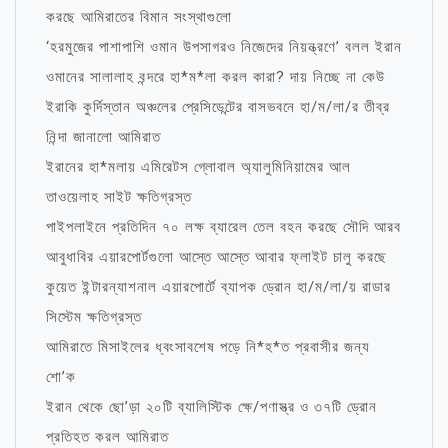
করছে আমিরাতের বিমান সংস্থাগুলো
‘হরমুজের পাশাপাশি ওমান উপসাগরও নিজেদের নিয়ন্ত্রণে’ বলল ইরান
ওমানের সালালাহ বন্দরে হা*ম*লা করল কারা? দায় নিচ্ছে না কেউ
ইরাকি কুর্দিস্তান অঞ্চলের প্রেসিডেন্টের বাসভবনে হা/ম/লা/র তীব্র
নিন্দা জানালো আমিরাত
ইরানের হা*মলায় এমিরেটস গ্লোবাল অ্যালুমিনিয়ামের আল
তাওয়েলাহ সাইট ক্ষতিগ্রস্ত
পাইপলাইনে প্রতিদিন ৭০ লক্ষ ব্যারেল তেল বহন করছে সৌদি আরব
আবুধাবির এয়ারপোর্টগুলো আস্তে আস্তে আবার ফ্লাইট চালু করছে
কুয়েত ইন্টারন্যাশনাল এয়ারপোর্টে ব্যাপক ড্রোন হা/ম/লা/য় রাডার
সিস্টেম ক্ষতিগ্রস্ত
আমিরাতে মিসাইলের ধ্বংসাবশেষ পড়ে নি*হ*ত প্রবাসীর জন্য
শো’ক
ইরান থেকে ছো’ড়া ২০টি ব্যালিস্টিক ক্ষে/পণাস্ত্র ও ৩৭টি ড্রোন
প্রতিহত করল আমিরাত