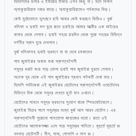
বিদেশিদের ডলার ও ইউরোর টাকায় এসব কিছু না। মলে বিশাল
অ্যাকুয়ারিয়াম নজর কাড়ে। অ্যাকুয়ারিয়ামেও পর্যকদের ভিড়।
কেউ মুঠোফোনে তুলছেন ছবি আবার কেউ করছেন ভিডিও। বুর্জ
খলিফা ও দুবাই মল ঘুরে রাতে দুবাইয়ে আমার আত্মীয় এক ভাইয়ের
বাসায় থেকে গেলাম। দুবাই শহরে চারদিন থেকে পুরো শহরের বিভিন্ন
দর্শনীয় স্থান ঘুরে দেখলাম।
বুর্জ খলিফাসহ দুবাই ভ্রমণে যা যা দেখে চমকাবেন
পাম জুমাইরার অবাক করা স্থাপত্যশৈলী
সমুদ্র ভরাট করে গড়ে তোলা দুবাই পাম জুমাইরা ঘুরতে গেলাম।
অনেক দূর থেকে এই পাম জুমাইরার প্রধান ফটকটি দেখা যায়।
বিদেশি পর্যটকেরা এই জুমাইরার হোটেলের স্থাপত্যশৈলী ওহোটেলের
বিভিন্ন দিক থেকে সমুদ্র দেখতে ছুটে যান এখানে।
হোটেলের সামনে সমুদ্র ভ্রমণের সুযোগ থাকে স্পিডবোটযোগে।
জুমেইরা বিচের পাশে সমুদ্রের মধ্যে বুর্জ আল আরব হোটেল। এর
স্থাপত্যশৈলী পুরোনো পালতোলা জাহাজের মতো। রাতে এই
হোটেলের আলোকসজ্জা এসে পড়ে সমুদ্রের পানিতে। মূহুর্তে মূহুর্তে রং
বদলায় হোটেলটি। নীল, সাদা, গোলাপি ও লাল রং।