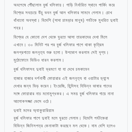
অবশেষে পৌঁছালাম বুর্জ খলিফায়। গাড়ি নির্ধারিত স্থানে পার্কিং করে
বিশ্বের সবচেয়ে উঁচু ভবন বুর্জ আল খলিফার সামনে গেলাম। চোখ
ধাঁধানো অবস্থা। বিদেশি (সাদা চামড়ার মানুষ) পর্যটকে মুখরিত দুবাই
শহর।
বিশ্বের যে কোনো দেশ থেকে ঘুরতে আসা তারকাদের দেখা মিলে
এখানে। ৩০ মিনিট পর পর বুর্জ খলিফার পাশে থাকা কৃত্রিম
জলপ্রপাতে জলনৃত্য শুরু হলো। উপভোগ করলাম সেই দৃশ্য।
মুঠোফোনে ভিডিও ধারন করলাম।
বুর্জ খলিফাসহ দুবাই ভ্রমণে যা যা দেখে চমকাবেন
হাজার হাজার দর্শনার্থী ফোয়ারার এই জলনৃত্য বা ওয়াটার ড্যান্স
দেখার জন্য ভিড় করেন। ইংরেজি, হিন্দিসহ বিভিন্ন ভাষার গানের
সঙ্গে ফোয়ারার নাচ মনোমুগ্ধকর। এ সময় বুর্জ খলিফার গায়ে নানা
আলোকসজ্জা ভেসে ওঠে।
দুবাই মলের অ্যাকুয়ারিয়াম
বুর্জ খলিফার পাশে দুবাই মলে ঘুরতে গেলাম। বিদেশি পর্যটকেরা
বিভিন্ন জিনিসপত্র কেনাকাটা করছেন মল থেকে। দাম বেশি হলেও