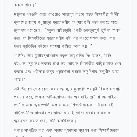
করতে পারে।”
মডুলার বইগুলি বেছে নেওয়াও সাহায্য করবে যাতে শিক্ষার্থীরা নির্দিষ্ট
ক্লাসের জন্য শুধুমাত্র প্রয়োজনীয় অধ্যায়গুলি বহন করতে পারে,
ক্র্যাগস বলেছেন। “স্কুল লাইব্রেরি একটি গুরুত্বপূর্ণ ভূমিকা পালন
করে, যা শিক্ষার্থীদের প্রয়োজনীয় বই ধার করতে সক্ষম করে, যার
ফলে প্রতিদিন বইয়ের সংখ্যা কমিয়ে আনা হয়।”
শাইনিং স্টার ইন্টারন্যাশনাল স্কুল আবুধাবির সিং বলেন, “যদি
বইগুলো স্কুলের লকারে রাখা হয়, তাহলে শিক্ষার্থীরা বাড়ির কাজ শেষ
করতে এবং পরীক্ষার জন্য পড়াশোনা করতে অসুবিধার সম্মুখীন হতে
পারে।”
এই উদ্বেগ মোকাবেলা করার জন্য, স্কুলগুলি প্রায়ই বিকল্প সমাধান
প্রদান করে, শিক্ষক ডাউনলোডযোগ্য অ্যাসাইনমেন্ট বা অনলাইন
পোর্টাল এবং অ্যাপগুলি অফার করে, শিক্ষার্থীদেরকে শারীরিক বই
বাড়িতে নিয়ে যাওয়ার প্রয়োজন ছাড়াই হোমওয়ার্কের কাজগুলি
অ্যাক্সেস করতে দেয়, তিনি বলেছিলেন।
লকার সংগঠিত করা এবং স্বচ্ছ ব্যবস্থা স্থাপন করা শিক্ষার্থীদেরকে