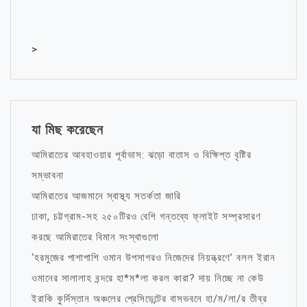
>
যা মিছ করেছেন
আমিরাতের আবহাওয়ার পূর্বাভাস: ঝড়ো বাতাস ও বিক্ষিপ্ত বৃষ্টির
সম্ভাবনা
আমিরাতের আজমানে স্বাস্থ্য সতর্কতা জারি
ঢাকা, চট্টগ্রাম-সহ ২৫০টিরও বেশি গন্তব্যে ফ্লাইট সম্প্রসারণ
করছে আমিরাতের বিমান সংস্থাগুলো
‘হরমুজের পাশাপাশি ওমান উপসাগরও নিজেদের নিয়ন্ত্রণে’ বলল ইরান
ওমানের সালালাহ বন্দরে হা*ম*লা করল কারা? দায় নিচ্ছে না কেউ
ইরাকি কুর্দিস্তান অঞ্চলের প্রেসিডেন্টের বাসভবনে হা/ম/লা/র তীব্র