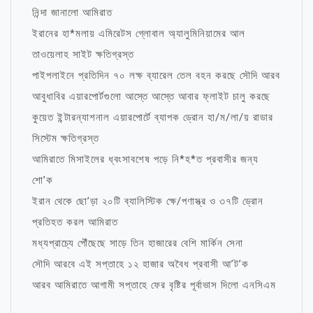
নিন্দা জানালো আমিরাত
ইরানের হা*মলায় এমিরেটস গ্লোবাল অ্যালুমিনিয়ামের আল
তাওয়েলাহ সাইট ক্ষতিগ্রস্ত
পাইপলাইনে প্রতিদিন ৭০ লক্ষ ব্যারেল তেল বহন করছে সৌদি আরব
আবুধাবির এয়ারপোর্টগুলো আস্তে আস্তে আবার ফ্লাইট চালু করছে
কুয়েত ইন্টারন্যাশনাল এয়ারপোর্টে ব্যাপক ড্রোন হা/ম/লা/য় রাডার
সিস্টেম ক্ষতিগ্রস্ত
আমিরাতে মিসাইলের ধ্বংসাবশেষ পড়ে নি*হ*ত প্রবাসীর জন্য
শো’ক
ইরান থেকে ছো’ড়া ২০টি ব্যালিস্টিক ক্ষে/পণাস্ত্র ও ৩৭টি ড্রোন
প্রতিহত করল আমিরাত
মধ্যপ্রাচ্যে পৌঁছেছে সাড়ে তিন হাজারের বেশি মার্কিন সেনা
সৌদি আরবে এই সপ্তাহে ১২ হাজার অবৈধ প্রবাসী আ’ট’ক
আরব আমিরাতে আগামী সপ্তাহে ফের বৃষ্টির পূর্বাভাস দিলো এনসিএম