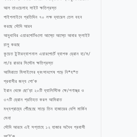
আল তাওয়েলাহ সাইট ক্ষতিগ্রস্ত
পাইপলাইনে প্রতিদিন ৭০ লক্ষ ব্যারেল তেল বহন
করছে সৌদি আরব
আবুধাবির এয়ারপোর্টগুলো আস্তে আস্তে আবার ফ্লাইট
চালু করছে
কুয়েত ইন্টারন্যাশনাল এয়ারপোর্টে ব্যাপক ড্রোন হা/ম/
লা/য় রাডার সিস্টেম ক্ষতিগ্রস্ত
আমিরাতে মিসাইলের ধ্বংসাবশেষ পড়ে নি*হ*ত
প্রবাসীর জন্য শো’ক
ইরান থেকে ছো’ড়া ২০টি ব্যালিস্টিক ক্ষে/পণাস্ত্র ও
৩৭টি ড্রোন প্রতিহত করল আমিরাত
মধ্যপ্রাচ্যে পৌঁছেছে সাড়ে তিন হাজারের বেশি মার্কিন
সেনা
সৌদি আরবে এই সপ্তাহে ১২ হাজার অবৈধ প্রবাসী
আ’ট’ক