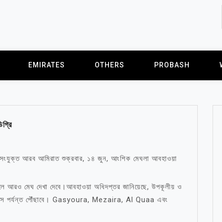
EMIRATES
OTHERS
PROBASH
িগ্রি
 সংযুক্ত আরব আমিরাত শুক্রবার, ১৪ জুন, আংশিক মেঘলা আবহাওয়া
্চলে আরও মেঘ দেখা দেবে।আবহাওয়া অধিদপ্তর জানিয়েছে, উপকূলীয় ও
িয়াস পর্যন্ত পৌঁছাবে। Gasyoura, Mezaira, Al Quaa এবং