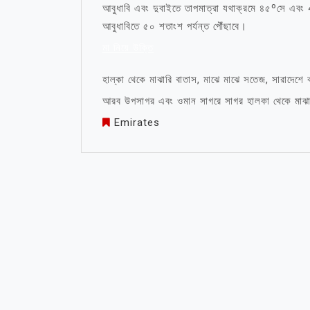
আবুধাবি এবং দুবাইতে তাপমাত্রা যথাক্রমে ৪৫ºসে এবং 4
আবুধাবিতে ৫০ শতাংশ পর্যন্ত পৌঁছাবে।
মা নিয়ে উক্তি
হাল্কা থেকে মাঝারি বাতাস, মাঝে মাঝে সতেজ, সারাদেশে বয
আরব উপসাগর এবং ওমান সাগরে সাগর হালকা থেকে মাঝা
Emirates