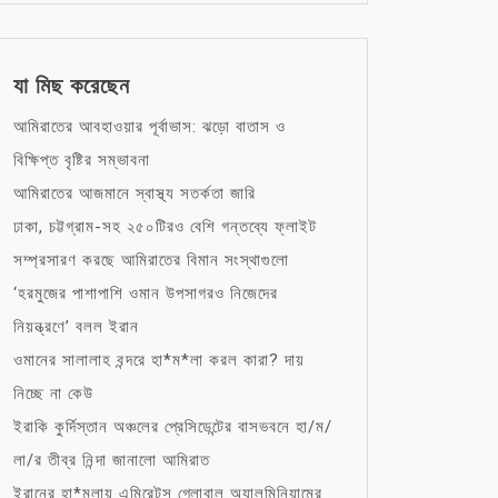
যা মিছ করেছেন
আমিরাতের আবহাওয়ার পূর্বাভাস: ঝড়ো বাতাস ও
বিক্ষিপ্ত বৃষ্টির সম্ভাবনা
আমিরাতের আজমানে স্বাস্থ্য সতর্কতা জারি
ঢাকা, চট্টগ্রাম-সহ ২৫০টিরও বেশি গন্তব্যে ফ্লাইট
সম্প্রসারণ করছে আমিরাতের বিমান সংস্থাগুলো
‘হরমুজের পাশাপাশি ওমান উপসাগরও নিজেদের
নিয়ন্ত্রণে’ বলল ইরান
ওমানের সালালাহ বন্দরে হা*ম*লা করল কারা? দায়
নিচ্ছে না কেউ
ইরাকি কুর্দিস্তান অঞ্চলের প্রেসিডেন্টের বাসভবনে হা/ম/
লা/র তীব্র নিন্দা জানালো আমিরাত
ইরানের হা*মলায় এমিরেটস গ্লোবাল অ্যালুমিনিয়ামের