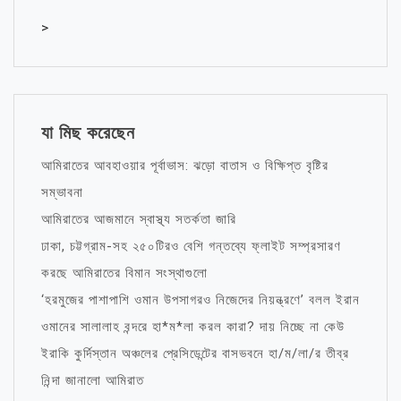
>
যা মিছ করেছেন
আমিরাতের আবহাওয়ার পূর্বাভাস: ঝড়ো বাতাস ও বিক্ষিপ্ত বৃষ্টির
সম্ভাবনা
আমিরাতের আজমানে স্বাস্থ্য সতর্কতা জারি
ঢাকা, চট্টগ্রাম-সহ ২৫০টিরও বেশি গন্তব্যে ফ্লাইট সম্প্রসারণ
করছে আমিরাতের বিমান সংস্থাগুলো
‘হরমুজের পাশাপাশি ওমান উপসাগরও নিজেদের নিয়ন্ত্রণে’ বলল ইরান
ওমানের সালালাহ বন্দরে হা*ম*লা করল কারা? দায় নিচ্ছে না কেউ
ইরাকি কুর্দিস্তান অঞ্চলের প্রেসিডেন্টের বাসভবনে হা/ম/লা/র তীব্র
নিন্দা জানালো আমিরাত