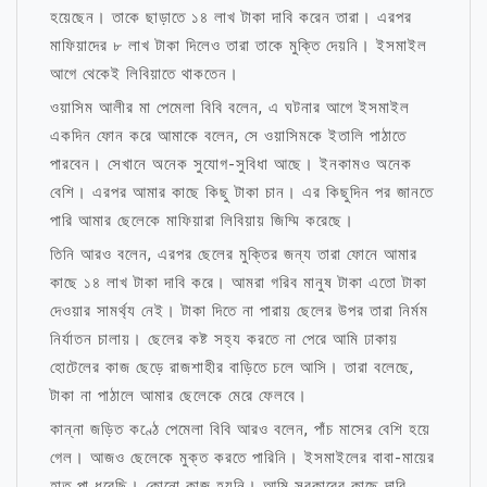
হয়েছেন। তাকে ছাড়াতে ১৪ লাখ টাকা দাবি করেন তারা। এরপর
মাফিয়াদের ৮ লাখ টাকা দিলেও তারা তাকে মুক্তি দেয়নি। ইসমাইল
আগে থেকেই লিবিয়াতে থাকতেন।
ওয়াসিম আলীর মা পেমেলা বিবি বলেন, এ ঘটনার আগে ইসমাইল
একদিন ফোন করে আমাকে বলেন, সে ওয়াসিমকে ইতালি পাঠাতে
পারবেন। সেখানে অনেক সুযোগ-সুবিধা আছে। ইনকামও অনেক
বেশি। এরপর আমার কাছে কিছু টাকা চান। এর কিছুদিন পর জানতে
পারি আমার ছেলেকে মাফিয়ারা লিবিয়ায় জিম্মি করেছে।
তিনি আরও বলেন, এরপর ছেলের মুক্তির জন্য তারা ফোনে আমার
কাছে ১৪ লাখ টাকা দাবি করে। আমরা গরিব মানুষ টাকা এতো টাকা
দেওয়ার সামর্থ্য নেই। টাকা দিতে না পারায় ছেলের উপর তারা নির্মম
নির্যাতন চালায়। ছেলের কষ্ট সহ্য করতে না পেরে আমি ঢাকায়
হোটেলের কাজ ছেড়ে রাজশাহীর বাড়িতে চলে আসি। তারা বলেছে,
টাকা না পাঠালে আমার ছেলেকে মেরে ফেলবে।
কান্না জড়িত কণ্ঠে পেমেলা বিবি আরও বলেন, পাঁচ মাসের বেশি হয়ে
গেল। আজও ছেলেকে মুক্ত করতে পারিনি। ইসমাইলের বাবা-মায়ের
হাত পা ধরেছি। কোনো কাজ হয়নি। আমি সরকারের কাছে দাবি