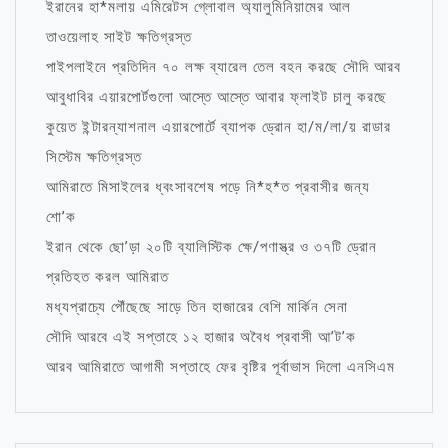
ইরানের হা*মলায় এমিরেটস গ্লোবাল অ্যালুমিনিয়ামের আল
তাওয়েলাহ সাইট ক্ষতিগ্রস্ত
পাইপলাইনে প্রতিদিন ৭০ লক্ষ ব্যারেল তেল বহন করছে সৌদি আরব
আবুধাবির এয়ারপোর্টগুলো আস্তে আস্তে আবার ফ্লাইট চালু করছে
কুয়েত ইন্টারন্যাশনাল এয়ারপোর্টে ব্যাপক ড্রোন হা/ম/লা/য় রাডার
সিস্টেম ক্ষতিগ্রস্ত
আমিরাতে মিসাইলের ধ্বংসাবশেষ পড়ে নি*হ*ত প্রবাসীর জন্য
শো’ক
ইরান থেকে ছো’ড়া ২০টি ব্যালিস্টিক ক্ষে/পণাস্ত্র ও ৩৭টি ড্রোন
প্রতিহত করল আমিরাত
মধ্যপ্রাচ্যে পৌঁছেছে সাড়ে তিন হাজারের বেশি মার্কিন সেনা
সৌদি আরবে এই সপ্তাহে ১২ হাজার অবৈধ প্রবাসী আ’ট’ক
আরব আমিরাতে আগামী সপ্তাহে ফের বৃষ্টির পূর্বাভাস দিলো এনসিএম