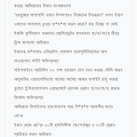
করছে আমিরাতের বিমান সংস্থাগুলো
‘হরমুজের পাশাপাশি ওমান উপসাগরও নিজেদের নিয়ন্ত্রণে’ বলল ইরান
ওমানের সালালাহ বন্দরে হা*ম*লা করল কারা? দায় নিচ্ছে না কেউ
ইরাকি কুর্দিস্তান অঞ্চলের প্রেসিডেন্টের বাসভবনে হা/ম/লা/র তীব্র
নিন্দা জানালো আমিরাত
ইরানের হা*মলায় এমিরেটস গ্লোবাল অ্যালুমিনিয়ামের আল
তাওয়েলাহ সাইট ক্ষতিগ্রস্ত
পাইপলাইনে প্রতিদিন ৭০ লক্ষ ব্যারেল তেল বহন করছে সৌদি আরব
আবুধাবির এয়ারপোর্টগুলো আস্তে আস্তে আবার ফ্লাইট চালু করছে
কুয়েত ইন্টারন্যাশনাল এয়ারপোর্টে ব্যাপক ড্রোন হা/ম/লা/য় রাডার
সিস্টেম ক্ষতিগ্রস্ত
আমিরাতে মিসাইলের ধ্বংসাবশেষ পড়ে নি*হ*ত প্রবাসীর জন্য
শো’ক
ইরান থেকে ছো’ড়া ২০টি ব্যালিস্টিক ক্ষে/পণাস্ত্র ও ৩৭টি ড্রোন
প্রতিহত করল আমিরাত