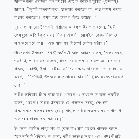
জীবননগরের কেডিকে ইউনিয়নের দেহাটি গ্রামের মুনিয়া (ছদ্মনাম)
জানান, “স্বামী মাদকাসক্ত, রোজগার করতেন না, আর কথায় কথায়
মারধর করতেন। বাধ্য হয়ে তালাক দিতে হয়েছে।”
চুয়াডাঙ্গা সদরের শৈলমারী গ্রামের আরিফুল ইসলাম বলেন, “স্ত্রী
ফেসবুকে অতিরিক্ত সময় দিত। একদিন মোবাইল কেড়ে নিলে সে
রাগ করে চলে যায়। এক মাস পর ডিভোর্স লেটার পাঠায়।”
জীবননগর উপজেলা নির্বাহী কর্মকর্তা আল-আমিন বলেন, “বাল্যবিবাহ,
পরকীয়া, পারিবারিক অজ্ঞতা, হিংসা ও অশিক্ষার কারণে এসব সমস্যা
বাড়ছে। কাজী, ইমাম, ঘটকদের নিয়ে সচেতনতামূলক সভা-সেমিনার
করছি। শিগগিরই উপজেলায় তালাকের কারণ চিহ্নিত করতে পদক্ষেপ
নেব।”
নারীর অধিকার নিয়ে কাজ করা গবেষক ও অধ্যক্ষ সাজেদা পারভীন
বলেন, “সরকার নারীর উন্নয়নে যে পদক্ষেপ নিচ্ছে, সেগুলো
বাস্তবায়নে গুরুত্ব দিতে হবে। তাহলে নারীর ক্ষমতায়নের পাশাপাশি
তালাকের হারও কমে আসবে।”
উপজেলা আলিম মাদ্রাসার অধ্যক্ষ মাওলানা আব্দুল খালেক বলেন,
“ইসলামি বিধিনিষেধ না মানা, ধর্মীয় জ্ঞানের অভাব এবং প*রকীয়াই