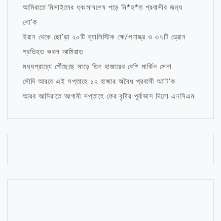
আমিরাতে মিসাইলের ধ্বংসাবশেষ পড়ে নি*হ*ত প্রবাসীর জন্য
শো’ক
ইরান থেকে ছো’ড়া ২০টি ব্যালিস্টিক ক্ষে/পণাস্ত্র ও ৩৭টি ড্রোন
প্রতিহত করল আমিরাত
মধ্যপ্রাচ্যে পৌঁছেছে সাড়ে তিন হাজারের বেশি মার্কিন সেনা
সৌদি আরবে এই সপ্তাহে ১২ হাজার অবৈধ প্রবাসী আ’ট’ক
আরব আমিরাতে আগামী সপ্তাহে ফের বৃষ্টির পূর্বাভাস দিলো এনসিএম