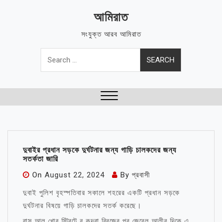
Skip
আমিরাত
to
content
সংযুক্ত আরব আমিরাত
Search
for:
Close
Menu
দুবাইর প্রধান সড়কে দুর্ঘটনার জন্য গাড়ি চালকদের জন্য
সতর্কতা জারি
On
August 22, 2024
By
প্রবাসী
দুবাই পুলিশ বৃহস্পতিবার সকালে শহরের একটি প্রধান সড়কে
দুর্ঘটনার বিষয়ে গাড়ি চালকদের সতর্ক করেছে।
রাস আল খোর স্ট্রিটে বু কদরা ব্রিজের পর জেবেল আলীর দিকে এ