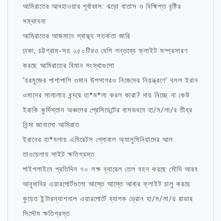
আমিরাতের আবহাওয়ার পূর্বাভাস: ঝড়ো বাতাস ও বিক্ষিপ্ত বৃষ্টির
সম্ভাবনা
আমিরাতের আজমানে স্বাস্থ্য সতর্কতা জারি
ঢাকা, চট্টগ্রাম-সহ ২৫০টিরও বেশি গন্তব্যে ফ্লাইট সম্প্রসারণ
করছে আমিরাতের বিমান সংস্থাগুলো
‘হরমুজের পাশাপাশি ওমান উপসাগরও নিজেদের নিয়ন্ত্রণে’ বলল ইরান
ওমানের সালালাহ বন্দরে হা*ম*লা করল কারা? দায় নিচ্ছে না কেউ
ইরাকি কুর্দিস্তান অঞ্চলের প্রেসিডেন্টের বাসভবনে হা/ম/লা/র তীব্র
নিন্দা জানালো আমিরাত
ইরানের হা*মলায় এমিরেটস গ্লোবাল অ্যালুমিনিয়ামের আল
তাওয়েলাহ সাইট ক্ষতিগ্রস্ত
পাইপলাইনে প্রতিদিন ৭০ লক্ষ ব্যারেল তেল বহন করছে সৌদি আরব
আবুধাবির এয়ারপোর্টগুলো আস্তে আস্তে আবার ফ্লাইট চালু করছে
কুয়েত ইন্টারন্যাশনাল এয়ারপোর্টে ব্যাপক ড্রোন হা/ম/লা/য় রাডার
সিস্টেম ক্ষতিগ্রস্ত