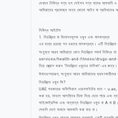
যেখানে নিষিদ্ধ পণ্য হল সেইসব পণ্য যাদের আমদানি ও 
আমিরাতের প্রযোজ্য অন্য কোনো আইন বা প্রবিধানের অ
মা নিয়ে উক্তি
নিষিদ্ধ আইটেম
1. নিয়ন্ত্রিত বা বিনোদনমূলক ওষুধ এবং মাদকদ্রব্য
এর মধ্যে রয়েছে সব ধরনের মাদকদ্রব্য। এটি নিয়ন্ত্রিত 
সংযুক্ত আরব আমিরাতে কোন নিয়ন্ত্রিত পদার্থ নিষি
services/health-and-fitness/drugs-and-cont
নিচে স্ক্রোল করুন ‘নিয়ন্ত্রিত ওষুধের তালিকা’-এর জ
উদাহরণস্বরূপ, সংযুক্ত আরব আমিরাতের ভ্রমণকারীদের 
নিয়ন্ত্রিত ওষুধ কি?
UAE সরকারের অফিসিয়াল ওয়েবসাইটের মতে – u.ae, নিয়ন
করা হয়, তাহলে আসক্তির দিকে নিয়ে যেতে পারে এবং ব্য
সাইকোট্রপিক এবং অন্যান্য নিয়ন্ত্রিত ওষুধ বা A বা B
সেগুলি দেশে অবাধে আমদানি করা যায় না।
নিয়ন্ত্রিত ওষুধ আনতে আপনার অবশ্যই একটি অনুমতি থ