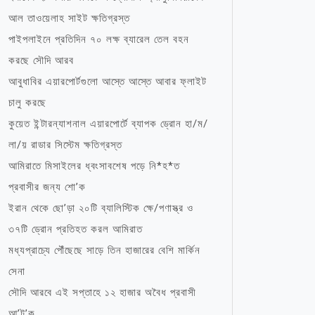
আল তাওয়েলাহ সাইট ক্ষতিগ্রস্ত
পাইপলাইনে প্রতিদিন ৭০ লক্ষ ব্যারেল তেল বহন
করছে সৌদি আরব
আবুধাবির এয়ারপোর্টগুলো আস্তে আস্তে আবার ফ্লাইট
চালু করছে
কুয়েত ইন্টারন্যাশনাল এয়ারপোর্টে ব্যাপক ড্রোন হা/ম/
লা/য় রাডার সিস্টেম ক্ষতিগ্রস্ত
আমিরাতে মিসাইলের ধ্বংসাবশেষ পড়ে নি*হ*ত
প্রবাসীর জন্য শো’ক
ইরান থেকে ছো’ড়া ২০টি ব্যালিস্টিক ক্ষে/পণাস্ত্র ও
৩৭টি ড্রোন প্রতিহত করল আমিরাত
মধ্যপ্রাচ্যে পৌঁছেছে সাড়ে তিন হাজারের বেশি মার্কিন
সেনা
সৌদি আরবে এই সপ্তাহে ১২ হাজার অবৈধ প্রবাসী
আ’ট’ক