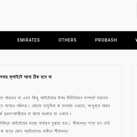
EMIRATES
OTHERS
PROBASH
পনার ফ্লাইটে আনা ঠিক হবে না
ে পারবেন না এমন কিছু আইটেমের উপর বিধিনিষেধ সম্পর্কে সচেতন
্যান্য পণ্যের পরিসর। কোনো অসুবিধা বা সমস্যা এড়াতে, সংযুক্ত আরব
র্কে ভ্রমণকারীদের যা জানা দরকার তা এখানে।
িষিদ্ধ আইটেমের মধ্যে পার্থক্য বুঝতে হবে। সীমাবদ্ধ পণ্য হল সেই
বা অন্য কোন প্রবিধানের অধীনে সীমাবদ্ধ