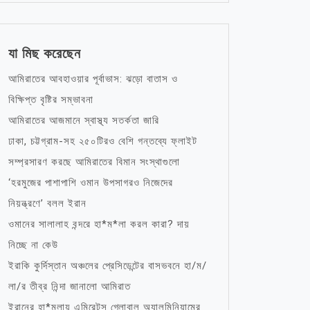
যা মিছ করেছেন
আমিরাতের আবহাওয়ার পূর্বাভাস: ঝড়ো বাতাস ও
বিক্ষিপ্ত বৃষ্টির সম্ভাবনা
আমিরাতের আজমানে স্বাস্থ্য সতর্কতা জারি
ঢাকা, চট্টগ্রাম-সহ ২৫০টিরও বেশি গন্তব্যে ফ্লাইট
সম্প্রসারণ করছে আমিরাতের বিমান সংস্থাগুলো
‘হরমুজের পাশাপাশি ওমান উপসাগরও নিজেদের
নিয়ন্ত্রণে’ বলল ইরান
ওমানের সালালাহ বন্দরে হা*ম*লা করল কারা? দায়
নিচ্ছে না কেউ
ইরাকি কুর্দিস্তান অঞ্চলের প্রেসিডেন্টের বাসভবনে হা/ম/
লা/র তীব্র নিন্দা জানালো আমিরাত
ইরানের হা*মলায় এমিরেটস গ্লোবাল অ্যালুমিনিয়ামের