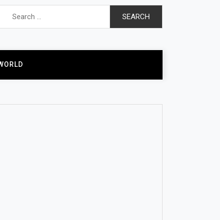
Search
for:
WORLD