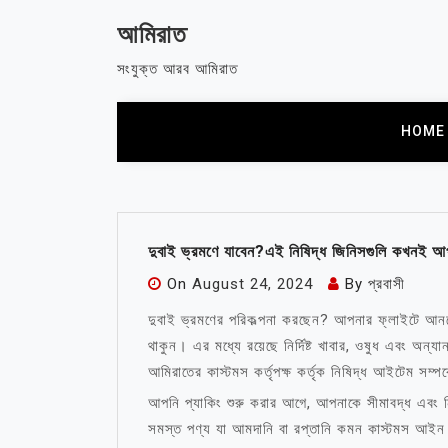
Skip
আমিরাত
to
content
সংযুক্ত আরব আমিরাত
HOME
দুবাই ভ্রমণে যাবেন?এই নিষিদ্ধ জিনিসগুলি কখনই আ
On
August 24, 2024
By
প্রবাসী
দুবাই ভ্রমণের পরিকল্পনা করছেন? আপনার ফ্লাইটে আনত
থাকুন। এর মধ্যে রয়েছে নির্দিষ্ট খাবার, ওষুধ এবং অন
আমিরাতের কাস্টমস কর্তৃপক্ষ কর্তৃক নিষিদ্ধ আইটেম সম্প
আপনি প্যাকিং শুরু করার আগে, আপনাকে সীমাবদ্ধ এবং ন
সমস্ত পণ্য যা আমদানি বা রপ্তানি কমন কাস্টমস আইন 