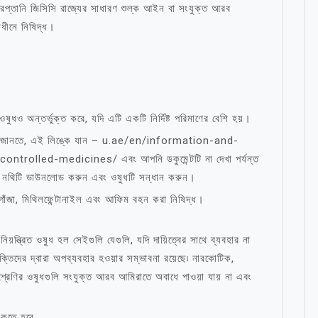
রপ্তানি জিসিসি রাজ্যের সাধারণ শুল্ক আইন বা সংযুক্ত আরব
ধীনে নিষিদ্ধ।
ওষুধও অন্তর্ভুক্ত করে, যদি এটি একটি নির্দিষ্ট পরিমাণের বেশি হয়।
দ্ধ তা জানতে, এই লিঙ্কে যান – u.ae/en/information-and-
rolled-medicines/ এবং আপনি ডকুমেন্টটি না দেখা পর্যন্ত
ন্য। নথিটি ডাউনলোড করুন এবং ওষুধটি সন্ধান করুন।
গাঁজা, মিথিলফেন্টানাইল এবং আফিম বহন করা নিষিদ্ধ।
্ত্রিত ওষুধ হল সেইগুলি যেগুলি, যদি দায়িত্বের সাথে ব্যবহার না
ক্তিদের দ্বারা অপব্যবহার হওয়ার সম্ভাবনা রয়েছে৷ নারকোটিক,
 শ্রেণির ওষুধগুলি সংযুক্ত আরব আমিরাতে অবাধে পাওয়া যায় না এবং
াকতে হবে